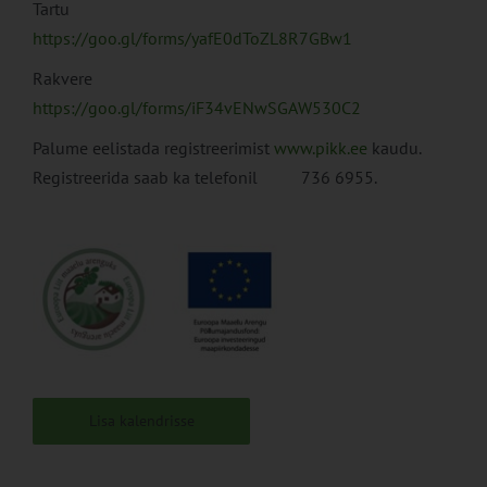
Tartu
https://goo.gl/forms/yafE0dToZL8R7GBw1
Rakvere
https://goo.gl/forms/iF34vENwSGAW530C2
Palume eelistada registreerimist
www.pikk.ee
kaudu.
Registreerida saab ka telefonil 736 6955.
Lisa kalendrisse