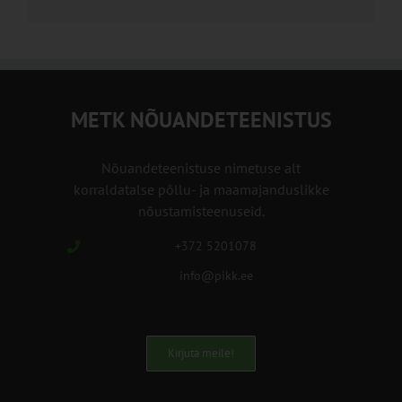
METK NÕUANDETEENISTUS
Nõuandeteenistuse nimetuse alt
korraldatalse põllu- ja maamajanduslikke
nõustamisteenuseid.
+372 5201078
info@pikk.ee
Kirjuta meile!