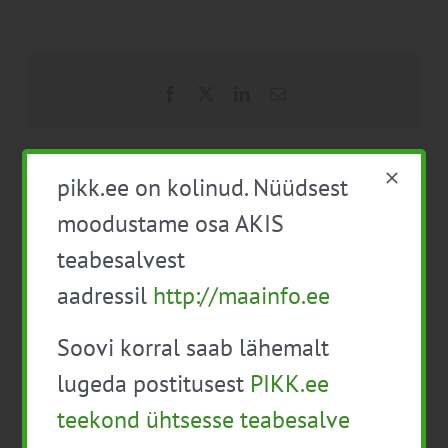
Facebook
X
LinkedIn
Email
pikk.ee on kolinud. Nüüdsest
Õpiring puuvilja- ja
Pindala- ja loomatoetuste
moodustame osa AKIS
marjakasvatajatele
taotlemine Ida-Virumaal
teabesalvest
aadressil
http://maainfo.ee
Soovi korral saab lähemalt
lugeda postitusest
PIKK.ee
teekond ühtsesse teabesalve
Detailid