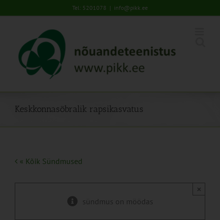
Skip
Tel: 5201078
|
info@pikk.ee
to
content
Keskkonnasõbralik rapsikasvatus
« Kõik Sündmused
×
sündmus on möödas