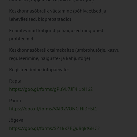
Keskkonnasõbralik väetamine (põhiväetised ja
leheväetised, biopreparaadid)
Enamlevinud kahjurid ja haigused ning uued
probleemid.
Keskkonnasõbralik taimekaitse (umbrohutõrje, kasvu
reguleerimine, haiguste- ja kahjurtõrje)
Registreerimine infopäevale:
Rapla
https://goo.gl/forms/gPltViJ7JF4i1pH62
Pärnu
https://goo.gl/forms/VAI92VONCIHf3Hst1
Jõgeva
https://goo.gl/forms/SZ1kx7EQuBqktGHC2