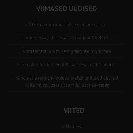
VIIMASED UUDISED
PIKK.ee teekond ühtsesse teabesalve
Ammendatud turbaalad marjapõldudeks
Virtuaaltara: unistusest praktilise tööriistani
Turuaiandus kui elustiil ja äri: Väike Mahetalu
Vähemaga rohkem: kuidas digilahendused aitavad
põllumajanduses kasumlikkust kasvatada
VIITED
Uudised