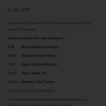
11. apr. 2019
Tartumaa Põllumeeste Liit korraldab algusega 10.00
tasuta infopäevad
„Keskkonnasõbralik rapsikasvatus“
8.03 Rapla Keskraamatukogus
29.03 Pärnus Nooruse Majas
1.04 Jõgeva Kultuurikeskuses
11.04 Tartus Jalaka 48
15.04 Rakveres Villa Theresa
Tiiu Annuk käsitleb teemasid:
Suvi ja talirapsi kasvunõuded (maa ettevalmistus,
mullastik, lupjamise vajalikkus, külv jne)