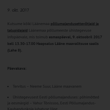
9. okt. 2017
Kutsume kõiki Läänemaa
põllumajandusettevõtjaid ja
talupidajaid
Läänemaa põllumeeste ühistegevuse
infopäevale, mis toimub
esmaspäeval, 9. oktoobril 2017
kell 13.30-17.00 Haapsalus Lääne maavalitsuse saalis
(Lahe 8).
Päevakava:
Tervitus – Neeme Suur, Lääne maavanem
Ühistegevusest Eesti põllumajanduses: põhimõtted
ja eesmärgid – Vahur Tõnissoo, Eesti Põllumajandus-
Kaubanduskoja juhatuse liige