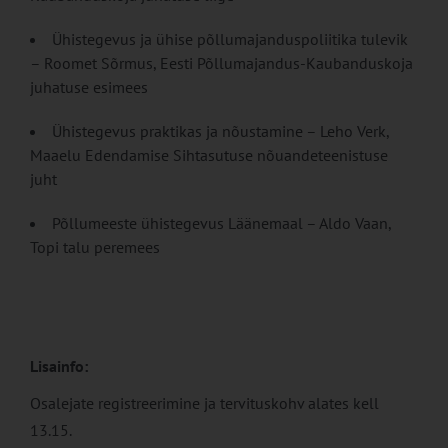
Ühistegevus ja ühise põllumajanduspoliitika tulevik
– Roomet Sõrmus, Eesti Põllumajandus-Kaubanduskoja
juhatuse esimees
Ühistegevus praktikas ja nõustamine – Leho Verk,
Maaelu Edendamise Sihtasutuse nõuandeteenistuse
juht
Põllumeeste ühistegevus Läänemaal – Aldo Vaan,
Topi talu peremees
Lisainfo:
Osalejate registreerimine ja tervituskohv alates kell
13.15.