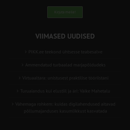
Kirjuta meile!
VIIMASED UUDISED
PIKK.ee teekond ühtsesse teabesalve
Ammendatud turbaalad marjapõldudeks
Virtuaaltara: unistusest praktilise tööriistani
Turuaiandus kui elustiil ja äri: Väike Mahetalu
Vähemaga rohkem: kuidas digilahendused aitavad
põllumajanduses kasumlikkust kasvatada