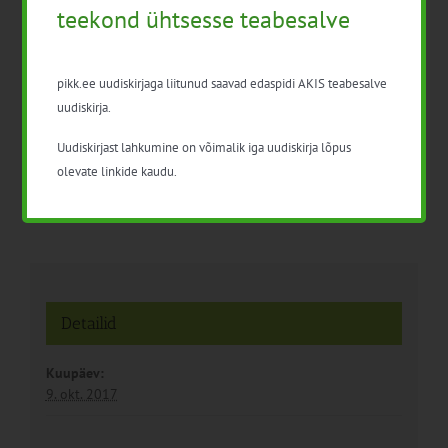
teekond ühtsesse teabesalve
pikk.ee uudiskirjaga liitunud saavad edaspidi AKIS teabesalve
Toiduhügieen ja -ohutus,
Maheköögiviljakasvatuse
uudiskirja.
algaste
infopäev
Uudiskirjast lahkumine on võimalik iga uudiskirja lõpus
olevate linkide kaudu.
Detailid
Kuupäev:
9. okt. 2017