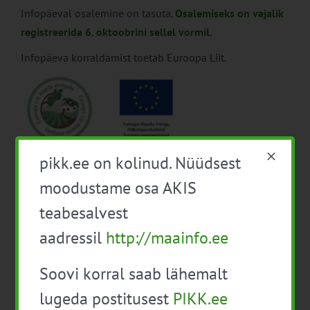
Infopäeval osalemine on tasuta.
Osalemiseks on vajalik
registreerida 6. oktoobrini sellel vormil
.
Infopäeva korraldamist toetab Euroopa Liit.
pikk.ee on kolinud. Nüüdsest
moodustame osa AKIS
Lisa kalendrisse
teabesalvest
aadressil
http://maainfo.ee
Soovi korral saab lähemalt
Facebook
X
LinkedIn
Email
lugeda postitusest
PIKK.ee