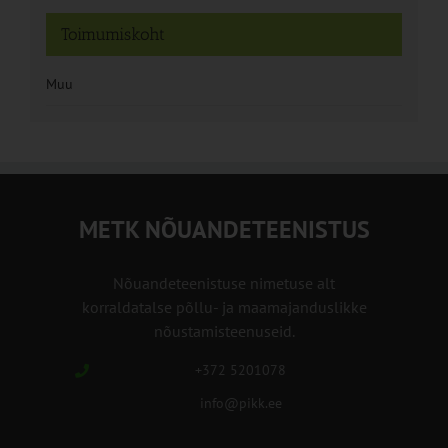
Toimumiskoht
Muu
METK NÕUANDETEENISTUS
Nõuandeteenistuse nimetuse alt
korraldatalse põllu- ja maamajanduslikke
nõustamisteenuseid.
+372 5201078
info@pikk.ee