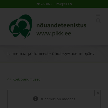
Skip
Tel: 5201078
|
info@pikk.ee
to
content
Läänemaa põllumeeste ühistegevuse infopäev
« Kõik Sündmused
×
sündmus on möödas