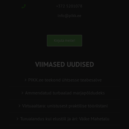
+372 5201078
info@pikk.ee
Kirjuta meile!
VIIMASED UUDISED
PIKK.ee teekond ühtsesse teabesalve
Ammendatud turbaalad marjapõldudeks
Virtuaaltara: unistusest praktilise tööriistani
Turuaiandus kui elustiil ja äri: Väike Mahetalu