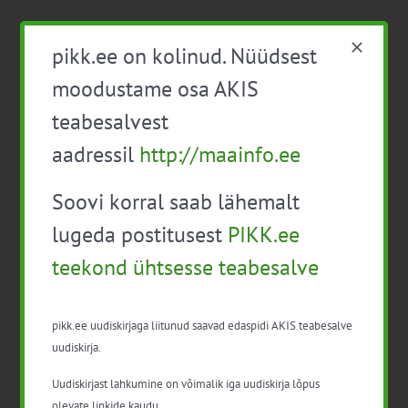
pikk.ee on kolinud. Nüüdsest
Facebook
X
LinkedIn
Email
moodustame osa AKIS
teabesalvest
aadressil
http://maainfo.ee
Lihaveisekasvatajate
Infopäev “Efektiivne
ettevõtete külastus
taimekasvatus”
Soovi korral saab lähemalt
lugeda postitusest
PIKK.ee
teekond ühtsesse teabesalve
pikk.ee uudiskirjaga liitunud saavad edaspidi AKIS teabesalve
uudiskirja.
Uudiskirjast lahkumine on võimalik iga uudiskirja lõpus
Detailid
olevate linkide kaudu.