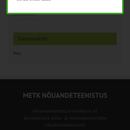
Kuupäev:
7. dets. 2017
Toimumiskoht
Muu
METK NÕUANDETEENISTUS
Nõuandeteenistuse nimetuse alt
korraldatalse põllu- ja maamajanduslikke
nõustamisteenuseid.