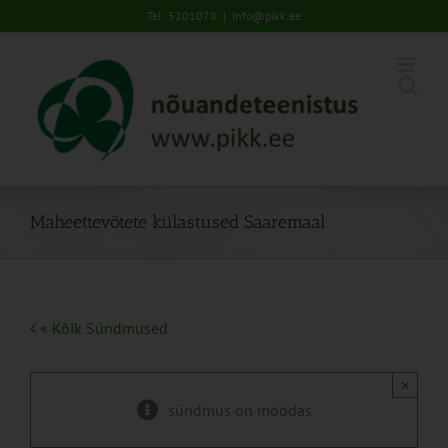
Skip
Tel: 5201078
|
info@pikk.ee
to
content
Maheettevõtete külastused Saaremaal
« Kõik Sündmused
×
sündmus on möödas