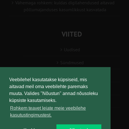
Vähemaga rohkem: kuidas digilahendused aitavad
põllumajanduses kasumlikkust kasvatada
VIITED
Uudised
Sündmused
Konsulent, nõustaja
Veebilehel kasutatakse küpsiseid, mis
aitavad meil oma veebilehte paremaks
Teabesalv
muuta. Valides "Nõustun" annad nõusoleku
küpsiste kasutamiseks.
Liitu uudiskirjaga
Rohkem teavet leiate meie veebilehe
kasutustingimustest.