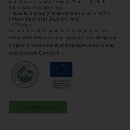
maheliha turustamine, turism) – Madis Tiik (Madise,
Rahtla küla Mustjala vald)
Tihuse Turismitalu
(mahetootmine, turism) – Martin
Kivisoo (Hellamaa küla, Muhu vald)
15.30 Lõpp
Lisainfo: Elen Peetsmann,
maheteave@gmail.com
Ettevõtete külastus toimub "Teadmussiirde pikaajaline
programm mahepõllumajanduse tegevusvaldkonnas"
raames, toetab Euroopa Liit.
Lisa kalendrisse