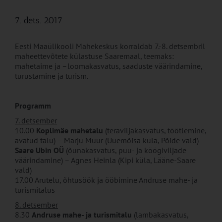
7. dets. 2017
Eesti Maaülikooli Mahekeskus korraldab 7.-8. detsembril
maheettevõtete külastuse Saaremaal, teemaks:
mahetaime ja –loomakasvatus, saaduste väärindamine,
turustamine ja turism.
Programm
7. detsember
10.00
Koplimäe mahetalu
(teraviljakasvatus, töötlemine,
avatud talu) – Marju Müür (Uuemõisa küla, Põide vald)
Saare Ubin OÜ
(õunakasvatus, puu- ja köögiviljade
väärindamine) – Agnes Heinla (Kipi küla, Lääne-Saare
vald)
17.00 Arutelu, õhtusöök ja ööbimine Andruse mahe- ja
turismitalus
8. detsember
8.30
Andruse mahe- ja turismitalu
(lambakasvatus,