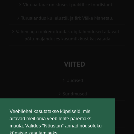
Virtuaaltara: unistusest praktilise tööriistani
Turuaiandus kui elustiil ja äri: Väike Mahetalu
Vähemaga rohkem: kuidas digilahendused aitavad
põllumajanduses kasumlikkust kasvatada
VIITED
Uudised
Sündmused
Konsulent, nõustaja
Veebilehel kasutatakse küpsiseid, mis
aitavad meil oma veebilehte paremaks
Teabesalv
muuta. Valides "Nõustun" annad nõusoleku
küpsiste kasutamiseks.
Liitu uudiskirjaga