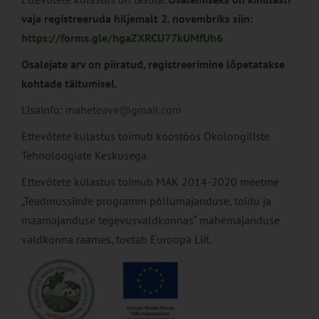
vaja registreeruda hiljemalt 2. novembriks siin:
https://forms.gle/hgaZXRCU77kUMfUh6
Osalejate arv on piiratud, registreerimine lõpetatakse
kohtade täitumisel.
Lisainfo:
maheteave@gmail.com
Ettevõtete külastus toimub koostöös Ökoloogiliste
Tehnoloogiate Keskusega.
Ettevõtete külastus toimub MAK 2014-2020 meetme
„Teadmussiirde programm põllumajanduse, toidu ja
maamajanduse tegevusvaldkonnas“ mahemajanduse
valdkonna raames, toetab Euroopa Liit.