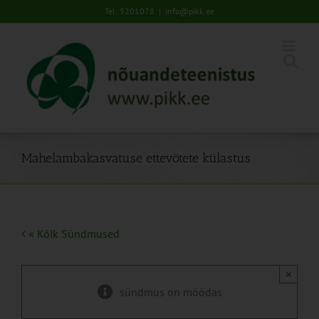
Skip
Tel: 5201078
|
info@pikk.ee
to
content
Mahelambakasvatuse ettevõtete külastus
« Kõik Sündmused
×
sündmus on möödas