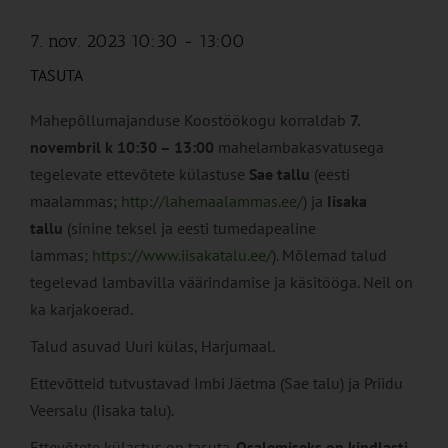
7. nov. 2023 10:30
-
13:00
TASUTA
Mahepõllumajanduse Koostöökogu korraldab
7.
novembril k 10:30 – 13:00
mahelambakasvatusega
tegelevate ettevõtete külastuse
Sae tallu
(eesti
maalammas;
http://lahemaalammas.ee/
) ja
Iisaka
tallu
(sinine teksel ja eesti tumedapealine
lammas;
https://www.iisakatalu.ee/
). Mõlemad talud
tegelevad lambavilla väärindamise ja käsitööga. Neil on
ka karjakoerad.
Talud asuvad Uuri külas, Harjumaal.
Ettevõtteid tutvustavad Imbi Jäetma (Sae talu) ja Priidu
Veersalu (Iisaka talu).
Ettevõtete külastus on tasuta.
Osalemiseks on kindlasti