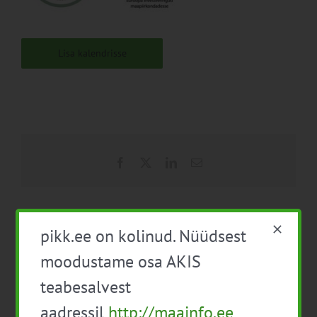
Lisa kalendrisse
Facebook
X
LinkedIn
Email
pikk.ee on kolinud. Nüüdsest
Infopäev “Sertifitseeritud
Lihaveiste heaolu
moodustame osa AKIS
seemne kvaliteedi
farmikülastus Lääne-
tagamine: heintaimed”
Virumaal
teabesalvest
aadressil
http://maainfo.ee