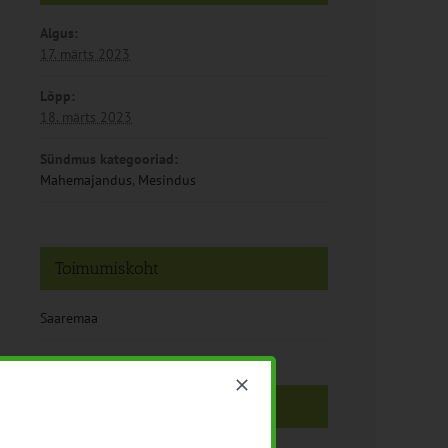
Algus:
17. märts 2023
Lõpp:
18. märts 2023
Sündmus kategooriad:
Mahemajandus
,
Mesindus
Toimumiskoht
Saaremaa
Korraldajad