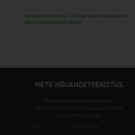
Kahepäevane koolitus – Söödaratsiooni koostamise
alused piimakarjakasvatajale
METK NÕUANDETEENISTUS
Nõuandeteenistuse nimetuse alt
korraldatalse põllu- ja maamajanduslikke
nõustamisteenuseid.
+372 5201078