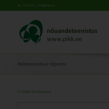
Skip
Tel: 5201078
|
info@pikk.ee
to
content
Mahemesinduse õppereis
« Kõik Sündmused