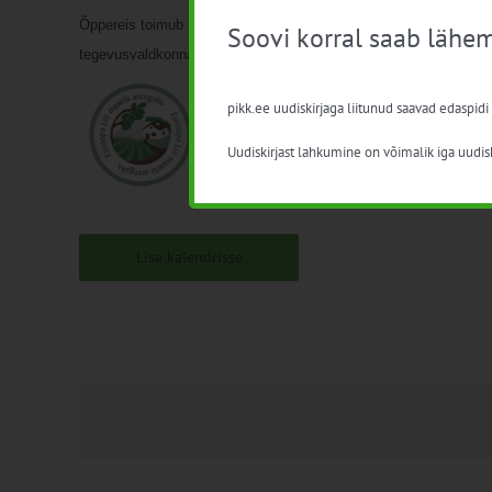
Õppereis toimub MAK 2014-2020 meetme „Teadmussiirde progra
Soovi korral saab lähem
tegevusvaldkonnas“ mahemajanduse valdkonna raames, toetab E
pikk.ee uudiskirjaga liitunud saavad edaspidi
Uudiskirjast lahkumine on võimalik iga uudisk
Lisa kalendrisse