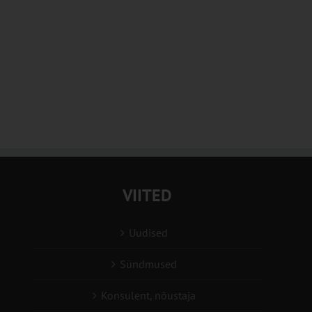
VIITED
Uudised
Sündmused
Konsulent, nõustaja