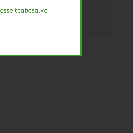
Mahepõllumajanduse Koostöökogu
esse teabesalve
MTÜ Eesti Mahemesinikud