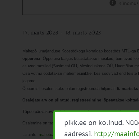
sündmus
17. märts 2023
-
18. märts 2023
Mahepõllumajanduse Koostöökogu korraldab koostöös MTÜ-ga 
õppereisi
. Õppereisi käigus külastatakse mesilaid, toimuvad lo
asuvad mesilad (Susimesi OÜ, Mesinduskoda OÜ, Uuemõisa mes
Osa võtma oodatakse mahemesinikke, kes soovivad end teiste k
jagama.
Õppereisil osalemiseks palun registreeruda hiljemalt
6
.
märtsiks
Osalejate arv on piiratud, registreerimine lõpetatakse koht
Täpse päevakava ja kokkusaamiskoha saadame registreerunud osa
pikk.ee on kolinud. Nü
Osalemine on tasuta.
aadressil
http://maainf
Lisainfo:
maheteave@gmail.com