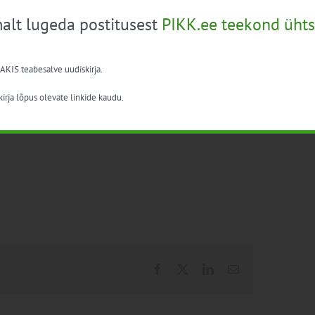
mm põllumajanduse, toidu ja maamajanduse
alt lugeda postitusest
PIKK.ee teekond ühts
uroopa Liit.
 AKIS teabesalve uudiskirja.
irja lõpus olevate linkide kaudu.
Facebook
X
LinkedIn
Email