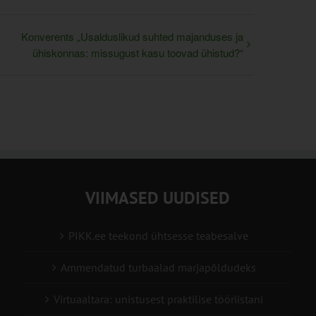
Konverents „Usalduslikud suhted majanduses ja
ühiskonnas: missugust kasu toovad ühistud?“
VIIMASED UUDISED
PIKK.ee teekond ühtsesse teabesalve
Ammendatud turbaalad marjapõldudeks
Virtuaaltara: unistusest praktilise tööriistani