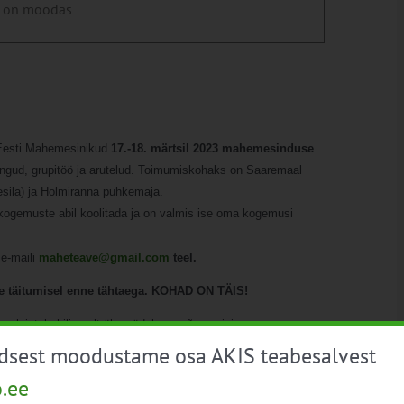
 on möödas
Eesti Mahemesinikud
17.-18. märtsil 2023 mahemesinduse
engud, grupitöö ja arutelud. Toimumiskohaks on Saaremaal
ila) ja Holmiranna puhkemaja.
ogemuste abil koolitada ja on valmis ise oma kogemusi
e-maili
maheteave@gmail.com
teel.
ade täitumisel enne tähtaega. KOHAD ON TÄIS!
lejatele hiljemalt üks nädal enne õppereisi.
üdsest moodustame osa AKIS teabesalvest
o.ee