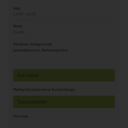
Aeg:
12:00 - 16:30
Hind:
Tasuta
Sündmus kategooriad:
Loomakasvatus
,
Mahemajandus
Korraldaja
Mahepõllumajanduse Koostöökogu
Toimumiskoht
Võrumaa