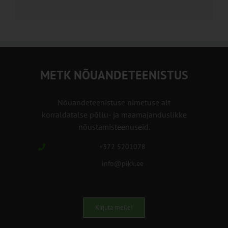
METK NÕUANDETEENISTUS
Nõuandeteenistuse nimetuse alt
korraldatalse põllu- ja maamajanduslikke
nõustamisteenuseid.
+372 5201078
info@pikk.ee
Kirjuta meile!