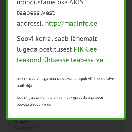
moodustame osa AKIS
teabesalvest
aadressil
http://maainfo.ee
19.02.2026 infopäev:
ARETUSKONVERENTS
Soovi korral saab lähemalt
Süsiniku jalajälje mõõtmine
2026
esmatasandi tootmises
lugeda postitusest
PIKK.ee
teekond ühtsesse teabesalve
pikk.ee uudiskirjaga liitunud saavad edaspidi AKIS teabesalve
uudiskirja.
Uudiskirjast lahkumine on võimalik iga uudiskirja lõpus
olevate linkide kaudu.
Detailid
Kuupäev:
19. veebruar