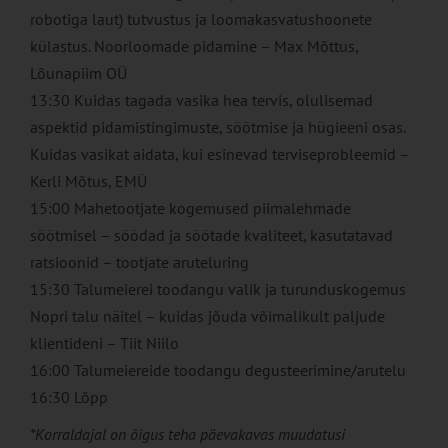
robotiga laut) tutvustus ja loomakasvatushoonete
külastus. Noorloomade pidamine – Max Mõttus,
Lõunapiim OÜ
13:30 Kuidas tagada vasika hea tervis, olulisemad
aspektid pidamistingimuste, söötmise ja hügieeni osas.
Kuidas vasikat aidata, kui esinevad terviseprobleemid –
Kerli Mõtus, EMÜ
15:00 Mahetootjate kogemused piimalehmade
söötmisel – söödad ja söötade kvaliteet, kasutatavad
ratsioonid – tootjate aruteluring
15:30 Talumeierei toodangu valik ja turunduskogemus
Nopri talu näitel – kuidas jõuda võimalikult paljude
klientideni – Tiit Niilo
16:00 Talumeiereide toodangu degusteerimine/arutelu
16:30 Lõpp
*Korraldajal on õigus teha päevakavas muudatusi