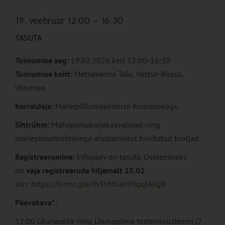
19. veebruar 12:00
-
16:30
TASUTA
Toimumise aeg:
19.02.2026 kell 12:00-16:30
Toimumise koht:
Metsavenna Talu, Vastse-Roosa,
Võrumaa
Korraldaja:
Mahepõllumajanduse Koostöökogu
Sihtrühm:
Mahepiimakarjakasvatajad ning
mahepiimatootmisega alustamisest huvitatud tootjad
Registreerumine:
Infopäev on tasuta. Osalemiseks
on
vaja registreeruda hiljemalt 15.02
siin:
https://forms.gle/th3hM5aMFtqqJAKg8
Päevakava*:
12:00 Lõunasöök ning Lõunapiima tootmissüsteemi (2