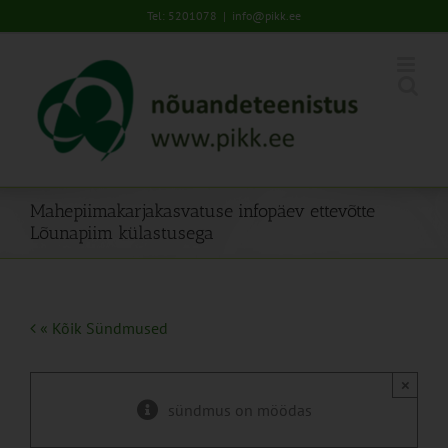
Skip
Tel: 5201078
|
info@pikk.ee
to
content
Mahepiimakarjakasvatuse infopäev ettevõtte
Lõunapiim külastusega
« Kõik Sündmused
×
sündmus on möödas