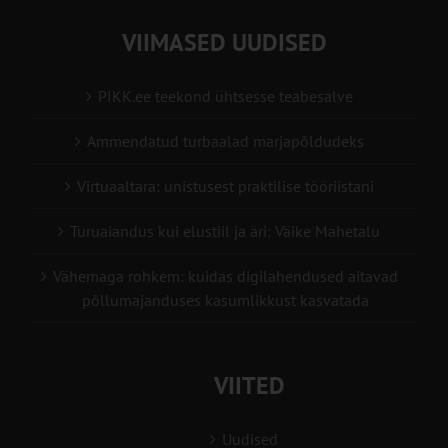
VIIMASED UUDISED
PIKK.ee teekond ühtsesse teabesalve
Ammendatud turbaalad marjapõldudeks
Virtuaaltara: unistusest praktilise tööriistani
Turuaiandus kui elustiil ja äri: Väike Mahetalu
Vähemaga rohkem: kuidas digilahendused aitavad
põllumajanduses kasumlikkust kasvatada
VIITED
Uudised