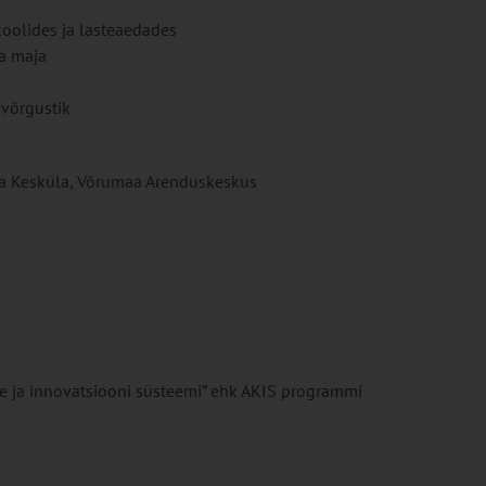
oolides ja lasteaedades
pa maja
võrgustik
ja Kesküla, Võrumaa Arenduskeskus
e ja innovatsiooni süsteemi” ehk AKIS programmi