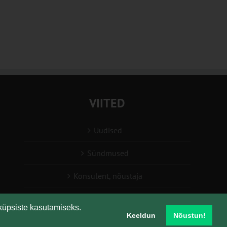
VIITED
Uudised
Sündmused
Konsulent, nõustaja
Teabesalv
küpsiste kasutamiseks.
Keeldun
Nõustun!
Liitu uudiskirjaga