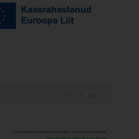
Facebook
X
LinkedIn
Email
Taimekaitse täienduskoolitus professionaalsele
taimekaitsevahendi kasutajale