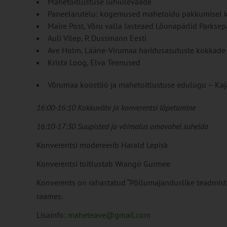
Mahetoitlustuse lühiülevaade
Paneelarutelu: kogemused mahetoidu pakkumisel k
Maire Post, Võru valla lasteaed Lõunapärlid Parkse
Auli Vilep, P. Dussmann Eesti
Ave Holm, Lääne-Virumaa haridusasutuste kokkade 
Krista Loog, Elva Teenused
Võrumaa koostöö ja mahetoitlustuse edulugu – Ka
16:00-16:10 Kokkuvõte ja konverentsi lõpetamine
16:10-17:30 Suupisted ja võimalus omavahel suhelda
Konverentsi modereerib Harald Lepisk
Konverentsi toitlustab Wrangö Gurmee
Konverents on rahastatud “Põllumajanduslike teadmist
raames.
Lisainfo:
maheteave@gmail.com