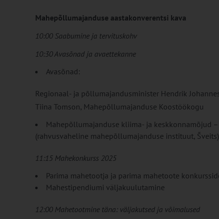
Mahepõllumajanduse aastakonverentsi kava
10:00 Saabumine ja tervituskohv
10:30 Avasõnad ja avaettekanne
Avasõnad:
Regionaal- ja põllumajandusminister Hendrik Johannes
Tiina Tomson, Mahepõllumajanduse Koostöökogu
Mahepõllumajanduse kliima- ja keskkonnamõjud – 
(rahvusvaheline mahepõllumajanduse instituut, Šveits)
11:15 Mahekonkurss 2025
Parima mahetootja ja parima mahetoote konkursside
Mahestipendiumi väljakuulutamine
12:00 Mahetootmine täna: väljakutsed ja võimalused