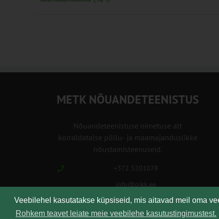
METK NÕUANDETEENISTUS
Nõuandeteenistuse nimetuse alt
korraldatalse põllu- ja maamajanduslikke
nõustamisteenuseid.
+372 5201078
info@pikk.ee
Veebilehel kasutatakse küpsiseid, mis aitavad meil oma v
Rohkem teavet leiate meie veebilehe kasutustingimustest.