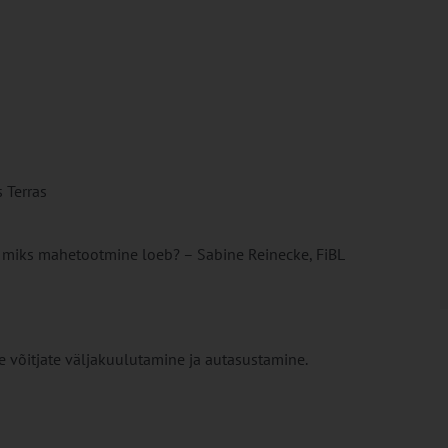
 Terras
miks mahetootmine loeb? – Sabine Reinecke, FiBL
 võitjate väljakuulutamine ja autasustamine.