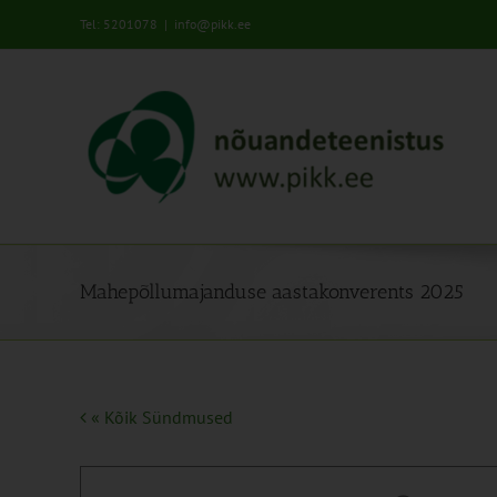
Skip
Tel: 5201078
|
info@pikk.ee
to
content
Mahepõllumajanduse aastakonverents 2025
« Kõik Sündmused