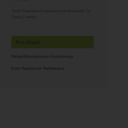
Eesti Maaülikooli peahoone (Kreutzwaldi 1a,
Tartu) / veebis
Korraldajad
Mahepõllumajanduse Koostöökogu
Eesti Maaülikooli Mahekeskus