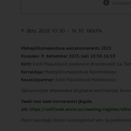
sündmus
9. dets. 2025 10:30
-
16:10
TASUTA
Mahepõllumajanduse aastakonverents 2025
Kuupäev:
9. detsember 2025, kell 10:30-16:10
Koht:
Eesti Maaülikooli peahoone (Kreutzwaldi 1a, Tart
Korraldaja:
Mahepõllumajanduse Koostöökogu
Koostööpartner:
Eesti Maaülikooli Mahekeskus
Välisesinejate ettekanded tõlgitakse eesti keelde. Konv
Veebi teel saab konverentsi jälgida
siit:
https://us02web.zoom.us/meeting/register/nH
Palun kasutage Zoomi sisselogimisel ees- ja perekonn