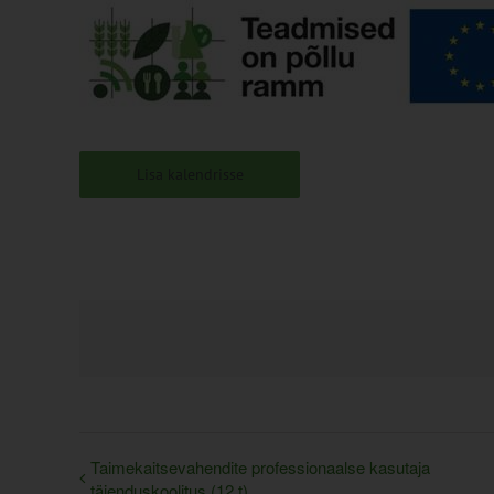
Lisa kalendrisse
Taimekaitsevahendite professionaalse kasutaja
täienduskoolitus (12 t)