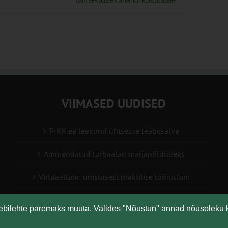
VIIMASED UUDISED
PIKK.ee teekond ühtsesse teabesalve
Ammendatud turbaalad marjapõldudeks
Virtuaaltara: unistusest praktilise tööriistani
Turuaiandus kui elustiil ja äri: Väike Mahetalu
eebilehte paremaks muuta. Valides "Nõustun" annad nõusoleku 
Vähemaga rohkem: kuidas digilahendused aitavad