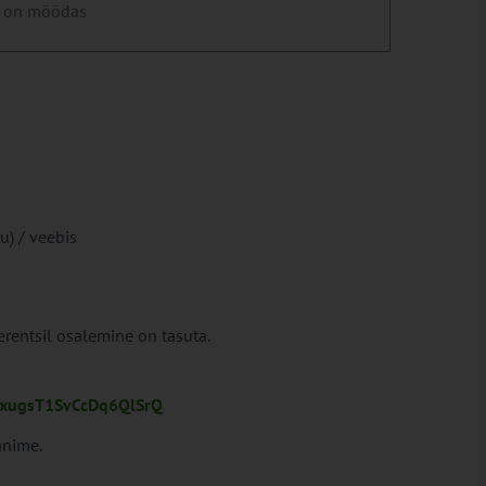
 on möödas
u) / veebis
erentsil osalemine on tasuta.
roxugsT1SvCcDq6QlSrQ
anime.