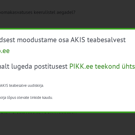
oomakasvatuses keerulistel aegadel?
üdsest moodustame osa AKIS teabesalvest
a- ja Kitsekasvatajate Liit
a Lihaveis
o.ee
alt lugeda postitusest
PIKK.ee teekond ühts
ana Schaack, AMI (Saksamaa põllumajandusturu
 AKIS teabesalve uudiskirja.
irja lõpus olevate linkide kaudu.
OÜ näitel – Lauri Bobrovski, Äntu Mõis
 Elen-Greete Jaadla, YOOK Production