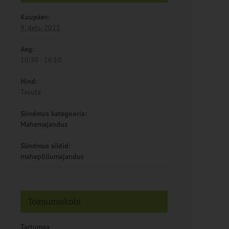
Kuupäev:
9. dets. 2025
Aeg:
10:30 - 16:10
Hind:
Tasuta
Sündmus kategooria:
Mahemajandus
Sündmus sildid:
mahepõllumajandus
Toimumiskoht
Tartumaa