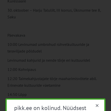
Kuressaare
30. oktoober – Harju Taluliit, III korrus, Üksnurme tee 8,
Saku
Päevakava
10:00 Levinumad umbrohud rühvelkultuuride ja
teraviljade põldudel
Levinumad kahjurid ja nende tõrje eri kultuuridel
12:00 Kohvipaus
12:20 Taimekahjustajate tõrje maaharimisvõtete abil.
Erinevate kultuuride väetamine
14:50 Lõpp
Lektorid on mahenõustajad: Veeve Kaasik ja Lilia Kulli
pikk.ee on kolinud. Nüüdsest
või Karin Hüva