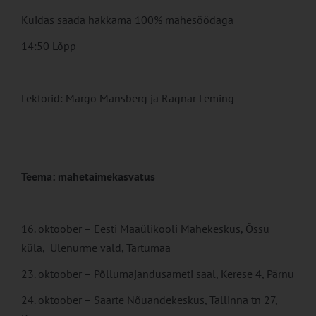
Kuidas saada hakkama 100% mahesöödaga
14:50 Lõpp
Lektorid: Margo Mansberg ja Ragnar Leming
Teema: mahetaimekasvatus
16. oktoober – Eesti Maaülikooli Mahekeskus, Õssu
küla, Ülenurme vald, Tartumaa
23. oktoober – Põllumajandusameti saal, Kerese 4, Pärnu
24. oktoober – Saarte Nõuandekeskus, Tallinna tn 27,