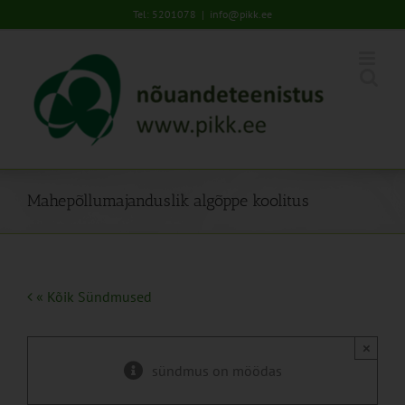
Skip
Tel: 5201078
|
info@pikk.ee
to
content
Mahepõllumajanduslik algõppe koolitus
« Kõik Sündmused
×
sündmus on möödas