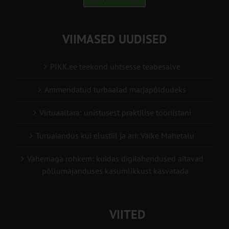
VIIMASED UUDISED
PIKK.ee teekond ühtsesse teabesalve
Ammendatud turbaalad marjapõldudeks
Virtuaaltara: unistusest praktilise tööriistani
Turuaiandus kui elustiil ja äri: Väike Mahetalu
Vähemaga rohkem: kuidas digilahendused aitavad
põllumajanduses kasumlikkust kasvatada
VIITED