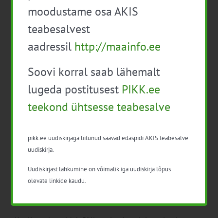
moodustame osa AKIS
Koolitus on tasuta. Vajalik on registreerumine hiljemalt
teabesalvest
kaks päeva enne koolituse toimumist. Info ja
registreerumine e-
aadressil
http://maainfo.ee
mail:
mahepm@gmail.com
(eelistatult) või tel 5662
Soovi korral saab lähemalt
0955
lugeda postitusest
PIKK.ee
NB! Neil mahepõllumajandusliku tootmise toetuse
taotlejatel, kes on ühel mahekoolitusel juba osalenud,
teekond ühtsesse teabesalve
on kohustuslik osaleda ühel pakutud koolitustest. Neil,
kes pole veel osalenud, on kohustuslik osaleda kahel
pikk.ee uudiskirjaga liitunud saavad edaspidi AKIS teabesalve
koolitusel.
uudiskirja.
Juhul, kui viimase viie aasta jooksul on vähemalt kahel
Uudiskirjast lahkumine on võimalik iga uudiskirja lõpus
arvessemineval mahekoolitusel osaletud, siis pole
olevate linkide kaudu.
algõppe koolitusel osalemine kohustuslik.