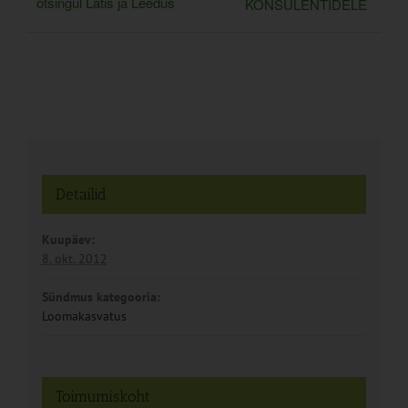
otsingul Lätis ja Leedus
KONSULENTIDELE
Detailid
Kuupäev:
8. okt. 2012
Sündmus kategooria:
Loomakasvatus
Toimumiskoht