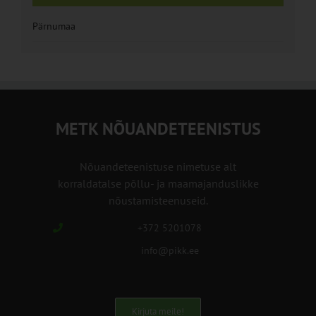
Pärnumaa
METK NÕUANDETEENISTUS
Nõuandeteenistuse nimetuse alt
korraldatalse põllu- ja maamajanduslikke
nõustamisteenuseid.
+372 5201078
info@pikk.ee
Kirjuta meile!