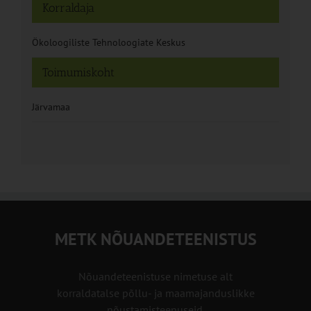
Korraldaja
Ökoloogiliste Tehnoloogiate Keskus
Toimumiskoht
Järvamaa
METK NÕUANDETEENISTUS
Nõuandeteenistuse nimetuse alt
korraldatalse põllu- ja maamajanduslikke
nõustamisteenuseid.