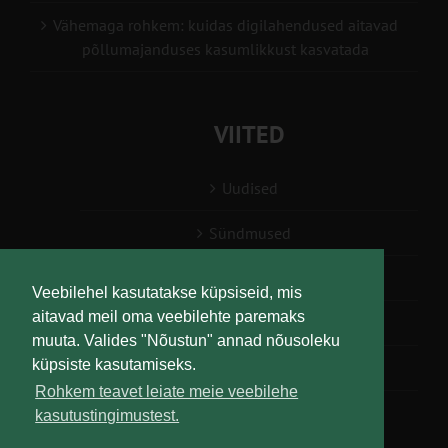
Vähemaga rohkem: kuidas digilahendused aitavad
põllumajanduses kasumlikkust kasvatada
VIITED
Uudised
Sündmused
Konsulent, nõustaja
Veebilehel kasutatakse küpsiseid, mis
aitavad meil oma veebilehte paremaks
Teabesalv
muuta. Valides "Nõustun" annad nõusoleku
küpsiste kasutamiseks.
Liitu uudiskirjaga
Rohkem teavet leiate meie veebilehe
kasutustingimustest.