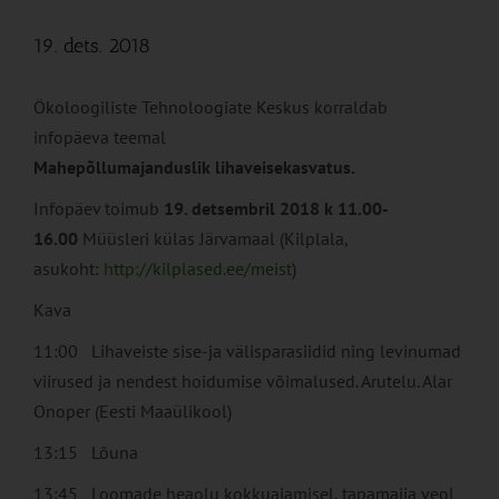
19. dets. 2018
Ökoloogiliste Tehnoloogiate Keskus korraldab
infopäeva teemal
Mahepõllumajanduslik lihaveisekasvatus.
Infopäev toimub
19. detsembril 2018 k 11.00-
16.00
Müüsleri külas Järvamaal (Kilplala,
asukoht:
http://kilplased.ee/meist
)
Kava
11:00 Lihaveiste sise-ja välisparasiidid ning levinumad
viirused ja nendest hoidumise võimalused. Arutelu. Alar
Onoper (Eesti Maaülikool)
13:15 Lõuna
13:45 Loomade heaolu kokkuajamisel, tapamajja veol