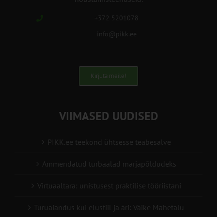
+372 5201078
info@pikk.ee
Kirjuta meile!
VIIMASED UUDISED
PIKK.ee teekond ühtsesse teabesalve
Ammendatud turbaalad marjapõldudeks
Virtuaaltara: unistusest praktilise tööriistani
Turuaiandus kui elustiil ja äri: Väike Mahetalu