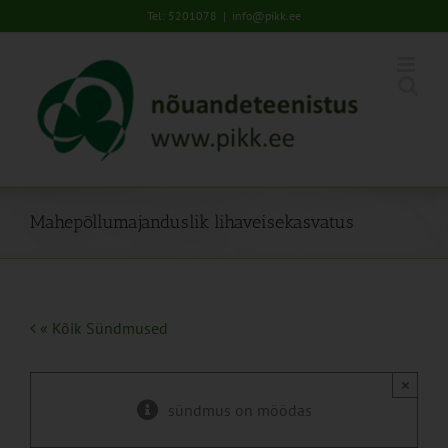
Skip
Tel: 5201078
|
info@pikk.ee
to
content
Mahepõllumajanduslik lihaveisekasvatus
« Kõik Sündmused
×
sündmus on möödas