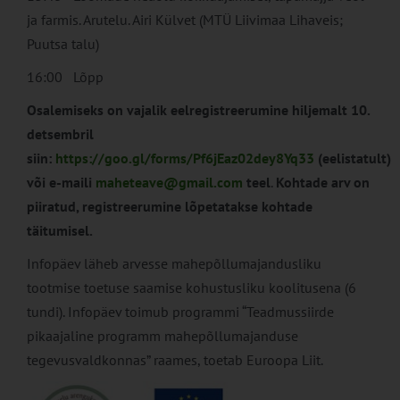
ja farmis. Arutelu. Airi Külvet (MTÜ Liivimaa Lihaveis;
Puutsa talu)
16:00 Lõpp
Osalemiseks on vajalik eelregistreerumine hiljemalt 10.
detsembril
siin:
https://goo.gl/forms/Pf6jEaz02dey8Yq33
(eelistatult)
või e-maili
maheteave@gmail.com
teel
.
Kohtade arv on
piiratud, registreerumine lõpetatakse kohtade
täitumisel.
Infopäev läheb arvesse mahepõllumajandusliku
tootmise toetuse saamise kohustusliku koolitusena (6
tundi). Infopäev toimub programmi “Teadmussiirde
pikaajaline programm mahepõllumajanduse
tegevusvaldkonnas” raames, toetab Euroopa Liit.