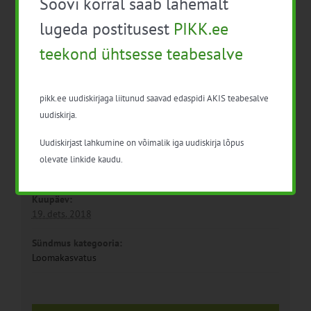
Soovi korral saab lähemalt
ettevõtte
majandusnäitajatest
lugeda postitusest
PIKK.ee
teekond ühtsesse teabesalve
pikk.ee uudiskirjaga liitunud saavad edaspidi AKIS teabesalve
uudiskirja.
Uudiskirjast lahkumine on võimalik iga uudiskirja lõpus
olevate linkide kaudu.
Detailid
Kuupäev:
19. dets. 2018
Sündmus kategooria:
Loomakasvatus