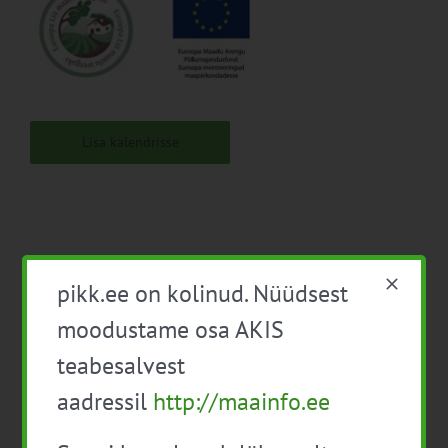
Lisa kalendrisse
pikk.ee on kolinud. Nüüdsest
Facebook
X
LinkedIn
Email
moodustame osa AKIS
teabesalvest
aadressil
http://maainfo.ee
Mahetoodete turundus
Juhtimisotsuste
tegemine lähtuvalt