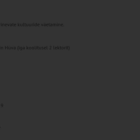
rinevate kultuuride väetamine.
n Hüva (iga koolitusel 2 lektorit)
19
7