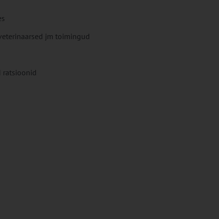
es
veterinaarsed jm toimingud
 ratsioonid