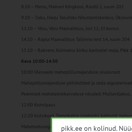
8.10 – Pärnu, Mainori Kõrgkool, Rüütli 2, ruum 202
9.10 – Saku, Harju Taluliidu Nõustamiskeskus, Üksnurme
11.10 – Võru, Võru Maavalitsus, Jüri 12, III korrus
14.10 – Rapla Maavalitsus Tallinna mnt 14, ruum 204
15.10 – Rakvere, Kolmainu kiriku kantselei maja, Pikk 
Kava 10:00-14:50
10:00 Ülevaade mahepõllumajanduse olukorrast
Mahepõllumajanduse põhimõtted ja seda reguleerivad
Peamised mahetaimekasvatuse nõuded. Mullaviljakus, t
12:00 Kohvipaus
12:20 Külvikord. Taimekaitse (umbrohi, kahjurid, haigu
Mahetoetusega seotud nõuded
pikk.ee on kolinud. Nü