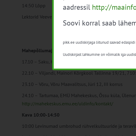
aadressil
http://maainf
14:50 Lõpp
Lektorid Veeve Kaasik, Margo Mansberg, Lilia Kulli, Kari
Soovi korral saab lähem
pikk.ee uudiskirjaga liitunud saavad edaspidi
Mahepõllumajandusliku taimekasvatuse erikursus
Uudiskirjast lahkumine on võimalik iga uudisk
17.10 – Saku, Harju Taluliidu Nõustamiskeskus, Üksnurm
22.10 – Viljandi, Mainori Kõrgkool Tallinna 19/21, 71
23.10 – Võru, Võru Maavalitsus, Jüri 12, III korrus
24.10 – Tartumaa, EMÜ Mahekeskus, Õssu küla, Ülenur
http://mahekeskus.emu.ee/uldinfo/kontakt/
Kava 10:00-14:50
10:00 Levinumad umbrohud rühvelkultuuride ja teravi