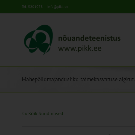
Skip
Tel: 5201078
|
info@pikk.ee
to
content
Mahepõllumajandusliku taimekasvatuse algkur
« Kõik Sündmused