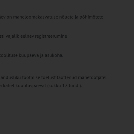
äev on maheloomakasvatuse nõuete ja põhimõtete
ti vajalik eelnev registreerumine
koolituse kuupäeva ja asukoha.
andusliku tootmise toetust taotlenud mahetootjatel
 kahel koolituspäeval (kokku 12 tundi).