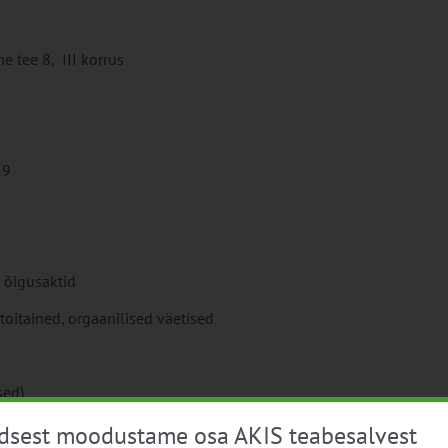
 tee 8, III korrus
19
 õigusaktid
oitained, orgaanilised väetised
sed)
üdsest moodustame osa AKIS teabesalvest