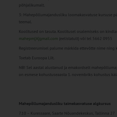
põhjalikumalt.
3: Mahepõllumajandusliku loomakasvatuse kursuse p
teemal.
Koolitused on tasuta. Koolitusel osalemiseks on kindlas
mahepm[A]gmail.com
(eelistatult) või tel 5662 0955
Registreerumisel palume märkida ettevõtte nime ning 
Toetab Euroopa Liit.
NB! Sel aastal alustanud ja emakordselt mahepõllumaj
on esmese kohustuseaasta 1. novembriks kohustus käia
Mahepõllumajandusliku taimekasvatuse algkursus
7.10 – Kuressaare, Saarte Nõuandekeskus, Tallinna 27