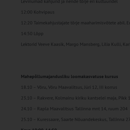
Levinumad kahjurid ja nende tõrje eri kultuuridel
12:00 Kohvipaus
12:20 Taimekahjustajate tõrje maaharimisvõtete abil. E
14:50 Lõpp
Lektorid Veeve Kaasik, Margo Mansberg, Lilia Kulli, Kari
Mahepõllumajandusliku loomakasvatuse kursus
18.10 – Võru, Võru Maavalitsus, Jüri 12, III korrus
23.10 – Rakvere, Kolmainu kiriku kantselei maja, Pikk 
24.10 – Rapla Maavalitsus Tallinna mnt 14, ruum 204
25.10 – Kuressaare, Saarte Nõuandekeskus, Tallinna 2