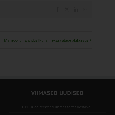
Facebook
X
LinkedIn
Email
Mahepõllumajandusliku taimekasvatuse algkursus
VIIMASED UUDISED
PIKK.ee teekond ühtsesse teabesalve