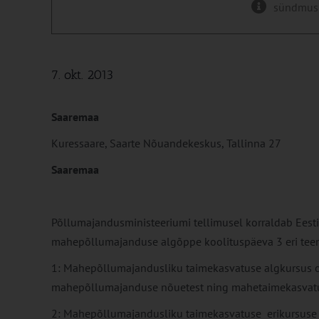
sündmus
7. okt. 2013
Saaremaa
Kuressaare, Saarte Nõuandekeskus, Tallinna 27
Saaremaa
Põllumajandusministeeriumi tellimusel korraldab Ees
mahepõllumajanduse algõppe koolituspäeva 3 eri tee
1: Mahepõllumajandusliku taimekasvatuse algkursus on
mahepõllumajanduse nõuetest ning mahetaimekasvatu
2: Mahepõllumajandusliku taimekasvatuse erikursuse 