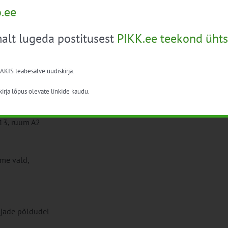
o.ee
n Hüva (iga koolitusel 2 lektorit)
alt lugeda postitusest
PIKK.ee teekond ühts
 AKIS teabesalve uudiskirja.
irja lõpus olevate linkide kaudu.
e tee 8, III korrus
013, ruum A2
me vald,
ljade põldudel