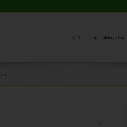
AKIS
Nõuandeteenistus
sus
×