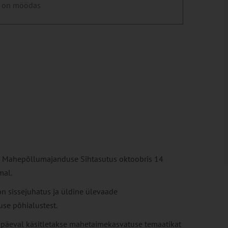
 on möödas
ti Mahepõllumajanduse Sihtasutus oktoobris 14
mal.
 sissejuhatus ja üldine ülevaade
se põhialustest.
päeval käsitletakse mahetaimekasvatuse temaatikat