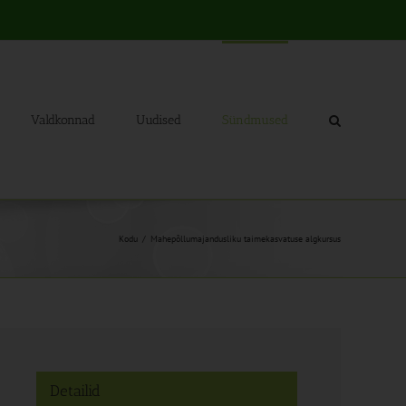
Valdkonnad
Uudised
Sündmused
Kodu
Mahepõllumajandusliku taimekasvatuse algkursus
Detailid