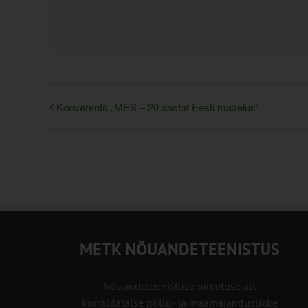
Konverents „MES – 20 aastat Eesti maaelus“
METK NÕUANDETEENISTUS
Nõuandeteenistuse nimetuse alt
korraldatalse põllu- ja maamajanduslikke