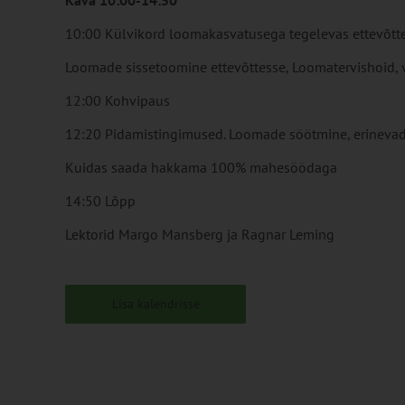
Kava 10:00-14:50
10:00 Külvikord loomakasvatusega tegelevas ettevõtt
Loomade sissetoomine ettevõttesse, Loomatervishoid, 
12:00 Kohvipaus
12:20 Pidamistingimused. Loomade söötmine, erinevad
Kuidas saada hakkama 100% mahesöödaga
14:50 Lõpp
Lektorid Margo Mansberg ja Ragnar Leming
Lisa kalendrisse