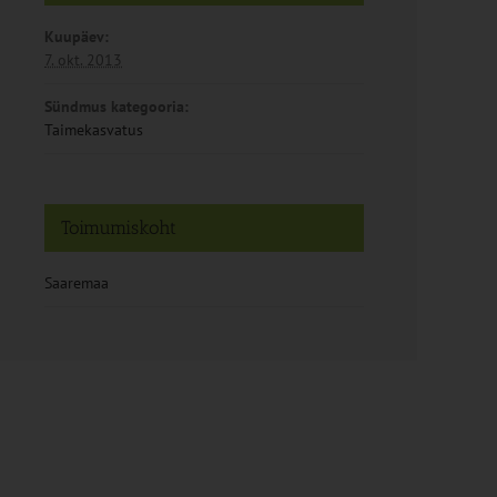
Kuupäev:
7. okt. 2013
Sündmus kategooria:
Taimekasvatus
Toimumiskoht
Saaremaa