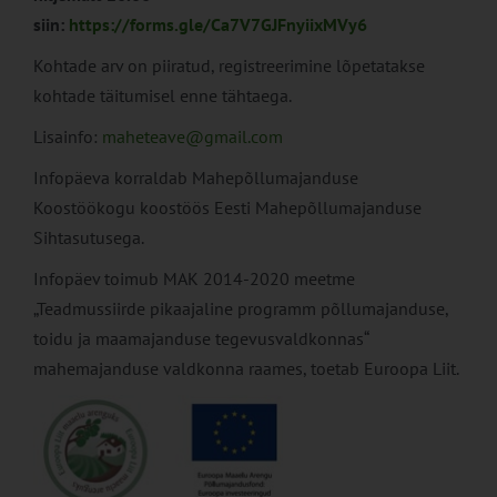
siin:
https://forms.gle/Ca7V7GJFnyiixMVy6
Kohtade arv on piiratud, registreerimine lõpetatakse
kohtade täitumisel enne tähtaega.
Lisainfo:
maheteave@gmail.com
Infopäeva korraldab Mahepõllumajanduse
Koostöökogu koostöös Eesti Mahepõllumajanduse
Sihtasutusega.
Infopäev toimub MAK 2014-2020 meetme
„Teadmussiirde pikaajaline programm põllumajanduse,
toidu ja maamajanduse tegevusvaldkonnas“
mahemajanduse valdkonna raames, toetab Euroopa Liit.