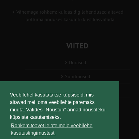
Vähemaga rohkem: kuidas digilahendused aitavad
põllumajanduses kasumlikkust kasvatada
VIITED
Uudised
Sündmused
Konsulent, nõustaja
Veebilehel kasutatakse küpsiseid, mis
aitavad meil oma veebilehte paremaks
Teabesalv
muuta. Valides "Nõustun" annad nõusoleku
küpsiste kasutamiseks.
Liitu uudiskirjaga
Rohkem teavet leiate meie veebilehe
kasutustingimustest.