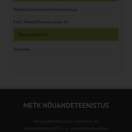
Mahepõllumajanduse Koostöökogu
Eesti Mahepõllumajanduse SA
Toimumiskoht
Järvamaa
METK NÕUANDETEENISTUS
Nõuandeteenistuse nimetuse alt
korraldatalse põllu- ja maamajanduslikke