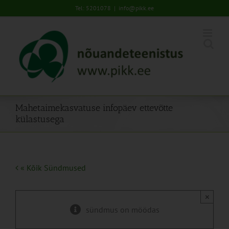
Skip
Tel: 5201078
|
info@pikk.ee
to
content
Mahetaimekasvatuse infopäev ettevõtte
külastusega
« Kõik Sündmused
×
sündmus on möödas