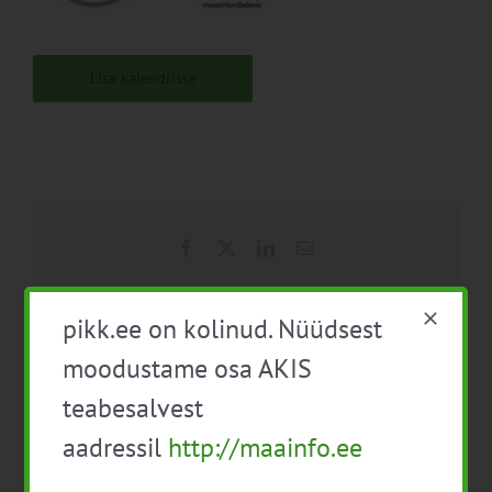
Lisa kalendrisse
Facebook
X
LinkedIn
Email
pikk.ee on kolinud. Nüüdsest
moodustame osa AKIS
Mahelinnukasvatuse infopäev
EPKK infopäev „Sigade
välislektoriga (veebis)
seemendamine ja karja
teabesalvest
tervis“
aadressil
http://maainfo.ee