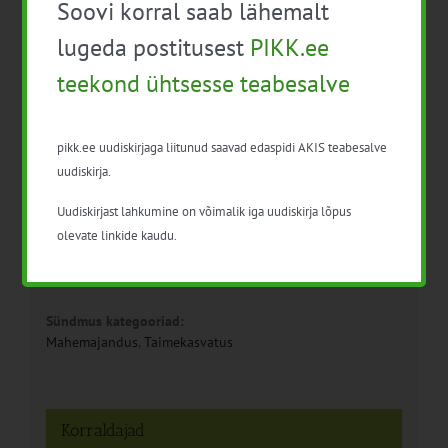
Soovi korral saab lähemalt
lugeda postitusest
PIKK.ee
teekond ühtsesse teabesalve
Detailid
pikk.ee uudiskirjaga liitunud saavad edaspidi AKIS teabesalve
uudiskirja.
Kuupäev:
Uudiskirjast lahkumine on võimalik iga uudiskirja lõpus
29. juuni 2023
olevate linkide kaudu.
Aeg:
10:00 - 14:45
Sündmus kategooriad:
Mahemajandus
,
Taimekasvatus
Korraldajad