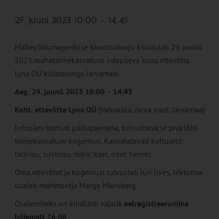
29. juuni 2023 10:00
-
14:45
Mahepõllumajanduse Koostöökogu korraldab 29. juunil
2023 mahetaimekasvatuse infopäeva koos ettevõtte
Lynx OÜ külastusega Järvamaal.
Aeg: 29. juunil 2023 10
:00
–
14:45
Koht:
ettevõtte Lynx OÜ
(Vahuküla, Järva vald, Järvamaa)
Infopäev toimub põllupäevana, tutvustatakse praktilisi
taimekasvatuse kogemusi. Kasvatatavad kultuurid:
talinisu, suvinisu, rukis, kaer, oder, hernes
Oma ettevõtet ja kogemusi tutvustab Jüri Ilves, lektorina
osaleb mahetootja Margo Mansberg
Osalemiseks on kindlasti vajalik
eelregistreerumine
hiljemalt 26.06