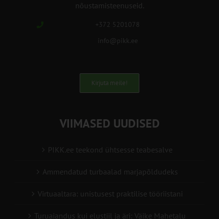
nõustamisteenuseid.
+372 5201078
info@pikk.ee
Kirjuta meile!
VIIMASED UUDISED
PIKK.ee teekond ühtsesse teabesalve
Ammendatud turbaalad marjapõldudeks
Virtuaaltara: unistusest praktilise tööriistani
Turuaiandus kui elustiil ja äri: Väike Mahetalu