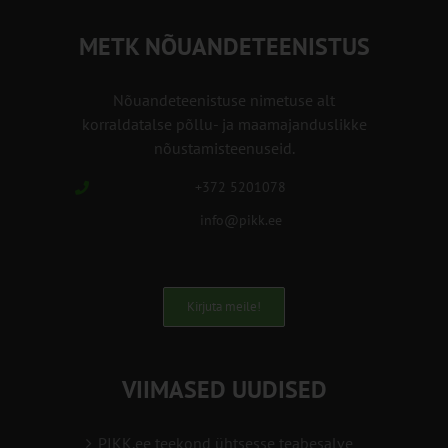
METK NÕUANDETEENISTUS
Nõuandeteenistuse nimetuse alt
korraldatalse põllu- ja maamajanduslikke
nõustamisteenuseid.
+372 5201078
info@pikk.ee
Kirjuta meile!
VIIMASED UUDISED
PIKK.ee teekond ühtsesse teabesalve