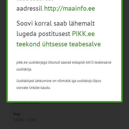
aadressil
http://maainfo.ee
Mahepõllumajanduse
Maheköögiviljakasvatuse
nõuete infopäev
ettevõtte külastus
(loomakasvatus)
Muhumaal
Soovi korral saab lähemalt
lugeda postitusest
PIKK.ee
teekond ühtsesse teabesalve
pikk.ee uudiskirjaga liitunud saavad edaspidi AKIS teabesalve
uudiskirja.
Uudiskirjast lahkumine on võimalik iga uudiskirja lõpus
Detailid
olevate linkide kaudu.
Kuupäev:
20. juuni 2023
Aeg:
10:00 - 15:00