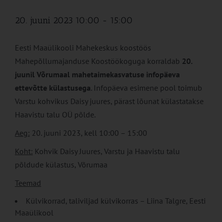
20. juuni 2023 10:00
-
15:00
Eesti Maaülikooli Mahekeskus koostöös
Mahepõllumajanduse Koostöökoguga korraldab
20.
juunil Võrumaal mahetaimekasvatuse infopäeva
ettevõtte külastusega
. Infopäeva esimene pool toimub
Varstu kohvikus Daisy juures, pärast lõunat külastatakse
Haavistu talu OÜ põlde.
Aeg:
20. juuni 2023, kell 10:00 – 15:00
Koht:
Kohvik Daisy Juures, Varstu ja Haavistu talu
põldude külastus, Võrumaa
Teemad
Külvikorrad, taliviljad külvikorras – Liina Talgre, Eesti
Maaülikool