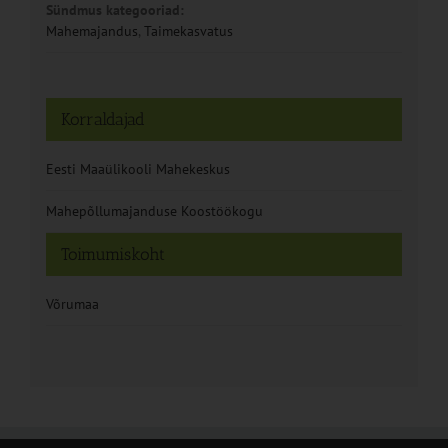
Sündmus kategooriad:
Mahemajandus
,
Taimekasvatus
Korraldajad
Eesti Maaülikooli Mahekeskus
Mahepõllumajanduse Koostöökogu
Toimumiskoht
Võrumaa