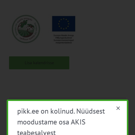
Lisa kalendrisse
pikk.ee on kolinud. Nüüdsest
Facebook
X
LinkedIn
Email
moodustame osa AKIS
teabesalvest