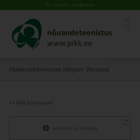
Skip
Tel: 5201078
|
info@pikk.ee
to
content
Mahetaimekasvatuse infopäev Võrumaal
« Kõik Sündmused
×
sündmus on möödas