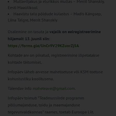
Mullaviljakus ja elurikkus mullas – Merrit Shanskiy,
Eesti Maaülikool
Haavistu talu põldude külastus – Madis Kängsep,
Liina Talgre, Merrit Shanskiy
Osalemine on tasuta ja
vajalik on eelregistreerimine
hiljemalt 13. juunil siin:
https://forms.gle/UnCv9V29KZuorZj5A
Kohtade arv on piiratud, registreerimine lõpetatakse
kohtade täitumisel.
Infopäev läheb arvesse mahetoetuse või KSM toetuse
kohustusliku koolitusena.
Täiendav info
maheteave@gmail.com
.
Infopäev toimub ’’Teadmussiirde programm
põllumajanduse, toidu ja maamajanduse
tegevusvaldkonnas’’ raames, toetab Euroopa Liit.