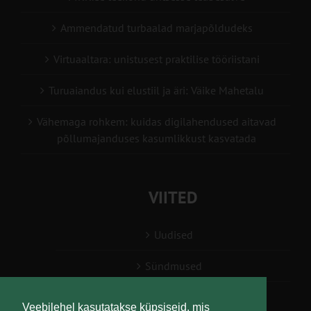
Ammendatud turbaalad marjapõldudeks
Virtuaaltara: unistusest praktilise tööriistani
Turuaiandus kui elustiil ja äri: Väike Mahetalu
Vähemaga rohkem: kuidas digilahendused aitavad
põllumajanduses kasumlikkust kasvatada
VIITED
Uudised
Sündmused
Konsulent, nõustaja
Veebilehel kasutatakse küpsiseid, mis