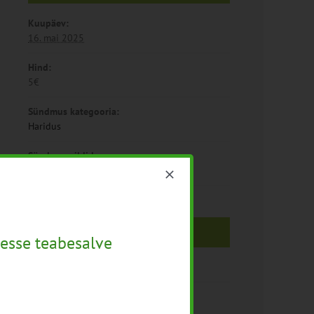
Kuupäev:
16. mai 2025
Hind:
5€
Sündmus kategooria:
Haridus
Sündmus sildid:
kutsevõistlus
Toimumiskoht
esse teabesalve
Järvamaa