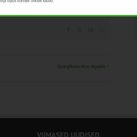
irja lõpus olevate linkide kaudu.
Facebook
X
LinkedIn
Email
Sparglikasvatus algajale
VIIMASED UUDISED