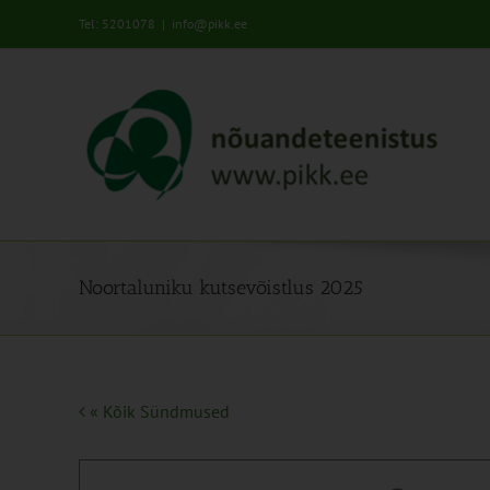
Skip
Tel: 5201078
|
info@pikk.ee
to
content
Noortaluniku kutsevõistlus 2025
« Kõik Sündmused