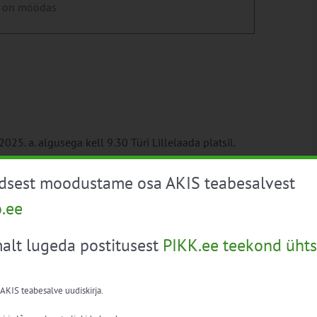
 on möödas
025. a. algusega kell 9.30 Türi Lillelaada platsil.
ri Lillelaadal, Kalevi tn väljakul pealava taga
üdsest moodustame osa AKIS teabesalvest
o.ee
t 10. maiks 2025. a. e-posti aadressil
alt lugeda postitusest
PIKK.ee teekond ühts
 AKIS teabesalve uudiskirja.