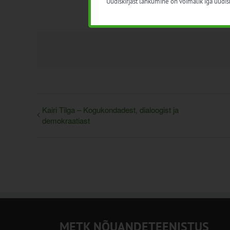
Uudiskirjast lahkumine on võimalik iga uudisk
Kairi Tilga – Kogukondadest, dialoogist ja
demokraatiast
METK NÕUANDETEENISTUS