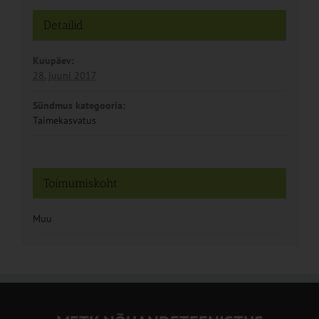
Detailid
Kuupäev:
28. juuni 2017
Sündmus kategooria:
Taimekasvatus
Toimumiskoht
Muu