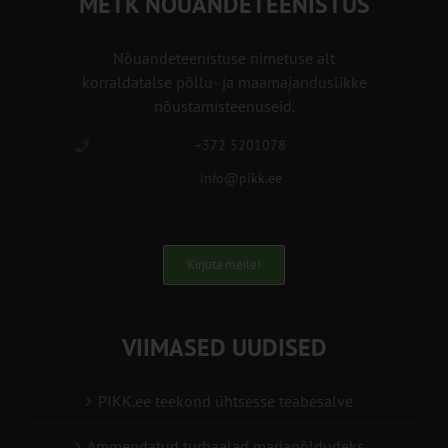
METK NÕUANDETEENISTUS
Nõuandeteenistuse nimetuse alt
korraldatalse põllu- ja maamajanduslikke
nõustamisteenuseid.
+372 5201078
info@pikk.ee
Kirjuta meile!
VIIMASED UUDISED
PIKK.ee teekond ühtsesse teabesalve
Ammendatud turbaalad marjapõldudeks