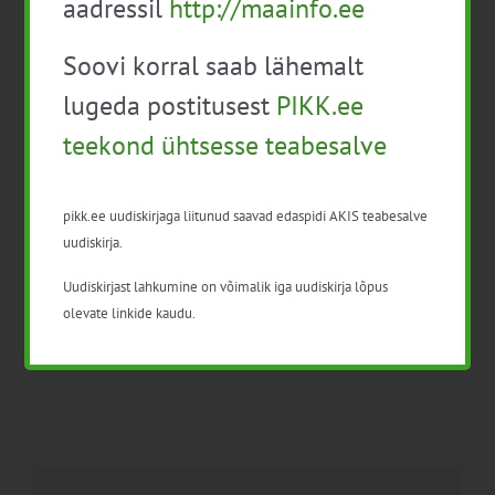
aadressil
http://maainfo.ee
Soovi korral saab lähemalt
lugeda postitusest
PIKK.ee
Facebook
X
LinkedIn
Email
teekond ühtsesse teabesalve
pikk.ee uudiskirjaga liitunud saavad edaspidi AKIS teabesalve
VÄHELEVINUD
Taimekaitse aluskoolitus
uudiskirja.
PUUVILJA- JA
taimekaitsevahendite
MARJAKULTUURIDE
professionaalsele
Uudiskirjast lahkumine on võimalik iga uudiskirja lõpus
ESITLUSPÄEV
kasutajale
olevate linkide kaudu.