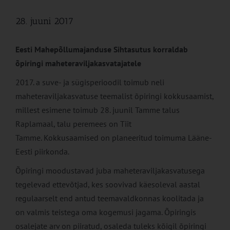
28. juuni 2017
Eesti Mahepõllumajanduse Sihtasutus korraldab
õpiringi maheteraviljakasvatajatele
2017. a suve- ja sügisperioodil toimub neli
maheteraviljakasvatuse teemalist õpiringi kokkusaamist,
millest esimene toimub 28. juunil Tamme talus
Raplamaal, talu peremees on Tiit
Tamme. Kokkusaamised on planeeritud toimuma Lääne-
Eesti piirkonda.
Õpiringi moodustavad juba maheteraviljakasvatusega
tegelevad ettevõtjad, kes soovivad käesoleval aastal
regulaarselt end antud teemavaldkonnas koolitada ja
on valmis teistega oma kogemusi jagama. Õpiringis
osalejate arv on piiratud, osaleda tuleks kõigil õpiringi