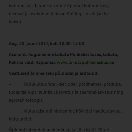
kohtumistel. Järgmise kolme õpiringi kohtumised,
teemad ja asukohad lepivad õpiringis osalejad ise
kokku.
Aeg: 28. juuni 2017, kell 10.00-15.00.
Asukoht: Kogunemine Lokuta Puhkekeskuses, Lokuta,
Kehtna vald, Raplamaa
www.lokutapuhkekeskus.ee
Vaatlused Tamme talu põldudel ja arutelud:
– Põllukultuuride (kaer, oder, põldhernes, põlduba,
tuder, talirüps, talinisu) kasvatus ja seemnekasvatus ning
agrotehnoloogia
– Mullaseisundi hindamine kõikidel vaadeldavatel
kultuuridel
Õpiringi juhendab mahenõustaja Lilia Kulli. Põlde