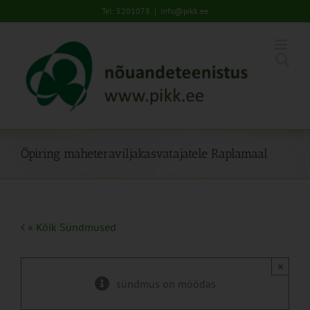
Skip
Tel: 5201078
|
info@pikk.ee
to
content
Õpiring maheteraviljakasvatajatele Raplamaal
« Kõik Sündmused
×
sündmus on möödas