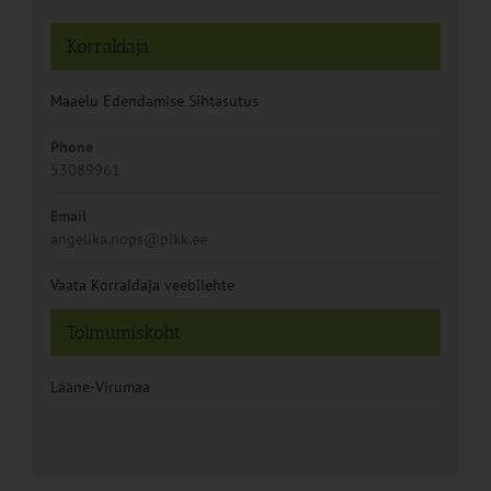
Korraldaja
Maaelu Edendamise Sihtasutus
Phone
53089961
Email
angelika.nops@pikk.ee
Vaata Korraldaja veebilehte
Toimumiskoht
Lääne-Virumaa