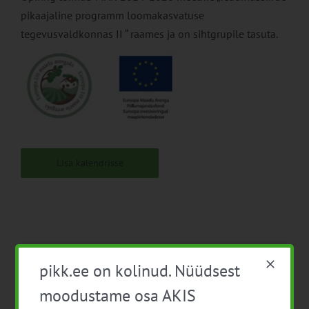
pikaajaline programm loomakasvatuse
tegevusvaldkonnas II “ raames ja on sihtgrupile tasuta.
Lisa kalendrisse
pikk.ee on kolinud. Nüüdsest
Facebook
X
LinkedIn
Email
moodustame osa AKIS