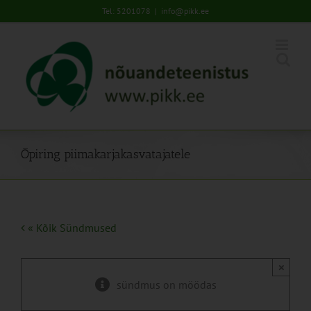
Skip
Tel: 5201078
|
info@pikk.ee
to
content
Õpiring piimakarjakasvatajatele
« Kõik Sündmused
×
sündmus on möödas