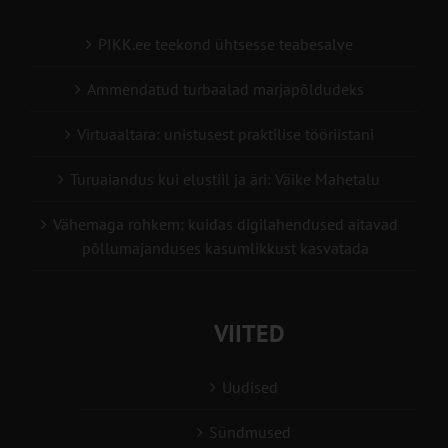
PIKK.ee teekond ühtsesse teabesalve
Ammendatud turbaalad marjapõldudeks
Virtuaaltara: unistusest praktilise tööriistani
Turuaiandus kui elustiil ja äri: Väike Mahetalu
Vähemaga rohkem: kuidas digilahendused aitavad
põllumajanduses kasumlikkust kasvatada
VIITED
Uudised
Sündmused