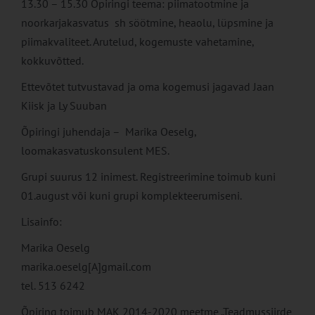
13.30 – 15.30 Õpiringi teema: piimatootmine ja
noorkarjakasvatus sh söötmine, heaolu, lüpsmine ja
piimakvaliteet. Arutelud, kogemuste vahetamine,
kokkuvõtted.
Ettevõtet tutvustavad ja oma kogemusi jagavad Jaan
Kiisk ja Ly Suuban
Õpiringi juhendaja – Marika Oeselg,
loomakasvatuskonsulent MES.
Grupi suurus 12 inimest. Registreerimine toimub kuni
01.august või kuni grupi komplekteerumiseni.
Lisainfo:
Marika Oeselg
marika.oeselg[A]gmail.com
tel. 513 6242
Õpiring toimub MAK 2014-2020 meetme „Teadmussiirde