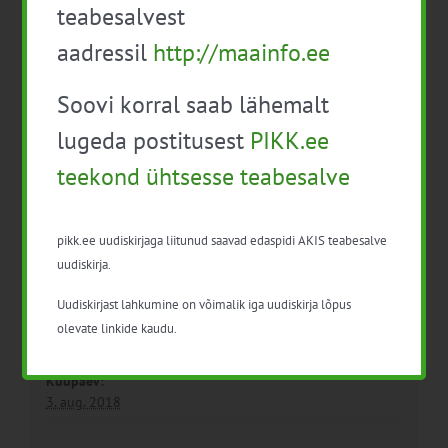
teabesalvest
aadressil
http://maainfo.ee
Keskkonnasäästliku
Avatud külaväravad
marjakasvatuse infopäev:
Jõgevamaal
Soovi korral saab lähemalt
EESTI ESIMENE
MUSTIKASORT ‘ARE’
lugeda postitusest
PIKK.ee
teekond ühtsesse teabesalve
pikk.ee uudiskirjaga liitunud saavad edaspidi AKIS teabesalve
uudiskirja.
Uudiskirjast lahkumine on võimalik iga uudiskirja lõpus
olevate linkide kaudu.
Detailid
Kuupäev:
3. aug. 2018