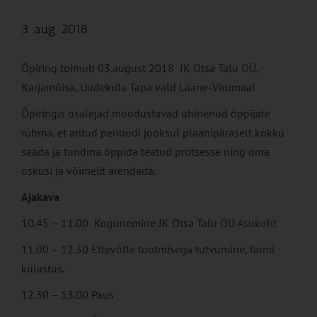
3. aug. 2018
Õpiring toimub 03.august 2018 JK Otsa Talu OÜ,
Karjamõisa, Uudeküla Tapa vald Lääne-Virumaal
Õpiringis osalejad moodustavad ühinenud õppijate
rühma, et antud perioodi jooksul plaanipäraselt kokku
saada ja tundma õppida teatud protsesse ning oma
oskusi ja võimeid arendada.
Ajakava
10.45 – 11.00 Kogunemine JK Otsa Talu OÜ
Asukoht
11.00 – 12.30 Ettevõtte tootmisega tutvumine, farmi
külastus.
12.30 – 13.00 Paus