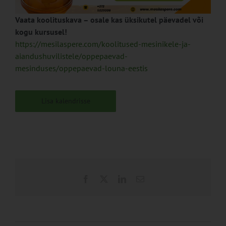
Vaata koolituskava – osale kas üksikutel päevadel või
kogu kursusel!
https://mesilaspere.com/koolitused-mesinikele-ja-
aiandushuvilistele/oppepaevad-
mesinduses/oppepaevad-louna-eestis
Lisa kalendrisse
Facebook
X
LinkedIn
Email