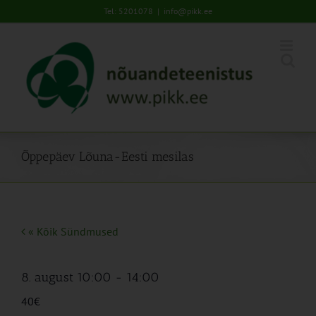
Skip
Tel: 5201078
|
info@pikk.ee
to
content
Õppepäev Lõuna-Eesti mesilas
« Kõik Sündmused
8. august 10:00
-
14:00
40€