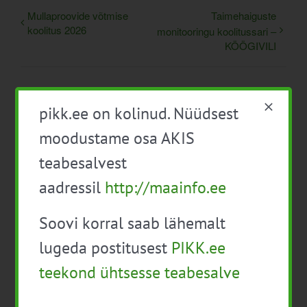
Mullaproovide võtmise
Taimehaiguste
koolitus 2026
monitooringu koolitussari –
KÖÖGIVILI
pikk.ee on kolinud. Nüüdsest
moodustame osa AKIS
teabesalvest
aadressil
http://maainfo.ee
Detailid
Soovi korral saab lähemalt
Kuupäev:
8. august
lugeda postitusest
PIKK.ee
Aeg:
teekond ühtsesse teabesalve
10:00 - 14:00