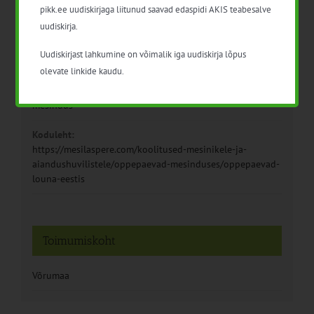
Hind:
pikk.ee uudiskirjaga liitunud saavad edaspidi AKIS teabesalve
40€
uudiskirja.
Sündmus kategooria:
Uudiskirjast lahkumine on võimalik iga uudiskirja lõpus
Mesindus
olevate linkide kaudu.
Sündmus sildid:
mesindus
Koduleht:
https://mesilaspere.com/koolitused-mesinikele-ja-
aiandushuvilistele/oppepaevad-mesinduses/oppepaevad-
louna-eestis
Toimumiskoht
Võrumaa