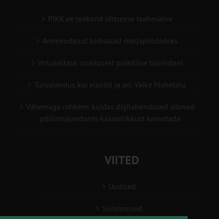
PIKK.ee teekond ühtsesse teabesalve
Ammendatud turbaalad marjapõldudeks
Virtuaaltara: unistusest praktilise tööriistani
Turuaiandus kui elustiil ja äri: Väike Mahetalu
Vähemaga rohkem: kuidas digilahendused aitavad
põllumajanduses kasumlikkust kasvatada
VIITED
Uudised
Sündmused