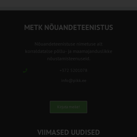
METK NÕUANDETEENISTUS
Nõuandeteenistuse nimetuse alt
korraldatalse põllu- ja maamajanduslikke
nõustamisteenuseid.
+372 5201078
info@pikk.ee
Kirjuta meile!
VIIMASED UUDISED