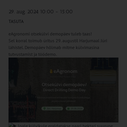
29. aug. 2024 10:00
-
15:00
TASUTA
eAgronomi otsekülvi demopäev tuleb taas!
Sel korral toimub üritus 29. augustil Harjumaal Jüri
lähistel. Demopäev hõlmab mitme külvimasina
tutvustamist ja töödemo.
Igale külvikule eraldatakse paari hektari suurune