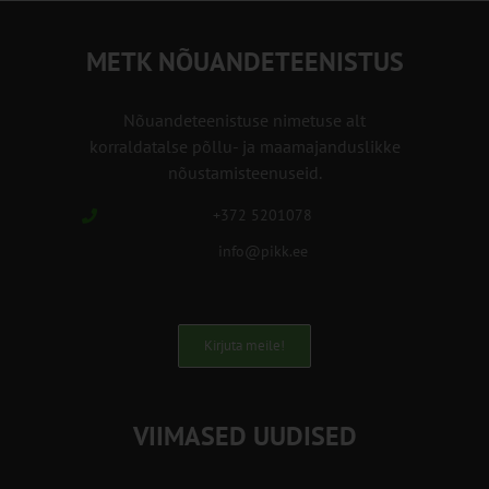
METK NÕUANDETEENISTUS
Nõuandeteenistuse nimetuse alt
korraldatalse põllu- ja maamajanduslikke
nõustamisteenuseid.
+372 5201078
info@pikk.ee
Kirjuta meile!
VIIMASED UUDISED