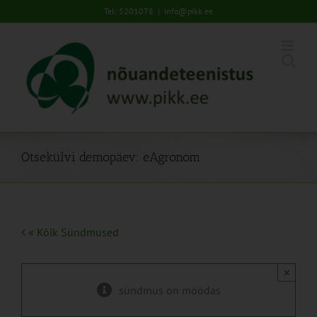
Skip
Tel: 5201078
|
info@pikk.ee
to
content
Otsekülvi demopäev: eAgronom
« Kõik Sündmused
×
sündmus on möödas