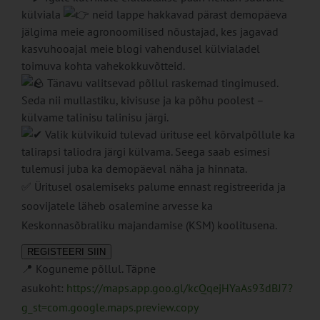
külviala
neid lappe hakkavad pärast demopäeva
jälgima meie agronoomilised nõustajad, kes jagavad
kasvuhooajal meie blogi vahendusel külvialadel
toimuva kohta vahekokkuvõtteid.
Tänavu valitsevad põllul raskemad tingimused.
Seda nii mullastiku, kivisuse ja ka põhu poolest –
külvame talinisu talinisu järgi.
Valik külvikuid tulevad ürituse eel kõrvalpõllule ka
talirapsi taliodra järgi külvama. Seega saab esimesi
tulemusi juba ka demopäeval näha ja hinnata.
✅ Üritusel osalemiseks palume ennast registreerida ja
soovijatele läheb osalemine arvesse ka
Keskonnasõbraliku majandamise (KSM) koolitusena.
REGISTEERI SIIN
📍 Koguneme põllul. Täpne
asukoht:
https://maps.app.goo.gl/kcQqejHYaAs93dBJ7?
g_st=com.google.maps.preview.copy