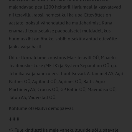
majandavad pea 1200 hektaril Harjumaal ja kasvatavad
nii teravilju, rapsi, hernest kui ka uba. Ettevõttes on
aastate jooksul vähendatud ka mullaharimist. Kuna
enamasti tegutsetakse paepealsetel muldadel, kus
huumuskiht on õhuke, sobib otsekülv antud ettevõtte
jaoks väga hästi.
Üritust korraldame koostöös Mäe Teravili OÜ, Maaelu
Teadmuskeskuse (METK) ja System Separation OÜ-ga.
Tehnika väljapaneku eest hoolitsevad: A. Tammel AS, Agri
Partner OÜ, Agriland OÜ, Agrimet OÜ, Baltic Agro
Machinery AS, Crocus OÜ, GP Baltic OÜ, Mäemõisa OÜ,
Tatoli AS, Väderstad OÜ.
Kohtume otsekülvi demopäeval!
⬇️ ⬇️ ⬇️
🌱 Tule kindlasti ka meie vahekultuuride põllupäevale,