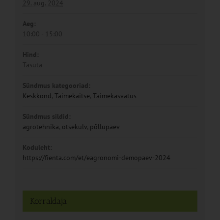
29. aug. 2024
Aeg:
10:00 - 15:00
Hind:
Tasuta
Sündmus kategooriad:
Keskkond
,
Taimekaitse
,
Taimekasvatus
Sündmus sildid:
agrotehnika
,
otsekülv
,
põllupäev
Koduleht:
https://fienta.com/et/eagronomi-demopaev-2024
Korraldaja