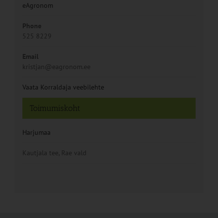
eAgronom
Phone
525 8229
Email
kristjan@eagronom.ee
Vaata Korraldaja veebilehte
Toimumiskoht
Harjumaa
Kautjala tee, Rae vald