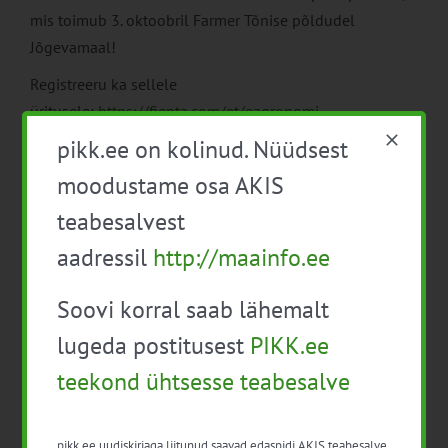
mis toimub 3. oktoobril Farmer Tõnise põldudel
Jõgevamaal!
Registreeru ka sellele
üritusele:
https://fienta.com/et/eagronomi-
vahekultuuride-pollupaev-2024
pikk.ee on kolinud. Nüüdsest
moodustame osa AKIS
teabesalvest
aadressil
http://maainfo.ee
Soovi korral saab lähemalt
Lisa kalendrisse
lugeda postitusest
PIKK.ee
teekond ühtsesse teabesalve
pikk.ee uudiskirjaga liitunud saavad edaspidi AKIS teabesalve