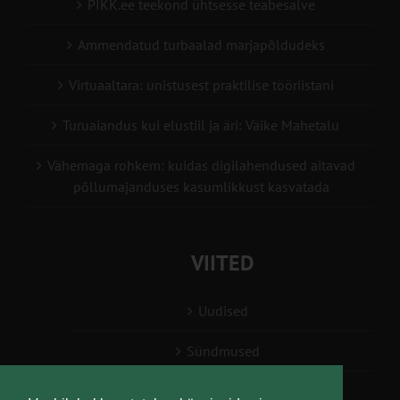
PIKK.ee teekond ühtsesse teabesalve
Ammendatud turbaalad marjapõldudeks
Virtuaaltara: unistusest praktilise tööriistani
Turuaiandus kui elustiil ja äri: Väike Mahetalu
Vähemaga rohkem: kuidas digilahendused aitavad
põllumajanduses kasumlikkust kasvatada
VIITED
Uudised
Sündmused
Konsulent, nõustaja