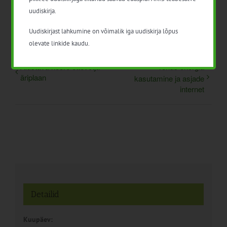
Facebook
X
LinkedIn
Email
uudiskirja.
Uudiskirjast lahkumine on võimalik iga uudiskirja lõpus
olevate linkide kaudu.
Alustava noore ettevõtja
Tõhus energia
äriplaan
kasutamine ja asjade
internet
Detailid
Kuupäev: