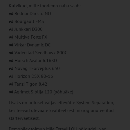
Külvikud, mille töödemo näha saab:
🚜 Bednar Directo NO
🚜 Bourgault FMS
🚜 Junkkari D300
🚜 Multiva Forte FX
🚜 Virkar Dynamic DC
🚜 Väderstad Seedhawk 800C
🚜 Horsch Avatar 6.16SD
🚜 Novag TForceplus 650
🚜 Horizon DSX 80-16
🚜 Tanzi Tigon 8.42
🚜 Agrimet Siblija 120 (põhuäke)
Lisaks on üritusel väljas ettevõtte System Separation,
kes teevad ülevaate kvaliteetsest mikrogranuleeritud
starterväetisest.
Demopäev toimub Mäe Teravili OÜ põldudel. Nad