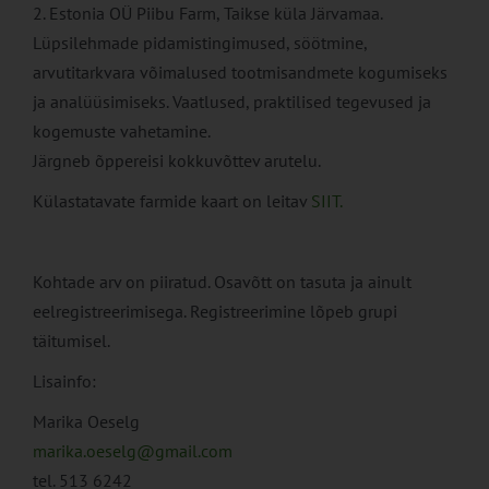
2. Estonia OÜ Piibu Farm, Taikse küla Järvamaa.
Lüpsilehmade pidamistingimused, söötmine,
arvutitarkvara võimalused tootmisandmete kogumiseks
ja analüüsimiseks. Vaatlused, praktilised tegevused ja
kogemuste vahetamine.
Järgneb õppereisi kokkuvõttev arutelu.
Külastatavate farmide kaart on leitav
SIIT.
Kohtade arv on piiratud. Osavõtt on tasuta ja ainult
eelregistreerimisega. Registreerimine lõpeb grupi
täitumisel.
Lisainfo:
Marika Oeselg
marika.oeselg@gmail.com
tel. 513 6242