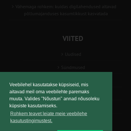
Vähemaga rohkem: kuidas digilahendused aitavad
põllumajanduses kasumlikkust kasvatada
VIITED
Uudised
Sündmused
Konsulent, nõustaja
Veebilehel kasutatakse küpsiseid, mis
aitavad meil oma veebilehte paremaks
Teabesalv
muuta. Valides "Nõustun" annad nõusoleku
küpsiste kasutamiseks.
Liitu uudiskirjaga
Rohkem teavet leiate meie veebilehe
kasutustingimustest.