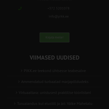
+372 5201078
info@pikk.ee
Kirjuta meile!
VIIMASED UUDISED
PIKK.ee teekond ühtsesse teabesalve
Ammendatud turbaalad marjapõldudeks
Virtuaaltara: unistusest praktilise tööriistani
Turuaiandus kui elustiil ja äri: Väike Mahetalu