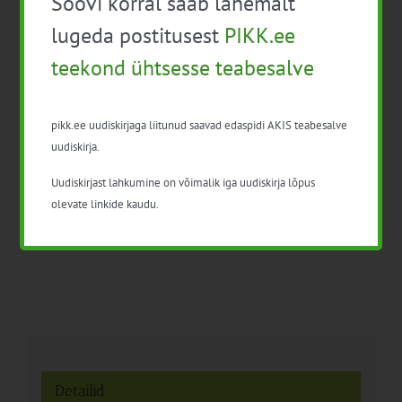
Soovi korral saab lähemalt
lugeda postitusest
PIKK.ee
Facebook
X
LinkedIn
Email
teekond ühtsesse teabesalve
pikk.ee uudiskirjaga liitunud saavad edaspidi AKIS teabesalve
uudiskirja.
Kohaliku toidu teemapäev
Taimekaitsevahendite
– innovatsioon
Uudiskirjast lahkumine on võimalik iga uudiskirja lõpus
professionaalse kasutaja
täiendkoolitus
olevate linkide kaudu.
Detailid