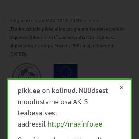
Infopäev toimub MAK 2014-2020 meetme
„Teadmussiirde pikaajaline programm loomakasvatuse
tegevusvaldkonnas II “ raames, rahastamisallikas:
riigieelarve, Euroopa Maaelu Põllumajandusfond
(EAFRD).
pikk.ee on kolinud. Nüüdsest
moodustame osa AKIS
teabesalvest
Lisa kalendrisse
aadressil
http://maainfo.ee