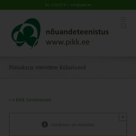
Skip
Tel: 5201078
|
info@pikk.ee
to
content
Piimakarja ettevõtete külastused
« Kõik Sündmused
×
sündmus on möödas