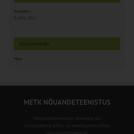
Kuupäev:
8. dets. 2017
Toimumiskoht
Muu
METK NÕUANDETEENISTUS
Nõuandeteenistuse nimetuse alt
korraldatalse põllu- ja maamajanduslikke
nõustamisteenuseid.