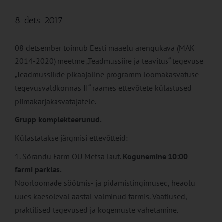
8. dets. 2017
08 detsember toimub Eesti maaelu arengukava (MAK
2014-2020) meetme „Teadmussiire ja teavitus“ tegevuse
„Teadmussiirde pikaajaline programm loomakasvatuse
tegevusvaldkonnas II“ raames ettevõtete külastused
piimakarjakasvatajatele.
Grupp komplekteerunud.
Külastatakse järgmisi ettevõtteid:
1. Sõrandu Farm OÜ Metsa laut.
Kogunemine 10:00
farmi parklas.
Noorloomade söötmis- ja pidamistingimused, heaolu
uues käesoleval aastal valminud farmis. Vaatlused,
praktilised tegevused ja kogemuste vahetamine.