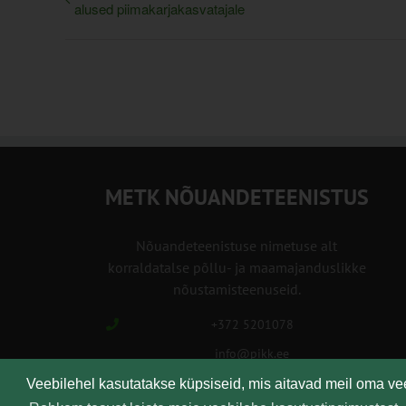
alused piimakarjakasvatajale
METK NÕUANDETEENISTUS
Nõuandeteenistuse nimetuse alt
korraldatalse põllu- ja maamajanduslikke
nõustamisteenuseid.
+372 5201078
info@pikk.ee
Veebilehel kasutatakse küpsiseid, mis aitavad meil oma v