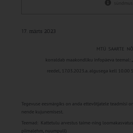
sündmus
17. märts 2023
MTÜ SAARTE N
korraldab maakondliku infopäeva teemal: 
reedel, 17.03.2023.a. algusega kell 10.00 
Tegevuse eesmärgiks on anda ettevõtjatele teadmisi o
nende kujunemisest.
Teemad: Kattetulu arvestus taime-ning loomakasvatuses 
piimalehm, nuumpull)