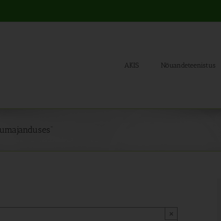
AKIS
Nõuandeteenistus
llumajanduses“
×