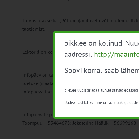
Tutvustatakse ka „Põllumajandusettevõtja tulemuslikk
taotlemist.
.
pikk.ee on kolinud. Nü
Lektorid on konsulendid: Mai Vaher, Jekaterina Näälik
aadressil
http://maainf
Soovi korral saab lähem
Infopäev on tasuta ja see korraldatakse Eesti Maaelu 
toetuse (maakondliku ulatusega tegevused)“ meetme 
pikk.ee uudiskirjaga liitunud saavad edaspidi
infopäeva toetab EL.
Uudiskirjast lahkumine on võimalik iga uudisk
Infopäevale palun registreerida e-mailile:
saartenk@gm
Toompuu – 53464675; Jekaterina Näälik – 56699168