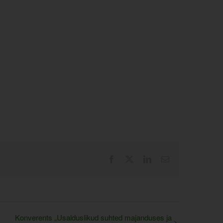
Facebook
X
LinkedIn
Email
Konverents „Usalduslikud suhted majanduses ja