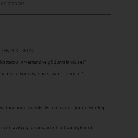
 on möödas
ÕUANDEKESKUS
„Kattetulu arvestamine põllumajanduses“
Saare maakonnas, Kuressaares, Torni tn.1
ma toodangu saamiseks tehtavatest kuludest ning
(teraviljad, rohumaad, õlikultuurid, kartul,