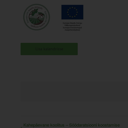
Lisa kalendrisse
Kahepäevane koolitus – Söödaratsiooni koostamise