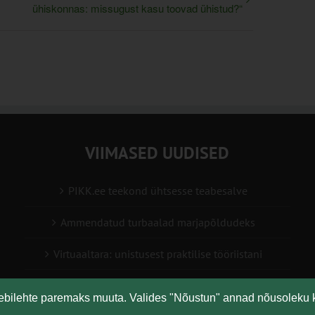
ühiskonnas: missugust kasu toovad ühistud?“
VIIMASED UUDISED
PIKK.ee teekond ühtsesse teabesalve
Ammendatud turbaalad marjapõldudeks
Virtuaaltara: unistusest praktilise tööriistani
Turuaiandus kui elustiil ja äri: Väike Mahetalu
eebilehte paremaks muuta. Valides "Nõustun" annad nõusoleku 