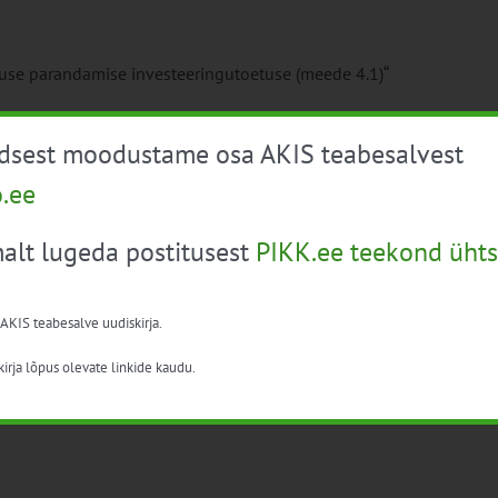
use parandamise investeeringutoetuse (meede 4.1)“
üdsest moodustame osa AKIS teabesalvest
 ja Lea Toompuu
o.ee
alt lugeda postitusest
PIKK.ee teekond ühts
arengukava 2014-2020 „Teadmussiire ja teavituse
1.1 raames viitenumbriga 612020790777 ning
 AKIS teabesalve uudiskirja.
irja lõpus olevate linkide kaudu.
ail.com
, või telefonidele: Mai Vaher – 5136756; Lea