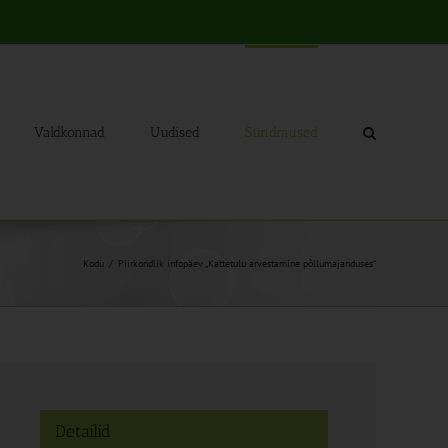
Valdkonnad
Uudised
Sündmused
Kodu
Piirkondlik infopäev „Kattetulu arvestamine põllumajanduses“
Detailid