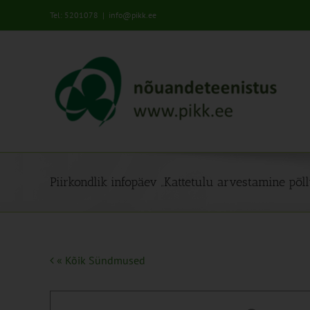
Skip
Tel: 5201078
|
info@pikk.ee
to
content
Piirkondlik infopäev „Kattetulu arvestamine põ
« Kõik Sündmused