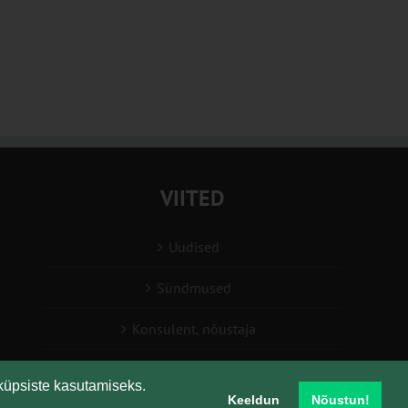
VIITED
Uudised
Sündmused
Konsulent, nõustaja
Teabesalv
küpsiste kasutamiseks.
Keeldun
Nõustun!