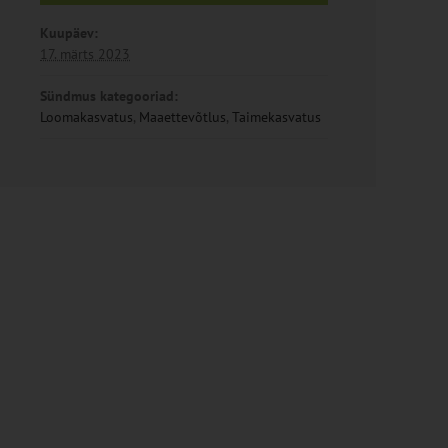
Kuupäev:
17. märts 2023
Sündmus kategooriad:
Loomakasvatus
,
Maaettevõtlus
,
Taimekasvatus