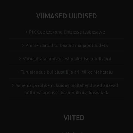
VIIMASED UUDISED
PIKK.ee teekond ühtsesse teabesalve
Ammendatud turbaalad marjapõldudeks
Virtuaaltara: unistusest praktilise tööriistani
Turuaiandus kui elustiil ja äri: Väike Mahetalu
Vähemaga rohkem: kuidas digilahendused aitavad
põllumajanduses kasumlikkust kasvatada
VIITED