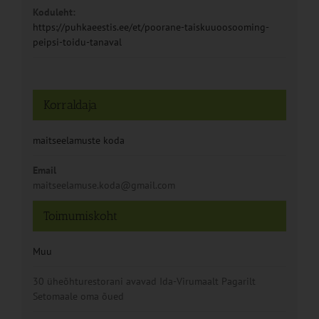
Koduleht:
https://puhkaeestis.ee/et/poorane-taiskuuoosooming-
peipsi-toidu-tanaval
Korraldaja
maitseelamuste koda
Email
maitseelamuse.koda@gmail.com
Toimumiskoht
Muu
30 üheõhturestorani avavad Ida-Virumaalt Pagarilt
Setomaale oma õued