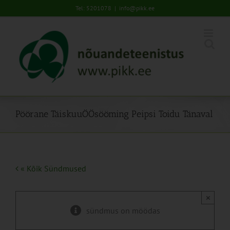
Skip
Tel: 5201078
|
info@pikk.ee
to
content
Pöörane TäiskuuÖÖsööming Peipsi Toidu Tänaval
« Kõik Sündmused
×
sündmus on möödas