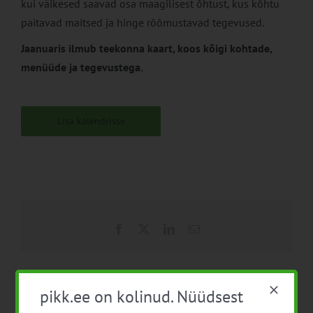
kui väikesed saavad osa maagilisest õhtust, kus kõhtu
paitavad maitsed ja hinge rõõmustavad tegevused.
Jaanuaris ilmub teekonna kaart, koos kõigi kohtade,
menüüde ja tegevustega.
Lisa kalendrisse
Facebook
X
LinkedIn
Email
pikk.ee on kolinud. Nüüdsest
Vana maamaja päev
Maaelu Maine