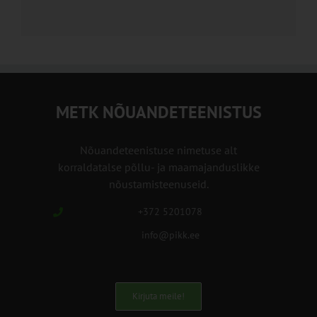
METK NÕUANDETEENISTUS
Nõuandeteenistuse nimetuse alt
korraldatalse põllu- ja maamajanduslikke
nõustamisteenuseid.
+372 5201078
info@pikk.ee
Kirjuta meile!