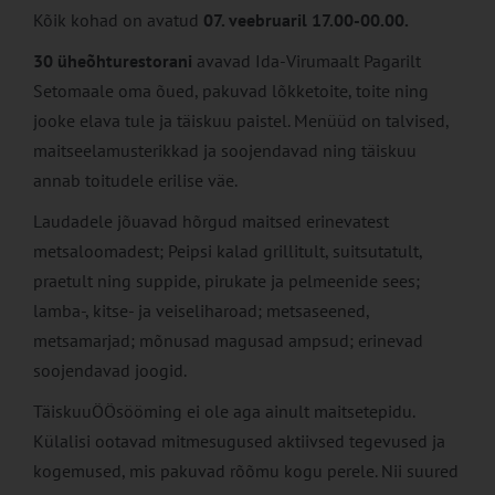
Kõik kohad on avatud
07. veebruaril 17.00-00.00.
30 üheõhturestorani
avavad Ida-Virumaalt Pagarilt
Setomaale oma õued, pakuvad lõkketoite, toite ning
jooke elava tule ja täiskuu paistel. Menüüd on talvised,
maitseelamusterikkad ja soojendavad ning täiskuu
annab toitudele erilise väe.
Laudadele jõuavad hõrgud maitsed erinevatest
metsaloomadest; Peipsi kalad grillitult, suitsutatult,
praetult ning suppide, pirukate ja pelmeenide sees;
lamba-, kitse- ja veiseliharoad; metsaseened,
metsamarjad; mõnusad magusad ampsud; erinevad
soojendavad joogid.
TäiskuuÖÖsööming ei ole aga ainult maitsetepidu.
Külalisi ootavad mitmesugused aktiivsed tegevused ja
kogemused, mis pakuvad rõõmu kogu perele. Nii suured