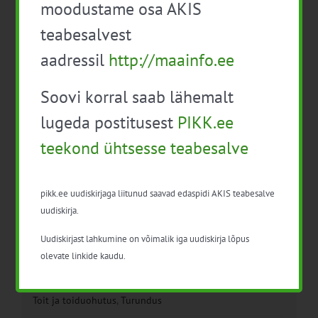
moodustame osa AKIS
konverents
teabesalvest
aadressil
http://maainfo.ee
Soovi korral saab lähemalt
lugeda postitusest
PIKK.ee
teekond ühtsesse teabesalve
Detailid
pikk.ee uudiskirjaga liitunud saavad edaspidi AKIS teabesalve
Kuupäev:
uudiskirja.
7. veebruar
Uudiskirjast lahkumine on võimalik iga uudiskirja lõpus
Aeg:
olevate linkide kaudu.
17:00 - 23:30
Sündmus kategooriad:
Toit ja toiduohutus
,
Turundus