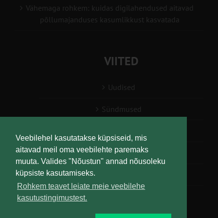
Vähemaga rohkem: kuidas digilahendused aitavad
põllumajanduses kasumlikkust kasvatada
VIITED
Uudised
Sündmused
Konsulent, nõustaja
Veebilehel kasutatakse küpsiseid, mis
aitavad meil oma veebilehte paremaks
Teabesalv
muuta. Valides "Nõustun" annad nõusoleku
küpsiste kasutamiseks.
Liitu uudiskirjaga
Rohkem teavet leiate meie veebilehe
kasutustingimustest.