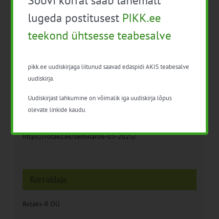
Soovi korral saab lähemalt
Kuupäev:
6. märts 2025
lugeda postitusest
PIKK.ee
teekond ühtsesse teabesalve
Aeg:
09:30 - 14:30
Sündmus kategooriad:
pikk.ee uudiskirjaga liitunud saavad edaspidi AKIS teabesalve
Loomakasvatus
,
Süsinik
uudiskirja.
Sündmus sildid:
Uudiskirjast lahkumine on võimalik iga uudiskirja lõpus
piimatootmine
,
süsinik
olevate linkide kaudu.
Koduleht:
https://rotaks.ee/seminar06-03-2025/
Korraldaja
Rotaks-R OÜ