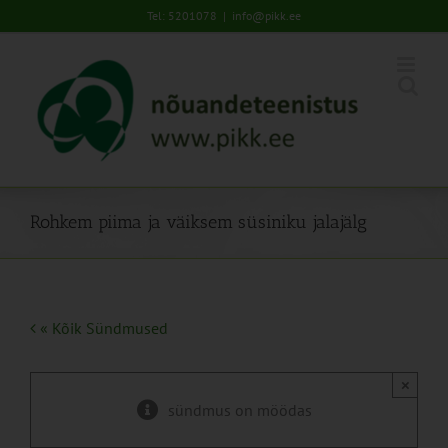
Skip
Tel: 5201078
|
info@pikk.ee
to
content
Rohkem piima ja väiksem süsiniku jalajälg
« Kõik Sündmused
×
sündmus on möödas