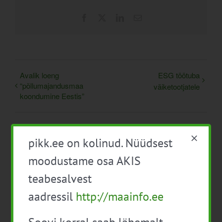
Facebook
X
LinkedIn
Email
Avalik loeng
ESG töötuba
“põllumajandusmaa
väiketootjatele
koondumine Eestis”
pikk.ee on kolinud. Nüüdsest
moodustame osa AKIS
teabesalvest
aadressil
http://maainfo.ee
Detailid