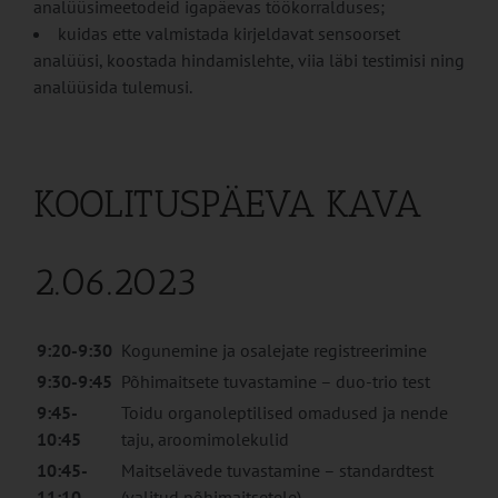
analüüsimeetodeid igapäevas töökorralduses;
kuidas ette valmistada kirjeldavat sensoorset
analüüsi, koostada hindamislehte, viia läbi testimisi ning
analüüsida tulemusi.
KOOLITUSPÄEVA KAVA
2.06.2023
9:20-9:30
Kogunemine ja osalejate registreerimine
9:30-9:45
Põhimaitsete tuvastamine – duo-trio test
9:45-
Toidu organoleptilised omadused ja nende
10:45
taju, aroomimolekulid
10:45-
Maitselävede tuvastamine – standardtest
11:10
(valitud põhimaitsetele)