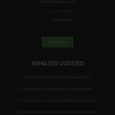
nõustamisteenuseid.
+372 5201078
info@pikk.ee
Kirjuta meile!
VIIMASED UUDISED
PIKK.ee teekond ühtsesse teabesalve
Ammendatud turbaalad marjapõldudeks
Virtuaaltara: unistusest praktilise tööriistani
Turuaiandus kui elustiil ja äri: Väike Mahetalu