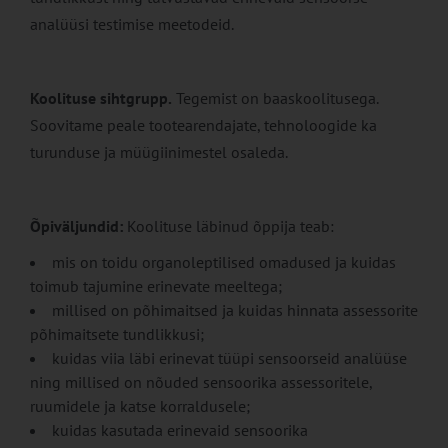
analüüsi testimise meetodeid.
Koolituse sihtgrupp.
Tegemist on baaskoolitusega.
Soovitame peale tootearendajate, tehnoloogide ka
turunduse ja müügiinimestel osaleda.
Õpiväljundid:
Koolituse läbinud õppija teab:
mis on toidu organoleptilised omadused ja kuidas
toimub tajumine erinevate meeltega;
millised on põhimaitsed ja kuidas hinnata assessorite
põhimaitsete tundlikkusi;
kuidas viia läbi erinevat tüüpi sensoorseid analüüse
ning millised on nõuded sensoorika assessoritele,
ruumidele ja katse korraldusele;
kuidas kasutada erinevaid sensoorika