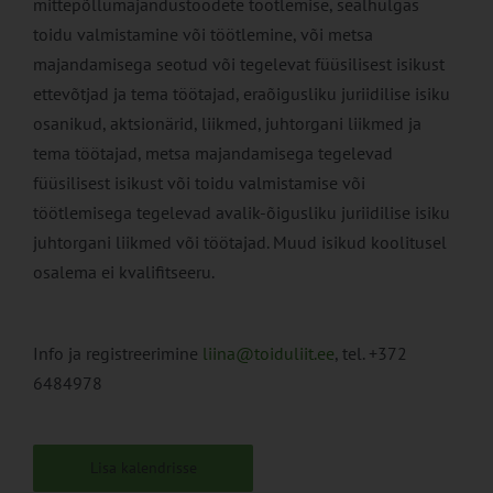
mittepõllumajandustoodete töötlemise, sealhulgas
toidu valmistamine või töötlemine, või metsa
majandamisega seotud või tegelevat füüsilisest isikust
ettevõtjad ja tema töötajad, eraõigusliku juriidilise isiku
osanikud, aktsionärid, liikmed, juhtorgani liikmed ja
tema töötajad, metsa majandamisega tegelevad
füüsilisest isikust või toidu valmistamise või
töötlemisega tegelevad avalik-õigusliku juriidilise isiku
juhtorgani liikmed või töötajad. Muud isikud koolitusel
osalema ei kvalifitseeru.
Info ja registreerimine
liina@toiduliit.ee
, tel. +372
6484978
Lisa kalendrisse