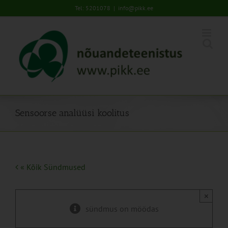
Skip
Tel: 5201078
|
info@pikk.ee
to
content
Sensoorse analüüsi koolitus
« Kõik Sündmused
×
sündmus on möödas