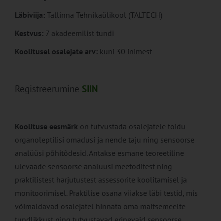
Läbiviija:
Tallinna Tehnikaülikool (TALTECH)
Kestvus:
7 akadeemilist tundi
Koolitusel osalejate arv:
kuni 30 inimest
Registreerumine
SIIN
Koolituse eesmärk
on tutvustada osalejatele toidu
organoleptilisi omadusi ja nende taju ning sensoorse
analüüsi põhitõdesid. Antakse esmane teoreetiline
ülevaade sensoorse analüüsi meetoditest ning
praktilistest harjutustest assessorite koolitamisel ja
monitoorimisel. Praktilise osana viiakse läbi testid, mis
võimaldavad osalejatel hinnata oma maitsemeelte
tundlikkust ning tutvustavad erinevaid sensoorse