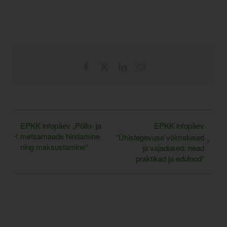
Facebook
X
LinkedIn
Email
EPKK infopäev „Põllu- ja
EPKK infopäev
metsamaade hindamine
“Ühistegevuse võimalused
ning maksustamine“
ja vajadused: head
praktikad ja edulood”