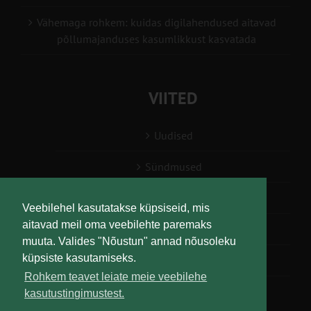
Vähemaga rohkem: kuidas digilahendused aitavad
põllumajanduses kasumlikkust kasvatada
VIITED
Uudised
Sündmused
Konsulent, nõustaja
Veebilehel kasutatakse küpsiseid, mis
aitavad meil oma veebilehte paremaks
Teabesalv
muuta. Valides "Nõustun" annad nõusoleku
küpsiste kasutamiseks.
Liitu uudiskirjaga
Rohkem teavet leiate meie veebilehe
kasutustingimustest.