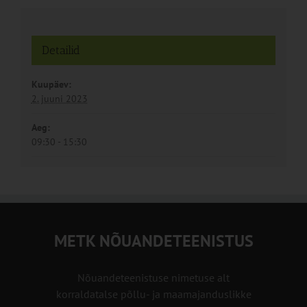
Detailid
Kuupäev:
2. juuni 2023
Aeg:
09:30 - 15:30
METK NÕUANDETEENISTUS
Nõuandeteenistuse nimetuse alt
korraldatalse põllu- ja maamajanduslikke