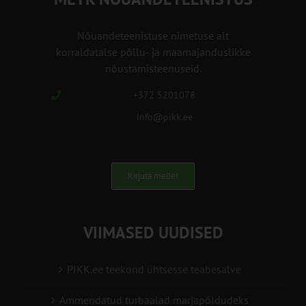
Nõuandeteenistuse nimetuse alt
korraldatalse põllu- ja maamajanduslikke
nõustamisteenuseid.
+372 5201078
info@pikk.ee
Kirjuta meile!
VIIMASED UUDISED
PIKK.ee teekond ühtsesse teabesalve
Ammendatud turbaalad marjapõldudeks