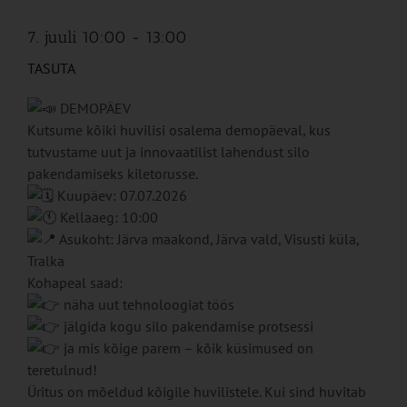
7. juuli 10:00
-
13:00
TASUTA
DEMOPÄEV
Kutsume kõiki huvilisi osalema demopäeval, kus
tutvustame uut ja innovaatilist lahendust silo
pakendamiseks kiletorusse.
Kuupäev: 07.07.2026
Kellaaeg: 10:00
Asukoht: Järva maakond, Järva vald, Visusti küla,
Tralka
Kohapeal saad:
näha uut tehnoloogiat töös
jälgida kogu silo pakendamise protsessi
ja mis kõige parem – kõik küsimused on
teretulnud!
Üritus on mõeldud kõigile huvilistele. Kui sind huvitab