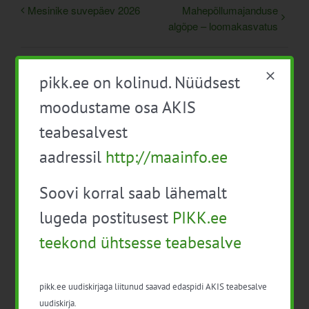
Mesinike suvepäev 2026
Mahepõllumajanduse
algõpe – loomakasvatus
pikk.ee on kolinud. Nüüdsest
moodustame osa AKIS
teabesalvest
aadressil
http://maainfo.ee
Detailid
Soovi korral saab lähemalt
Kuupäev:
lugeda postitusest
PIKK.ee
7. juuli
teekond ühtsesse teabesalve
Aeg:
10:00 - 13:00
pikk.ee uudiskirjaga liitunud saavad edaspidi AKIS teabesalve
Hind:
uudiskirja.
Tasuta