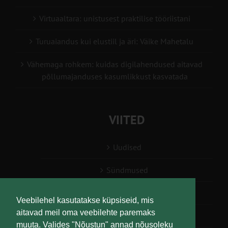
Virtuaaltara: unistusest praktilise tööriistani
Turuaiandus kui elustiil ja äri: Väike Mahetalu
Vähemaga rohkem: kuidas digilahendused aitavad
põllumajanduses kasumlikkust kasvatada
VIITED
Uudised
Sündmused
Konsulent, nõustaja
Veebilehel kasutatakse küpsiseid, mis
aitavad meil oma veebilehte paremaks
Teabesalv
muuta. Valides "Nõustun" annad nõusoleku