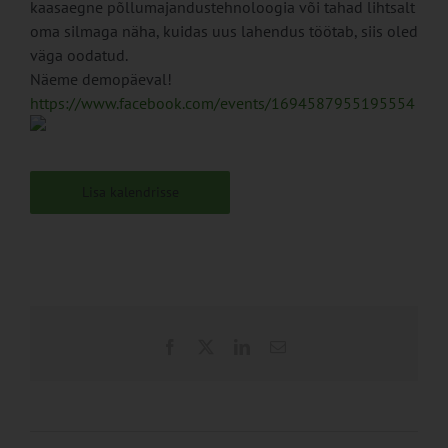
kaasaegne põllumajandustehnoloogia või tahad lihtsalt
oma silmaga näha, kuidas uus lahendus töötab, siis oled
väga oodatud.
Näeme demopäeval!
https://www.facebook.com/events/1694587955195554
Lisa kalendrisse
Facebook
X
LinkedIn
Email