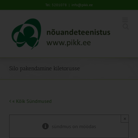
Skip
Tel: 5201078
|
info@pikk.ee
to
content
Silo pakendamine kiletorusse
« Kõik Sündmused
×
sündmus on möödas