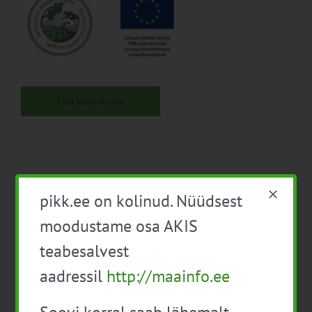
Lisa kalendrisse
pikk.ee on kolinud. Nüüdsest
Facebook
X
LinkedIn
Email
moodustame osa AKIS
teabesalvest
aadressil
http://maainfo.ee
Täiendkoolitus Lammaste
Tasuta infopäev MAK
poegimisaeg ja karja- ning
2014 – 2020 meetme 5.2