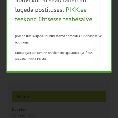
Soovi korral saab lähemalt
karjavalvekoerad.
määruse „Ohtlike
lugeda postitusest
PIKK.ee
taimekahjustajate ja
loomahaiguste korral
teekond ühtsesse teabesalve
kahjustunud
põllumajandusliku tootmise
potentsiaali taastamine”
alusel antava toetuse
pikk.ee uudiskirjaga liitunud saavad edaspidi AKIS teabesalve
tingimuste tutvustamiseks
uudiskirja.
Uudiskirjast lahkumine on võimalik iga uudiskirja lõpus
olevate linkide kaudu.
Detailid
Kuupäev:
13. veebr. 2018