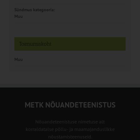
Sündmus kategooria:
Muu
Toimumiskoht
Muu
METK NÕUANDETEENISTUS
Nõuandeteenistuse nimetuse alt
korraldatalse põllu- ja maamajanduslikke
nõustamisteenuseid.