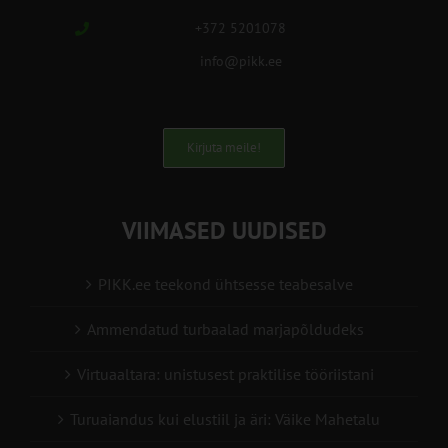
+372 5201078
info@pikk.ee
Kirjuta meile!
VIIMASED UUDISED
PIKK.ee teekond ühtsesse teabesalve
Ammendatud turbaalad marjapõldudeks
Virtuaaltara: unistusest praktilise tööriistani
Turuaiandus kui elustiil ja äri: Väike Mahetalu