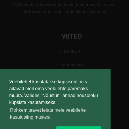
Vähemaga rohkem: kuidas digilahendused aitavad
põllumajanduses kasumlikkust kasvatada
VIITED
Uudised
Sündmused
Konsulent, nõustaja
Veebilehel kasutatakse küpsiseid, mis
aitavad meil oma veebilehte paremaks
Teabesalv
muuta. Valides "Nõustun" annad nõusoleku
küpsiste kasutamiseks.
Liitu uudiskirjaga
Rohkem teavet leiate meie veebilehe
kasutustingimustest.