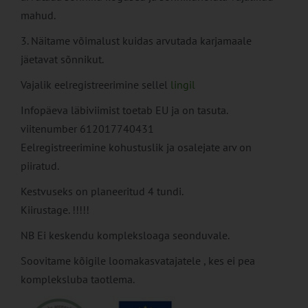
mahud.
3. Näitame võimalust kuidas arvutada karjamaale
jäetavat sõnnikut.
Vajalik eelregistreerimine sellel
lingil
Infopäeva läbiviimist toetab EU ja on tasuta.
viitenumber 612017740431
Eelregistreerimine kohustuslik ja osalejate arv on
piiratud.
Kestvuseks on planeeritud 4 tundi.
Kiirustage. !!!!!
NB Ei keskendu kompleksloaga seonduvale.
Soovitame kõigile loomakasvatajatele , kes ei pea
kompleksluba taotlema.