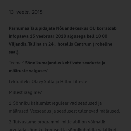
13. veebr. 2018
Pärnumaa Talupidajate Nõuandekeskus OÜ korraldab
infopäeva 13 veebruar 2018 algusega kell 10 00
Viljandis, Tallina tn 24 , hotellis Centrum ( roheline
saal).
Teema:"
Sõnnikumajandus kehtivate seaduste ja
määruste valguses
"
Lektoriteks Olavy Sülla ja Hillar Lilleste
Millest räägime?
1. Sõnniku käitlemist reguleerivad seadused ja
määrused. Veeseadus ja seadusest tulenevad määrused.
2. Tutvustame programmi, mille abil on võimalik
arvutada sõnniku kogused ja sõnnikuhoidla vajalikud