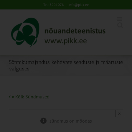
Skip
Tel: 5201078
|
info@pikk.ee
to
content
Sõnnikumajandus kehtivate seaduste ja määruste
valguses
« Kõik Sündmused
×
sündmus on möödas