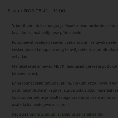
5. juuli 2023 08:45
-
15:00
5. juulil toimub Scandagra ja Maaelu Teadmuskeskuse Suur 
tava- kui ka maheviljeluse põldkatseid.
Põllupäeval osalejad saavad valida tutvumise tavakatsete 
keskenduvad talirapsile ning teraviljadele, kus põhifooku
eelviljad.
Mahekatsetel annavad METKi teadlased ülevaate põllukultu
lähenemistest.
Enne lõunat saab tutvuda Jatiina, Forklift, Tatoli, Wihuri Agr
põllumajandustehnikaga ja jälgida oskuslikku mineraalväeti
koostööpartnetite ja teadlastega saab juttu vesta mõnusa
osaleda ka heategevusoksjonil.
Registreerimine 3. juulini
avaneb uues vahekaardis