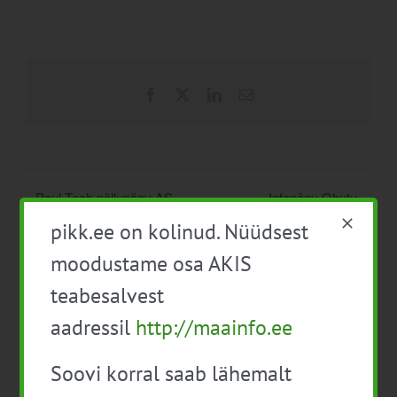
Facebook
X
LinkedIn
Email
Paul-Tech põllupäev AS
Infopäev Ohutu
Vändra põllul
töökeskkond (toimub
pikk.ee on kolinud. Nüüdsest
Zoomis)
moodustame osa AKIS
teabesalvest
aadressil
http://maainfo.ee
Soovi korral saab lähemalt