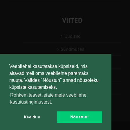
VIITED
Uudised
Sündmused
Konsulent, nõustaja
Veebilehel kasutatakse küpsiseid, mis
aitavad meil oma veebilehte paremaks
Teabesalv
muuta. Valides "Nõustun" annad nõusoleku
küpsiste kasutamiseks.
Liitu uudiskirjaga
Rohkem teavet leiate meie veebilehe
kasutustingimustest.
Keeldun
Nõustun!
Copyright
Maaelu Teadmuskeskus | All Rights Reserved