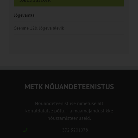
Jõgevamaa
Seemne 12b, Jõgeva alevik
METK NÕUANDETEENISTUS
Nõuandeteenistuse nimetuse alt
korraldatalse põllu- ja maamajanduslikke
nõustamisteenuseid.
+372 5201078