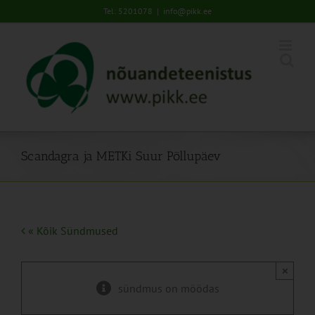
Skip
Tel: 5201078
|
info@pikk.ee
to
content
Scandagra ja METKi Suur Põllupäev
« Kõik Sündmused
×
sündmus on möödas