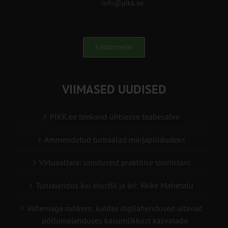
info@pikk.ee
Kirjuta meile!
VIIMASED UUDISED
PIKK.ee teekond ühtsesse teabesalve
Ammendatud turbaalad marjapõldudeks
Virtuaaltara: unistusest praktilise tööriistani
Turuaiandus kui elustiil ja äri: Väike Mahetalu
Vähemaga rohkem: kuidas digilahendused aitavad
põllumajanduses kasumlikkust kasvatada