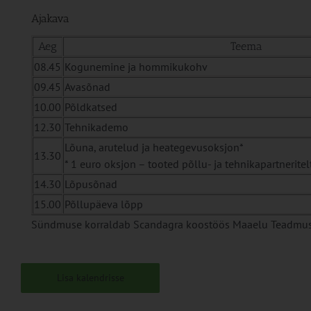
Ajakava
Aeg
Teema
08.45
Kogunemine ja hommikukohv
09.45
Avasõnad
10.00
Põldkatsed
12.30
Tehnikademo
Lõuna, arutelud ja heategevusoksjon*
13.30
* 1 euro oksjon – tooted põllu- ja tehnikapartnerite
14.30
Lõpusõnad
15.00
Põllupäeva lõpp
Sündmuse korraldab Scandagra koostöös Maaelu Teadmu
Lisa kalendrisse