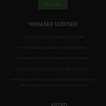
Kirjuta meile!
VIIMASED UUDISED
PIKK.ee teekond ühtsesse teabesalve
Ammendatud turbaalad marjapõldudeks
Virtuaaltara: unistusest praktilise tööriistani
Turuaiandus kui elustiil ja äri: Väike Mahetalu
Vähemaga rohkem: kuidas digilahendused aitavad
põllumajanduses kasumlikkust kasvatada
VIITED