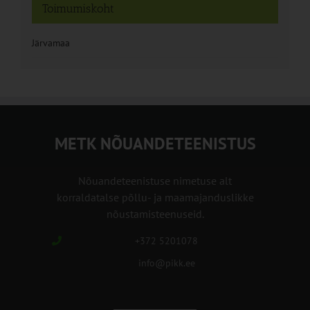
Toimumiskoht
Järvamaa
METK NÕUANDETEENISTUS
Nõuandeteenistuse nimetuse alt
korraldatalse põllu- ja maamajanduslikke
nõustamisteenuseid.
+372 5201078
info@pikk.ee