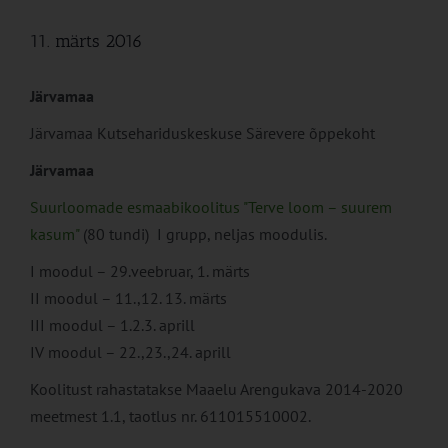
11. märts 2016
Järvamaa
Järvamaa Kutsehariduskeskuse Särevere õppekoht
Järvamaa
Suurloomade esmaabikoolitus "Terve loom – suurem
kasum"
(80 tundi) I grupp, neljas moodulis.
I moodul – 29.veebruar, 1. märts
II moodul – 11.,12. 13. märts
III moodul – 1.2.3. aprill
IV moodul – 22.,23.,24. aprill
Koolitust rahastatakse Maaelu Arengukava 2014-2020
meetmest 1.1, taotlus nr. 611015510002.