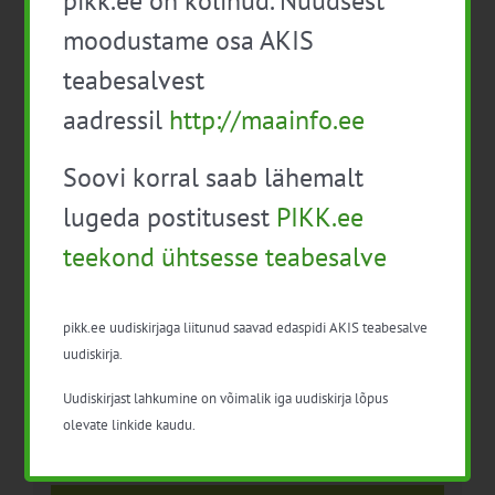
pikk.ee on kolinud. Nüüdsest
munadest ja
põllumajandusettevõtete
kodulindudest!”
arendamine“
moodustame osa AKIS
teabesalvest
aadressil
http://maainfo.ee
Soovi korral saab lähemalt
lugeda postitusest
PIKK.ee
teekond ühtsesse teabesalve
Detailid
Kuupäev:
pikk.ee uudiskirjaga liitunud saavad edaspidi AKIS teabesalve
11. märts 2016
uudiskirja.
Sündmus kategooria:
Uudiskirjast lahkumine on võimalik iga uudiskirja lõpus
Loomakasvatus
olevate linkide kaudu.