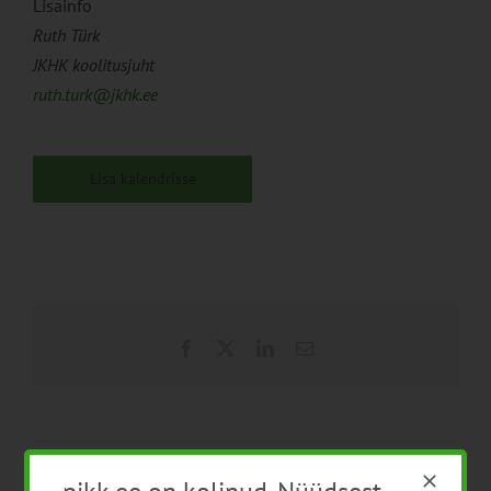
Lisainfo
Ruth Türk
JKHK koolitusjuht
ruth.turk@jkhk.ee
Lisa kalendrisse
Facebook
X
LinkedIn
Email
Teemapäev “Kõik
Infopäev „Väikeste