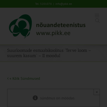
Skip
Tel: 5201078
|
info@pikk.ee
to
content
Suurloomade esmaabikoolitus “Terve loom –
suurem kasum” – II moodul
« Kõik Sündmused
×
sündmus on möödas