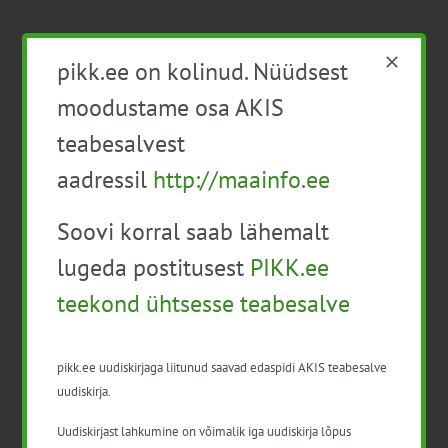
pikk.ee on kolinud. Nüüdsest
moodustame osa AKIS
teabesalvest
Detailid
aadressil
http://maainfo.ee
Kuupäev:
8. okt. 2024
Soovi korral saab lähemalt
lugeda postitusest
PIKK.ee
Aeg:
08:00 - 17:00
teekond ühtsesse teabesalve
Hind:
TASUTA
pikk.ee uudiskirjaga liitunud saavad edaspidi AKIS teabesalve
Sündmus kategooria:
uudiskirja.
Loomakasvatus
Uudiskirjast lahkumine on võimalik iga uudiskirja lõpus