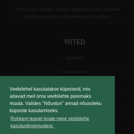
Vähemaga rohkem: kuidas digilahendused aitavad
põllumajanduses kasumlikkust kasvatada
VIITED
Uudised
Sündmused
Konsulent, nõustaja
Veebilehel kasutatakse küpsiseid, mis
aitavad meil oma veebilehte paremaks
Teabesalv
muuta. Valides "Nõustun" annad nõusoleku
küpsiste kasutamiseks.
Liitu uudiskirjaga
Rohkem teavet leiate meie veebilehe
kasutustingimustest.