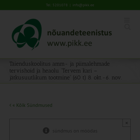
Skip
Tel: 5201078
|
info@pikk.ee
to
content
Täienduskoolitus amm- ja piimalehmade
tervishoid ja heaolu “Tervem kari –
jätkusuutlikum tootmine” (60 t) 8. okt.-6. nov.
« Kõik Sündmused
×
sündmus on möödas