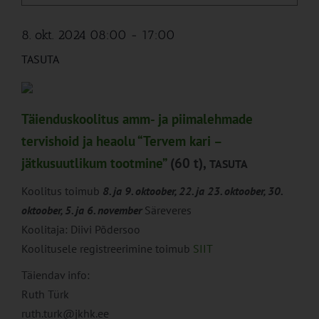
8. okt. 2024 08:00
-
17:00
TASUTA
Täienduskoolitus amm- ja piimalehmade
tervishoid ja heaolu “Tervem kari –
jätkusuutlikum tootmine”
(60 t),
TASUTA
Koolitus toimub
8. ja 9. oktoober, 22. ja 23. oktoober, 30.
oktoober, 5. ja 6. november
Säreveres
Koolitaja: Diivi Põdersoo
Koolitusele registreerimine toimub
SIIT
Täiendav info:
Ruth Türk
ruth.turk@jkhk.ee