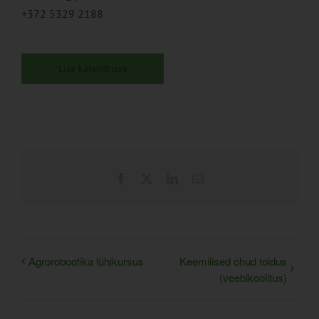
+372 5329 2188
Lisa kalendrisse
Facebook
X
LinkedIn
Email
Agrorobootika lühikursus
Keemilised ohud toidus
(veebikoolitus)