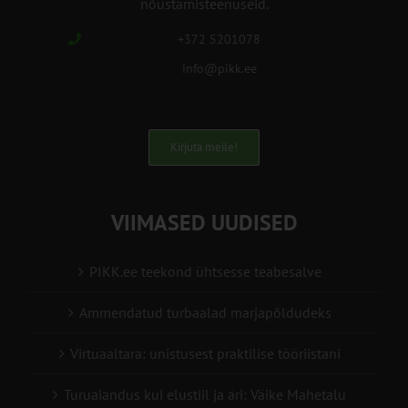
nõustamisteenuseid.
+372 5201078
info@pikk.ee
Kirjuta meile!
VIIMASED UUDISED
PIKK.ee teekond ühtsesse teabesalve
Ammendatud turbaalad marjapõldudeks
Virtuaaltara: unistusest praktilise tööriistani
Turuaiandus kui elustiil ja äri: Väike Mahetalu