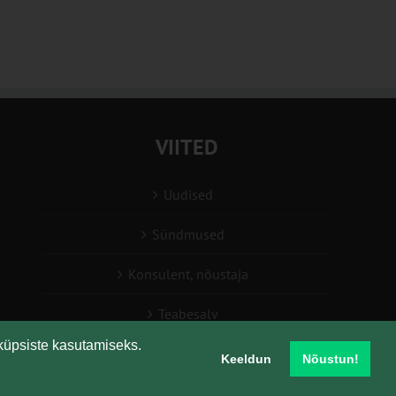
VIITED
Uudised
Sündmused
Konsulent, nõustaja
Teabesalv
küpsiste kasutamiseks.
Liitu uudiskirjaga
Keeldun
Nõustun!