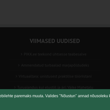
VIIMASED UUDISED
PIKK.ee teekond ühtsesse teabesalve
Ammendatud turbaalad marjapõldudeks
Virtuaaltara: unistusest praktilise tööriistani
Turuaiandus kui elustiil ja äri: Väike Mahetalu
eebilehte paremaks muuta. Valides "Nõustun" annad nõusoleku 
Vähemaga rohkem: kuidas digilahendused aitavad
põllumajanduses kasumlikkust kasvatada