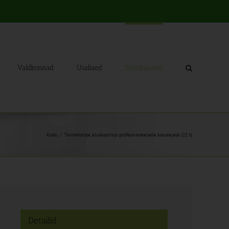
Valdkonnad
Uudised
Sündmused
Kodu
Taimekaitse aluskoolitus professionaalsele kasutajale (22 t)
Detailid