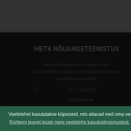
METK NÕUANDETEENISTUS
Nõuandeteenistuse nimetuse alt
korraldatalse põllu- ja maamajanduslikke
nõustamisteenuseid.
+372 5201078
info@pikk.ee
Veebilehel kasutatakse küpsiseid, mis aitavad meil oma v
Rohkem teavet leiate meie veebilehe kasutustingimustest.
Kirjuta meile!