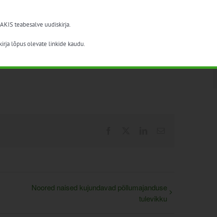
 AKIS teabesalve uudiskirja.
irja lõpus olevate linkide kaudu.
Facebook
X
LinkedIn
Email
Noored naised kujundavad põllumajanduse
tulevikku