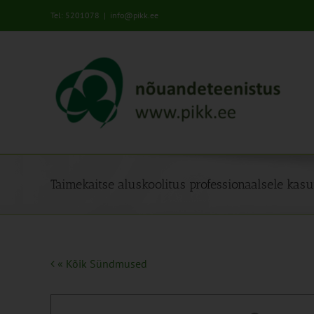
Skip
Tel: 5201078
|
info@pikk.ee
to
content
Taimekaitse aluskoolitus professionaalsele kasut
« Kõik Sündmused