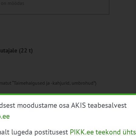
 on möödas
utajale (22 t)
amatut “Taimehaigused ja -kahjurid, umbrohud”)
üdsest moodustame osa AKIS teabesalvest
o.ee
alt lugeda postitusest
PIKK.ee teekond ühts