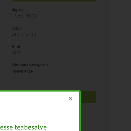
Algus:
12. mai 09:00
Lõpp:
14. mai 17:30
Hind:
200€
Sündmus kategooria:
Taimekaitse
Toimumiskoht
Järvamaa
esse teabesalve