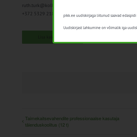
ruth.turk@kolledz.ee
+372 5329 2188
pikk.ee uudiskirjaga liitunud saavad edaspidi
Uudiskirjast lahkumine on võimalik iga uudisk
Lisa kalendrisse
Taimekaitsevahendite professionaalse kasutaja
täienduskoolitus (12 t)