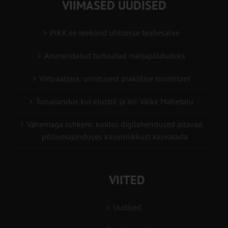
VIIMASED UUDISED
PIKK.ee teekond ühtsesse teabesalve
Ammendatud turbaalad marjapõldudeks
Virtuaaltara: unistusest praktilise tööriistani
Turuaiandus kui elustiil ja äri: Väike Mahetalu
Vähemaga rohkem: kuidas digilahendused aitavad
põllumajanduses kasumlikkust kasvatada
VIITED
Uudised