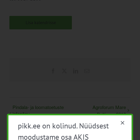
Lisa kalendrisse
Facebook
X
LinkedIn
Email
Pindala- ja loomatoetuste
Agroforum Mare
infopäev
Balticum 2018
põllumajandustootjatele
pikk.ee on kolinud. Nüüdsest
moodustame osa AKIS