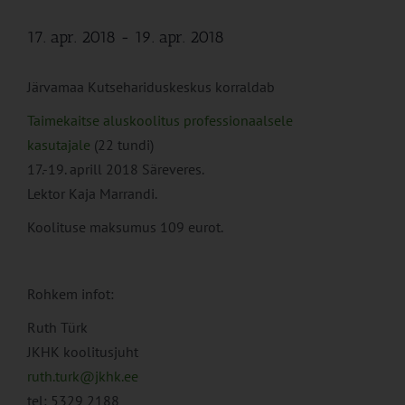
17. apr. 2018
-
19. apr. 2018
Järvamaa Kutsehariduskeskus korraldab
Taimekaitse aluskoolitus professionaalsele
kasutajale
(22 tundi)
17.-19. aprill 2018 Säreveres.
Lektor Kaja Marrandi.
Koolituse maksumus 109 eurot.
Rohkem infot:
Ruth Türk
JKHK koolitusjuht
ruth.turk@jkhk.ee
tel: 5329 2188