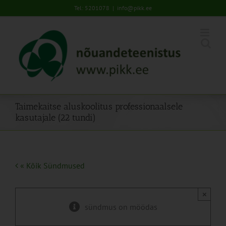
Skip
Tel: 5201078
|
info@pikk.ee
to
content
Taimekaitse aluskoolitus professionaalsele
kasutajale (22 tundi)
« Kõik Sündmused
×
sündmus on möödas