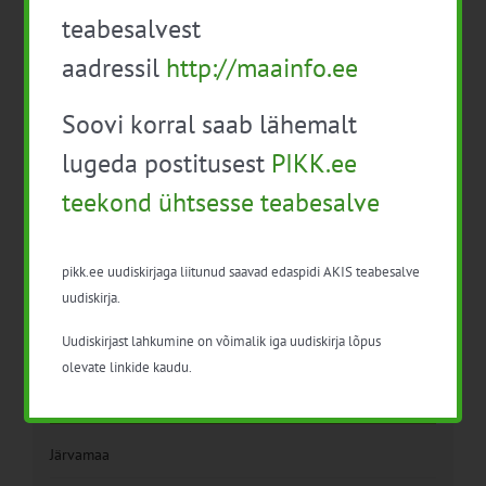
teabesalvest
aadressil
http://maainfo.ee
Soovi korral saab lähemalt
lugeda postitusest
PIKK.ee
Detailid
teekond ühtsesse teabesalve
Algus:
17. apr. 2018
pikk.ee uudiskirjaga liitunud saavad edaspidi AKIS teabesalve
Lõpp:
uudiskirja.
19. apr. 2018
Uudiskirjast lahkumine on võimalik iga uudiskirja lõpus
olevate linkide kaudu.
Toimumiskoht
Järvamaa