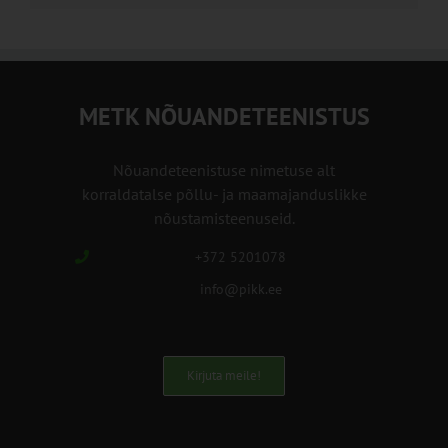
METK NÕUANDETEENISTUS
Nõuandeteenistuse nimetuse alt
korraldatalse põllu- ja maamajanduslikke
nõustamisteenuseid.
+372 5201078
info@pikk.ee
Kirjuta meile!