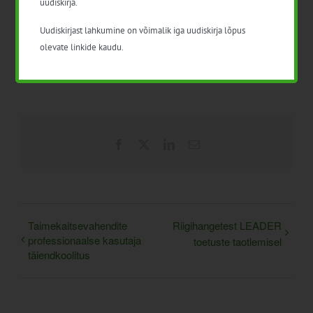
uudiskirja.
Uudiskirjast lahkumine on võimalik iga uudiskirja lõpus
Lisa kalendrisse
olevate linkide kaudu.
Facebook
X
LinkedIn
Email
Taimekaitsevahendite
Riigihangetest LEADER
professionaalse kasutaja
toetuste taotlemisel
täiendkoolitus