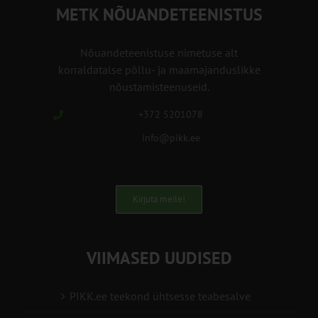
METK NÕUANDETEENISTUS
Nõuandeteenistuse nimetuse alt
korraldatalse põllu- ja maamajanduslikke
nõustamisteenuseid.
+372 5201078
info@pikk.ee
Kirjuta meile!
VIIMASED UUDISED
PIKK.ee teekond ühtsesse teabesalve