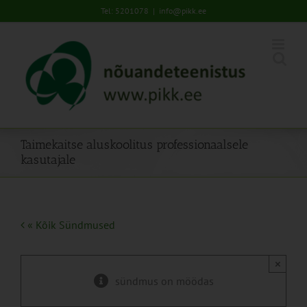
Skip
Tel: 5201078
|
info@pikk.ee
to
content
Taimekaitse aluskoolitus professionaalsele
kasutajale
« Kõik Sündmused
×
sündmus on möödas