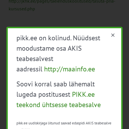
http://jkhk.ee/pages/taeienduskoolitused/tasuta-pria-
kursused.php
Ruth Türk
pikk.ee on kolinud. Nüüdsest
JKHK koolitusjuht
ruth.turk@jkhk.ee
moodustame osa AKIS
5329 2188
teabesalvest
aadressil
http://maainfo.ee
Koolitused toimuvad “Teadmussiirde pikaajaline
Soovi korral saab lähemalt
programm taimekasvatuse tegevusvaldkonnas” raames,
toetab Euroopa Liit.
lugeda postitusest
PIKK.ee
teekond ühtsesse teabesalve
pikk.ee uudiskirjaga liitunud saavad edaspidi AKIS teabesalve