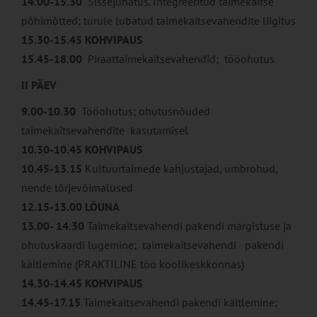
14.00-15.30
Sissejuhatus. Integreeritud taimekaitse
põhimõtted; turule lubatud taimekaitsevahendite liigitus
15.30-15.45
KOHVIPAUS
15.45-18.00
Piraattaimekaitsevahendid; tööohutus
II PÄEV
9.00-10.30
Tööohutus; ohutusnõuded
taimekaitsevahendite kasutamisel
10.30-10.45
KOHVIPAUS
10.45-13.15
Kultuurtaimede kahjustajad, umbrohud,
nende tõrjevõimalused
12.15-13.00 LÕUNA
13.00- 14.30
Taimekaitsevahendi pakendi märgistuse ja
ohutuskaardi lugemine; taimekaitsevahendi pakendi
käitlemine (PRAKTILINE töö koolikeskkonnas)
14.30-14.45
KOHVIPAUS
14.45-17.15
Taimekaitsevahendi pakendi käitlemine;