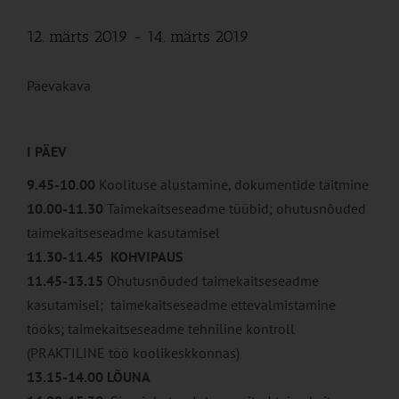
12. märts 2019
-
14. märts 2019
Päevakava
I PÄEV
9.45-10.00
Koolituse alustamine, dokumentide täitmine
10.00-11.30
Taimekaitseseadme tüübid; ohutusnõuded
taimekaitseseadme kasutamisel
11.30-11.45
KOHVIPAUS
11.45-13.15
Ohutusnõuded taimekaitseseadme
kasutamisel; taimekaitseseadme ettevalmistamine
tööks; taimekaitseseadme tehniline kontroll
(PRAKTILINE töö koolikeskkonnas)
13.15-14.00
LÕUNA