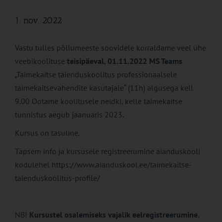
1. nov. 2022
Vastu tulles põllumeeste soovidele korraldame veel ühe
veebikoolituse
teisipäeval, 01.11.2022
MS Teams
„Taimekaitse täienduskoolitus professionaalsele
taimekaitsevahendite kasutajale“ (11h) algusega kell
9.00 Ootame koolitusele neidki, kelle taimekaitse
tunnistus aegub jaanuaris 2023.
Kursus on tasuline.
Täpsem info ja kursusele registreerumine aianduskooli
kodulehel https://www.aianduskool.ee/taimekaitse-
taienduskoolitus-profile/
NB!
Kursustel osalemiseks vajalik eelregistreerumine
,