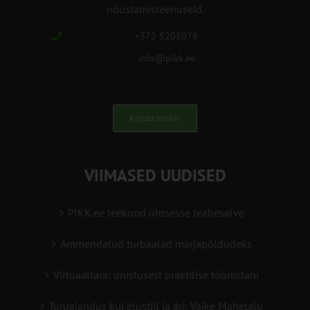
nõustamisteenuseid.
+372 5201078
info@pikk.ee
Kirjuta meile!
VIIMASED UUDISED
PIKK.ee teekond ühtsesse teabesalve
Ammendatud turbaalad marjapõldudeks
Virtuaaltara: unistusest praktilise tööriistani
Turuaiandus kui elustiil ja äri: Väike Mahetalu