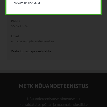
olevate linkide kaudu.
Räpina Aianduskool
Phone
56 671 936
Email
elina.oeselg@aianduskool.ee
Vaata Korraldaja veebilehte
METK NÕUANDETEENISTUS
Nõuandeteenistuse nimetuse alt
korraldatalse põllu- ja maamajanduslikke