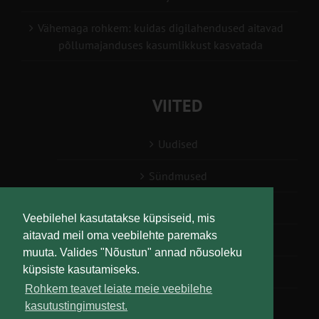
Vähemaga rohkem: kuidas digilahendused aitavad
põllumajanduses kasumlikkust kasvatada
VIITED
Uudised
Sündmused
Konsulent, nõustaja
Veebilehel kasutatakse küpsiseid, mis
aitavad meil oma veebilehte paremaks
Teabesalv
muuta. Valides "Nõustun" annad nõusoleku
küpsiste kasutamiseks.
Liitu uudiskirjaga
Rohkem teavet leiate meie veebilehe
kasutustingimustest.