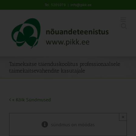
Skip
Tel: 5201078
|
info@pikk.ee
to
content
Taimekaitse täienduskoolitus professionaalsele
taimekaitsevahendite kasutajale
« Kõik Sündmused
×
sündmus on möödas