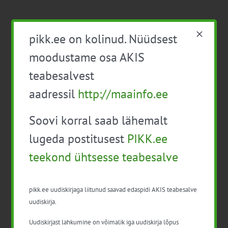
pikk.ee on kolinud. Nüüdsest
moodustame osa AKIS
teabesalvest
aadressil
http://maainfo.ee
Detailid
Soovi korral saab lähemalt
lugeda postitusest
PIKK.ee
Kuupäev:
1. nov. 2022
teekond ühtsesse teabesalve
Sündmus kategooria:
Taimekaitse
pikk.ee uudiskirjaga liitunud saavad edaspidi AKIS teabesalve
uudiskirja.
Uudiskirjast lahkumine on võimalik iga uudiskirja lõpus
Korraldaja