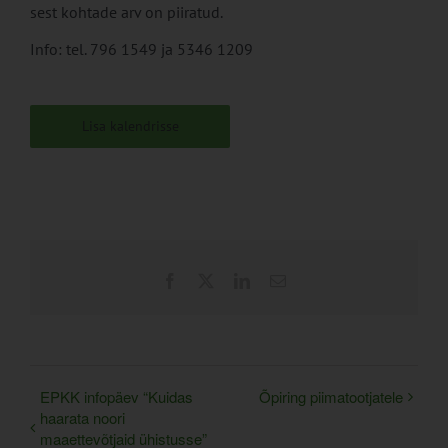
sest kohtade arv on piiratud.
Info: tel. 796 1549 ja 5346 1209
Lisa kalendrisse
Facebook
X
LinkedIn
Email
EPKK infopäev “Kuidas
Õpiring piimatootjatele
haarata noori
maaettevõtjaid ühistusse”