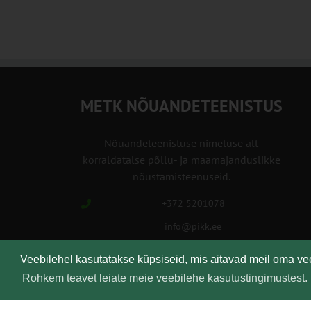
METK NÕUANDETEENISTUS
Nõuandeteenistuse nimetuse alt
korraldatalse põllu- ja maamajanduslikke
nõustamisteenuseid.
+372 5201078
info@pikk.ee
Veebilehel kasutatakse küpsiseid, mis aitavad meil oma v
Rohkem teavet leiate meie veebilehe kasutustingimustest.
Kirjuta meile!