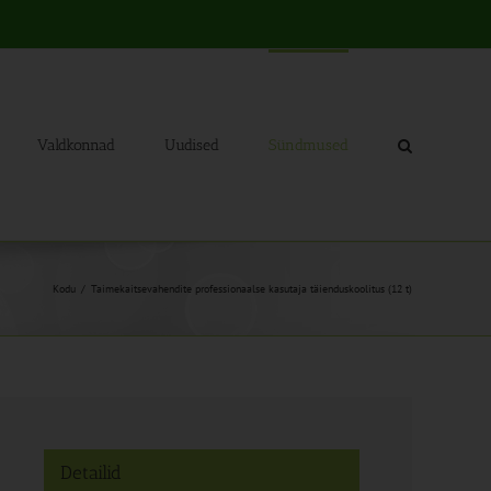
Valdkonnad
Uudised
Sündmused
Kodu
Taimekaitsevahendite professionaalse kasutaja täienduskoolitus (12 t)
Detailid