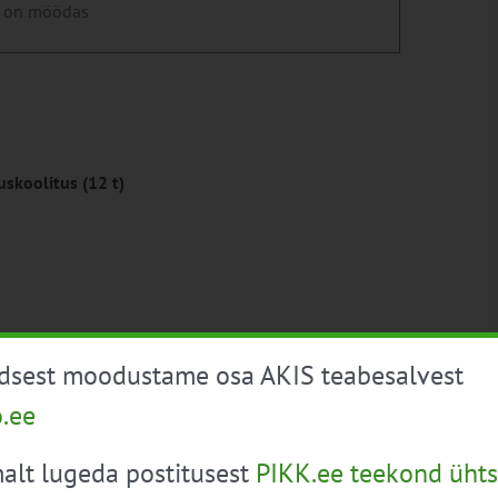
 on möödas
skoolitus (12 t)
e pikendamiseks!
üdsest moodustame osa AKIS teabesalvest
o.ee
alt lugeda postitusest
PIKK.ee teekond ühts