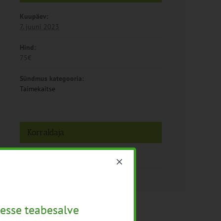
Kuupäev:
7. juuni 2023
Hind:
75€
Sündmus kategooria:
Taimekaitse
Korraldaja
Järvamaa Kutsehariduskeskus
esse teabesalve