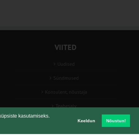
VIITED
Uudised
Sündmused
Konsulent, nõustaja
Teabesalv
küpsiste kasutamiseks.
Liitu uudiskirjaga
Keeldun
Nõustun!