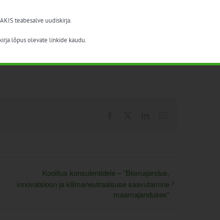
 AKIS teabesalve uudiskirja.
irja lõpus olevate linkide kaudu.
Facebook
X
LinkedIn
Email
Koolitus konsulentidele – “Biomajandus,
innovatsioon ja kliimaneutraalsuse saavutamine
maamajanduses”