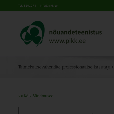
Skip
Tel: 5201078
|
info@pikk.ee
to
content
Taimekaitsevahendite professionaalse kasutaja t
« Kõik Sündmused