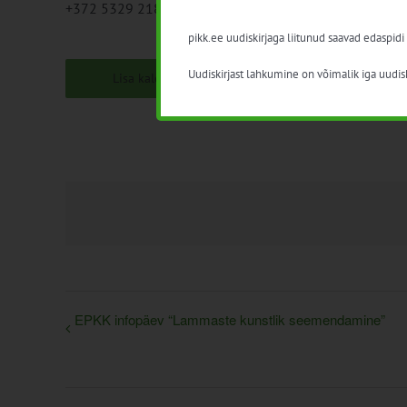
+372 5329 2188
pikk.ee uudiskirjaga liitunud saavad edaspidi
Uudiskirjast lahkumine on võimalik iga uudisk
Lisa kalendrisse
EPKK infopäev “Lammaste kunstlik seemendamine”