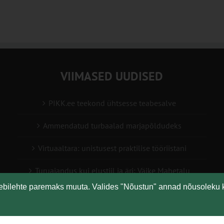
VIIMASED UUDISED
PIKK.ee teekond ühtsesse teabesalve
Ammendatud turbaalad marjapõldudeks
Virtuaaltara: unistusest praktilise tööriistani
Turuaiandus kui elustiil ja äri: Väike Mahetalu
eebilehte paremaks muuta. Valides "Nõustun" annad nõusoleku 
Vähemaga rohkem: kuidas digilahendused aitavad
põllumajanduses kasumlikkust kasvatada