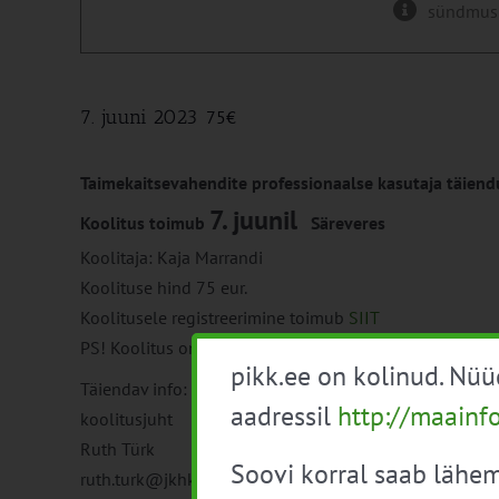
sündmus
7. juuni 2023
75€
Taimekaitsevahendite professionaalse kasutaja täiendu
7. juunil
Koolitus toimub
Säreveres
Koolitaja: Kaja Marrandi
Koolituse hind 75 eur.
Koolitusele registreerimine toimub
SIIT
PS! Koolitus on mõeldud kehtiva taimekaitsetunnistus
pikk.ee on kolinud. Nü
Täiendav info:
aadressil
http://maainf
koolitusjuht
Ruth Türk
Soovi korral saab lähem
ruth.turk@jkhk.ee