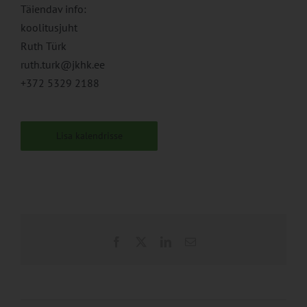
Täiendav info:
koolitusjuht
Ruth Türk
ruth.turk@jkhk.ee
+372 5329 2188
Lisa kalendrisse
Facebook
X
LinkedIn
Email