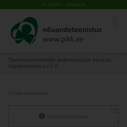
Skip
Tel: 5201078
|
info@pikk.ee
to
content
Taimekaitsevahendite professionaalse kasutaja
täienduskoolitus (12 t)
« Kõik Sündmused
×
sündmus on möödas