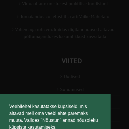
Virtuaaltara: unistusest praktilise tööriistani
Turuaiandus kui elustiil ja äri: Väike Mahetalu
Vähemaga rohkem: kuidas digilahendused aitavad
põllumajanduses kasumlikkust kasvatada
VIITED
Uudised
Sündmused
Konsulent, nõustaja
Veebilehel kasutatakse küpsiseid, mis
aitavad meil oma veebilehte paremaks
Teabesalv
muuta. Valides "Nõustun" annad nõusoleku
küpsiste kasutamiseks.
Liitu uudiskirjaga