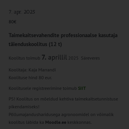
7. apr. 2025
80€
Taimekaitsevahendite professionaalse kasutaja
täienduskoolitus (12 t)
7.
aprillil
Koolitus toimub
2025 Säreveres
Koolitaja: Kaja Marrandi
Koolituse hind 80 eur.
Koolitusele registreerimine toimub
SIIT
PS! Koolitus on mõeldud kehtiva taimekaitsetunnistuse
pikendamiseks!
Põllumajandusharidusega agronoomidel on võimalik
koolitus läbida ka
Moodle.ee
keskkonnas.