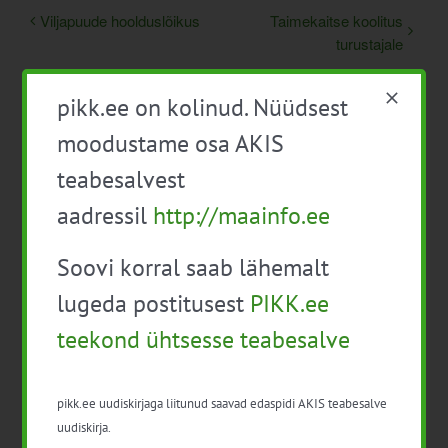
Viljapuude hoolduslõikus
Taimekaitse koolitus
turustajale
pikk.ee on kolinud. Nüüdsest
moodustame osa AKIS
teabesalvest
aadressil
http://maainfo.ee
Detailid
Soovi korral saab lähemalt
lugeda postitusest
PIKK.ee
Kuupäev:
7. apr. 2025
teekond ühtsesse teabesalve
Hind:
80€
pikk.ee uudiskirjaga liitunud saavad edaspidi AKIS teabesalve
uudiskirja.
Sündmus kategooria: