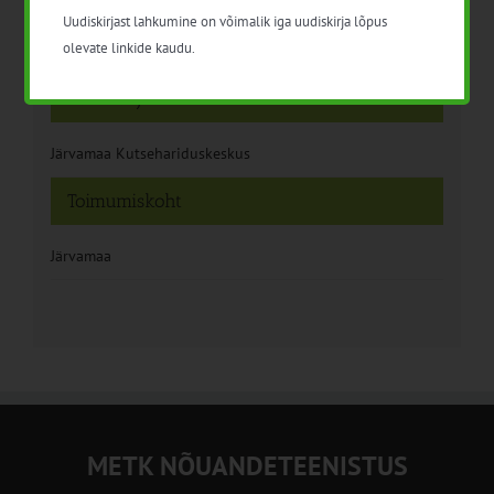
Taimekaitse
Uudiskirjast lahkumine on võimalik iga uudiskirja lõpus
olevate linkide kaudu.
Korraldaja
Järvamaa Kutsehariduskeskus
Toimumiskoht
Järvamaa
METK NÕUANDETEENISTUS