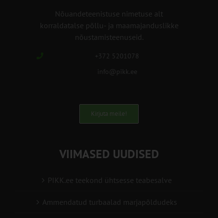
Nõuandeteenistuse nimetuse alt
korraldatalse põllu- ja maamajanduslikke
nõustamisteenuseid.
+372 5201078
info@pikk.ee
Kirjuta meile!
VIIMASED UUDISED
PIKK.ee teekond ühtsesse teabesalve
Ammendatud turbaalad marjapõldudeks