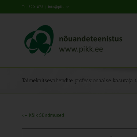
Skip
Tel: 5201078
|
info@pikk.ee
to
content
Taimekaitsevahendite professionaalse kasutaja t
« Kõik Sündmused