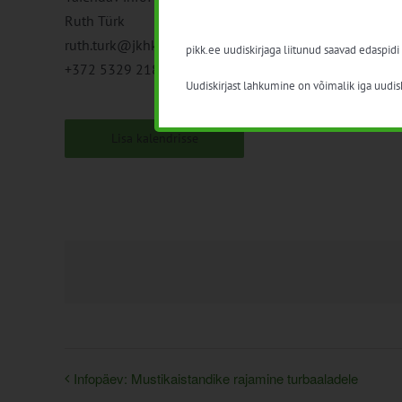
Ruth Türk
ruth.turk@jkhk.ee
pikk.ee uudiskirjaga liitunud saavad edaspidi
+372 5329 2188
Uudiskirjast lahkumine on võimalik iga uudisk
Lisa kalendrisse
Infopäev: Mustikaistandike rajamine turbaaladele