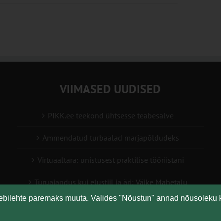
VIIMASED UUDISED
PIKK.ee teekond ühtsesse teabesalve
Ammendatud turbaalad marjapõldudeks
Virtuaaltara: unistusest praktilise tööriistani
Turuaiandus kui elustiil ja äri: Väike Mahetalu
eebilehte paremaks muuta. Valides "Nõustun" annad nõusoleku 
Vähemaga rohkem: kuidas digilahendused aitavad
põllumajanduses kasumlikkust kasvatada