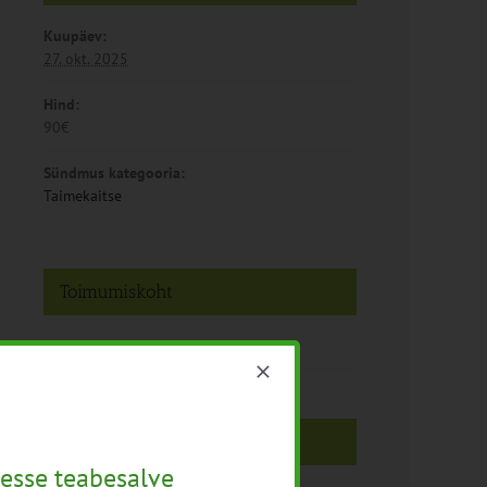
Kuupäev:
27. okt. 2025
Hind:
90€
Sündmus kategooria:
Taimekaitse
Toimumiskoht
Järvamaa
Korraldaja
esse teabesalve