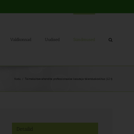
Valdkonnad
Uudised
Sündmused
Kodu
Taimekaitsevahendite professionaalse kasutaja täienduskoolitus (12 t)
Detailid