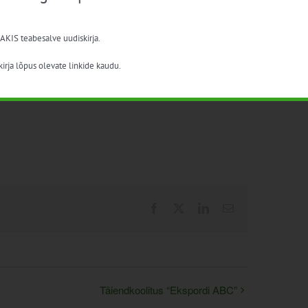
 AKIS teabesalve uudiskirja.
irja lõpus olevate linkide kaudu.
Facebook
X
LinkedIn
Email
Täiendkoolitus “Ekspordi ABC”