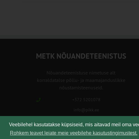
METK NÕUANDETEENISTUS
Nõuandeteenistuse nimetuse alt
korraldatalse põllu- ja maamajanduslikke
nõustamisteenuseid.
+372 5201078
info@pikk.ee
Veebilehel kasutatakse küpsiseid, mis aitavad meil oma v
Rohkem teavet leiate meie veebilehe kasutustingimustest.
Kirjuta meile!