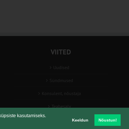
VIITED
Uudised
Sündmused
Konsulent, nõustaja
Teabesalv
küpsiste kasutamiseks.
Liitu uudiskirjaga
Keeldun
Nõustun!