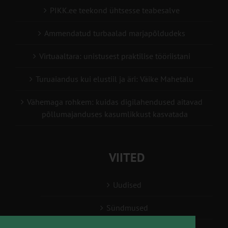
PIKK.ee teekond ühtsesse teabesalve
Ammendatud turbaalad marjapõldudeks
Virtuaaltara: unistusest praktilise tööriistani
Turuaiandus kui elustiil ja äri: Väike Mahetalu
Vähemaga rohkem: kuidas digilahendused aitavad
põllumajanduses kasumlikkust kasvatada
VIITED
Uudised
Sündmused