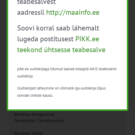
teabesalvest
aadressil
http://maainfo.ee
Soovi korral saab lähemalt
lugeda postitusest
PIKK.ee
teekond ühtsesse teabesalve
Detailid
pikk.ee uudiskirjaga liitunud saavad edaspidi AKIS teabesalve
uudiskirja.
Kuupäev:
12. mai
Uudiskirjast lahkumine on võimalik iga uudiskirja lõpus
Aeg:
olevate linkide kaudu.
14:00 - 17:00
Sündmus kategooriad:
Taimekaitse
,
Taimekasvatus
Sündmus sildid: