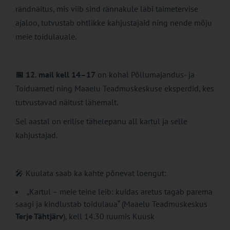
rändnäitus, mis viib sind rännakule läbi taimetervise
ajaloo, tutvustab ohtlikke kahjustajaid ning nende mõju
meie toidulauale.
📅
12. mail kell 14–17
on kohal Põllumajandus- ja
Toiduameti ning Maaelu Teadmuskeskuse eksperdid, kes
tutvustavad näitust lähemalt.
Sel aastal on erilise tähelepanu all kartul ja selle
kahjustajad.
🎤 Kuulata saab ka kahte põnevat loengut:
„Kartul – meie teine leib: kuidas aretus tagab parema
saagi ja kindlustab toidulaua“ (Maaelu Teadmuskeskus
Terje Tähtjärv
), kell 14.30 ruumis Kuusk