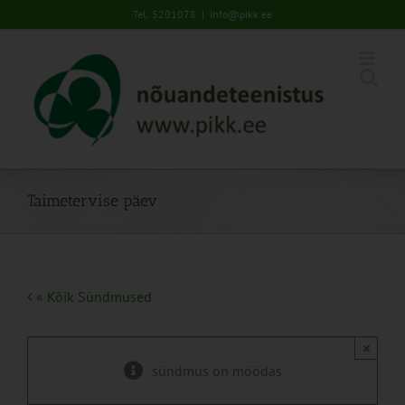
Skip
Tel: 5201078
|
info@pikk.ee
to
content
Taimetervise päev
« Kõik Sündmused
×
sündmus on möödas