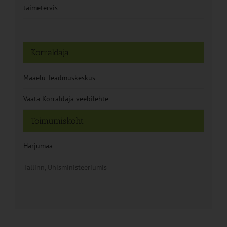
taimetervis
Korraldaja
Maaelu Teadmuskeskus
Vaata Korraldaja veebilehte
Toimumiskoht
Harjumaa
Tallinn, Ühisministeeriumis