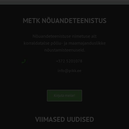
METK NÕUANDETEENISTUS
Nõuandeteenistuse nimetuse alt
korraldatalse põllu- ja maamajanduslikke
nõustamisteenuseid.
+372 5201078
info@pikk.ee
Kirjuta meile!
VIIMASED UUDISED