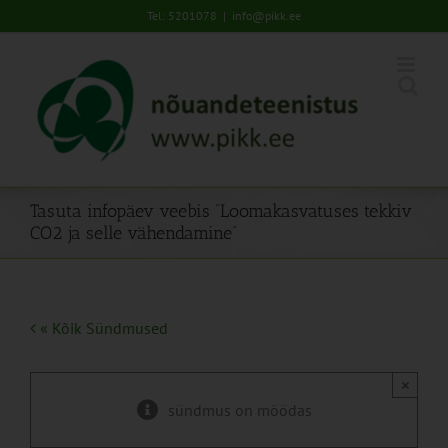
Skip
Tel: 5201078
|
info@pikk.ee
to
content
Tasuta infopäev veebis “Loomakasvatuses tekkiv
CO2 ja selle vähendamine”
« Kõik Sündmused
×
sündmus on möödas