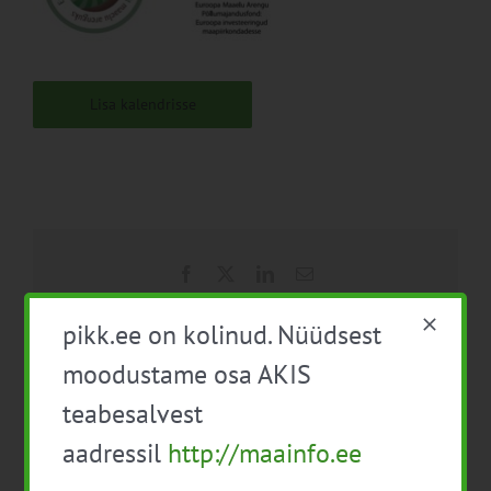
Lisa kalendrisse
Facebook
X
LinkedIn
Email
pikk.ee on kolinud. Nüüdsest
moodustame osa AKIS
Infopäev “Meede 8 –
EPKK ja Eesti
teabesalvest
Metsaala arengu ja
Tõuloomakasvatajate
metsade elujõulisuse
aadressil
http://maainfo.ee
Ühistu infopäev
parandamise
„Põllumajandusloomade