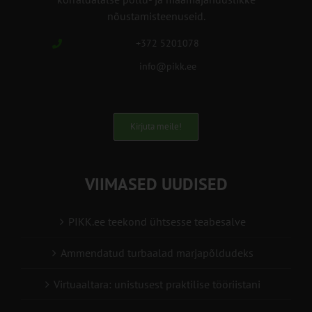
nõustamisteenuseid.
+372 5201078
info@pikk.ee
Kirjuta meile!
VIIMASED UUDISED
PIKK.ee teekond ühtsesse teabesalve
Ammendatud turbaalad marjapõldudeks
Virtuaaltara: unistusest praktilise tööriistani