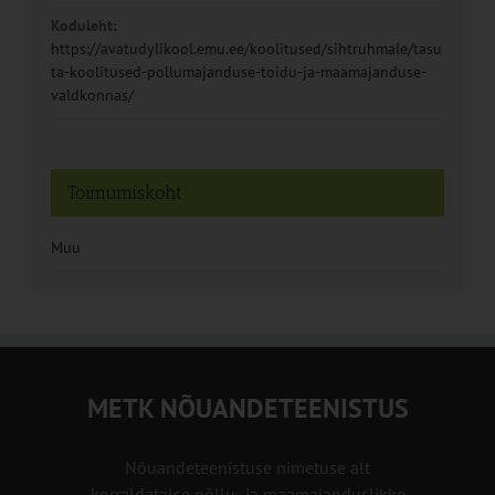
Koduleht:
https://avatudylikool.emu.ee/koolitused/sihtruhmale/tasu
ta-koolitused-pollumajanduse-toidu-ja-maamajanduse-
valdkonnas/
Toimumiskoht
Muu
METK NÕUANDETEENISTUS
Nõuandeteenistuse nimetuse alt
korraldatalse põllu- ja maamajanduslikke