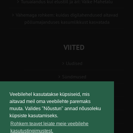
Turuaiandus kui elustiil ja äri: Väike Mahetalu
Vähemaga rohkem: kuidas digilahendused aitavad
põllumajanduses kasumlikkust kasvatada
VIITED
Uudised
Sündmused
Konsulent, nõustaja
Veebilehel kasutatakse küpsiseid, mis
aitavad meil oma veebilehte paremaks
Teabesalv
muuta. Valides "Nõustun" annad nõusoleku
küpsiste kasutamiseks.
Liitu uudiskirjaga
Rohkem teavet leiate meie veebilehe
kasutustingimustest.