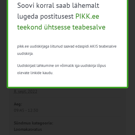
investeeringutoetus”
aretus –
Soovi korral saab lähemalt
piimaveisekasvatus“
lugeda postitusest
PIKK.ee
teekond ühtsesse teabesalve
pikk.ee uudiskirjaga liitunud saavad edaspidi AKIS teabesalve
uudiskirja.
Uudiskirjast lahkumine on võimalik iga uudiskirja lõpus
Detailid
olevate linkide kaudu.
Kuupäev:
8. sept. 2022
Aeg:
09:45 - 12:30
Sündmus kategooria:
Loomakasvatus