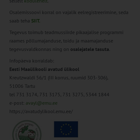
sellelt
kodulehelt
.
Osalemissoovi korral on vajalik eelregistreerimine, seda
saab teha
SIIT.
Tegevus toimub teadmussiirde pikaajalise programmi
raames põllumajanduse, toidu ja maamajanduse
tegevusvaldkonnas ning on
osalejatele tasuta
.
Infopäeva korraldab:
Eesti Maaülikooli avatud ülikool​
Kreutzwaldi 56/1 (III korrus, ruumid 303-306),
51006 Tartu
tel 731 3174, 731 3175, 731 3275, 5344 1844
e-post:
avayl@emu.ee
https://avatudylikool.emu.ee/