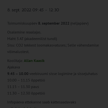
8. sept. 2022 09:45
-
12:30
Toimumiskuupäev
8. september 2022
(neljapäev)
Osalemine reaalajas.
Maht 3 AT (akadeemilist tundi)
Sisu: CO2 tekkest loomakasvatuses; Selle vähendamise
võimalustest.
Koolitaja:
Allan Kaasik
Ajakava
9.45 – 10.00
veebiruumi sisse logimine ja sissejuhatus
10.00 – 11.15 õppetöö
11.15 – 11.30 paus
11.30 – 12.30 õppetöö
Infopäeva ettekanne saab kättesaadavaks