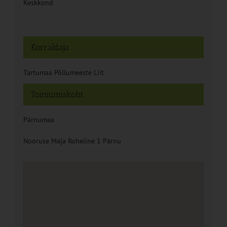
Keskkond
Korraldaja
Tartumaa Põllumeeste Liit
Toimumiskoht
Pärnumaa
Nooruse Maja Roheline 1 Pärnu