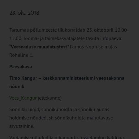
23. okt. 2018
Tartumaa põllumeeste liit korraldab 23. oktoobril 10.00-
15.00, looma- ja taimekasvatajatele tasuta infopäeva
“
Veeseaduse muudatustest
” Pärnus Nooruse majas
Roheline 1.
Päevakava
Timo Kangur – keskkonnaministeeriumi veeosakonna
nõunik
Vees_Kangur
(ettekanne)
Sõnniku liigid, sõnnikuhoidla ja sõnniku aunas
hoidmise nõuded, sh sõnnikuhoidla mahutavuse
arvutamine.
Väetamise nõuded ja piirangud, sh väetamine kaldega,