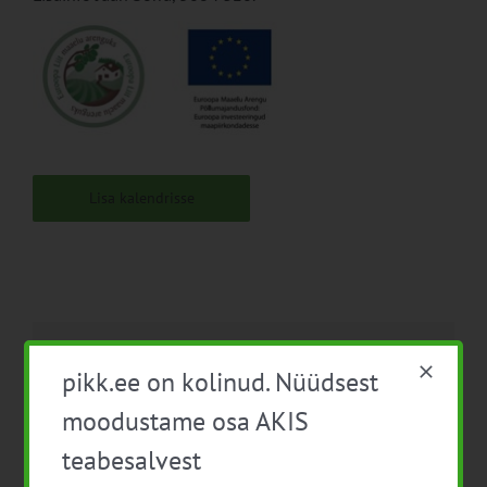
Lisa kalendrisse
Facebook
X
LinkedIn
Email
pikk.ee on kolinud. Nüüdsest
moodustame osa AKIS
teabesalvest