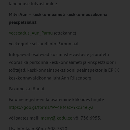
lahenduse tutvustamine.
Milvi Aun – keskkonnaameti keskkonnaosakonna
peaspetsialist
Veeseadus_Aun_Parnu
(ettekanne)
Veekogude seisundiinfo Pärnumaal.
Infopäeval osalevad küsimuste-vastuste ja arutelu
voorus ka piirkonna keskkonnaameti ja -inspektsiooni
töötajad, keskkonnainspektsiooni peainspektor ja EPKK
keskkonnavaldkonna juht Ann Riisenberg.
Pakume ka lõunat.
Palume registreerida osalemine klikkides lingile
https://goo.gl/forms/Wv4RMazvYxc34ely2
või saates meili
merry@kodu.ee
või 736 6955.
Lisainfo Jaan Sõrra, 508 7320.