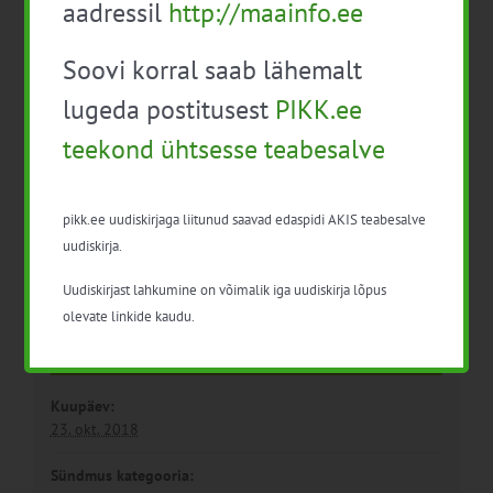
Mustikakasvatuse
Tasuta ühistegevuse
aadressil
http://maainfo.ee
esitluspäev
infopäev: “EL
põllumajanduslikud
Soovi korral saab lähemalt
tootjaorganisatsioonid ja
EL struktuurifondide
lugeda postitusest
PIKK.ee
toetuste võimalused”
teekond ühtsesse teabesalve
pikk.ee uudiskirjaga liitunud saavad edaspidi AKIS teabesalve
uudiskirja.
Uudiskirjast lahkumine on võimalik iga uudiskirja lõpus
olevate linkide kaudu.
Detailid
Kuupäev:
23. okt. 2018
Sündmus kategooria: