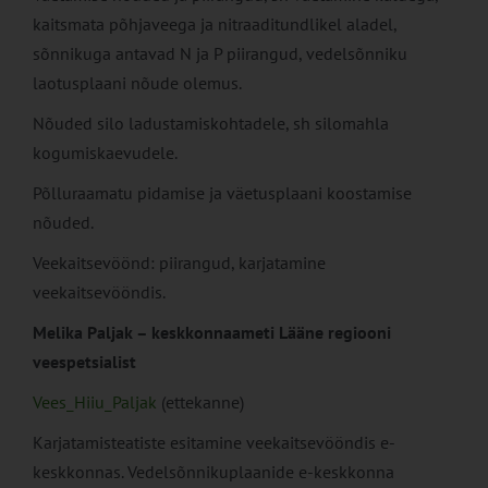
kaitsmata põhjaveega ja nitraaditundlikel aladel,
sõnnikuga antavad N ja P piirangud, vedelsõnniku
laotusplaani nõude olemus.
Nõuded silo ladustamiskohtadele, sh silomahla
kogumiskaevudele.
Põlluraamatu pidamise ja väetusplaani koostamise
nõuded.
Veekaitsevöönd: piirangud, karjatamine
veekaitsevööndis.
Melika Paljak – keskkonnaameti Lääne regiooni
veespetsialist
Vees_Hiiu_Paljak
(ettekanne)
Karjatamisteatiste esitamine veekaitsevööndis e-
keskkonnas. Vedelsõnnikuplaanide e-keskkonna