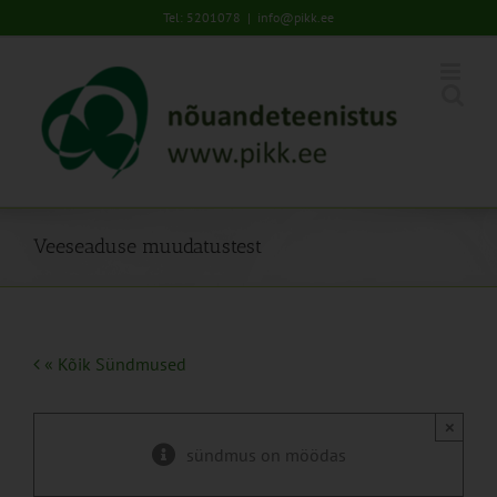
Skip
Tel: 5201078
|
info@pikk.ee
to
content
Veeseaduse muudatustest
« Kõik Sündmused
×
sündmus on möödas