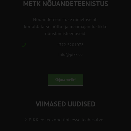
METK NÕUANDETEENISTUS
Nõuandeteenistuse nimetuse alt
korraldatalse põllu- ja maamajanduslikke
nõustamisteenuseid.
+372 5201078
info@pikk.ee
Kirjuta meile!
VIIMASED UUDISED
PIKK.ee teekond ühtsesse teabesalve