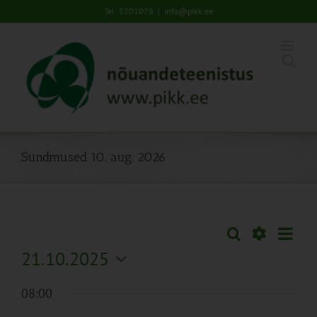
Skip
Tel: 5201078
|
info@pikk.ee
to
content
Sündmused 10. aug. 2026
Sünd
Otsi
Sündmused
Päev
Views
Näita
21.10.2025
Search
Naviga
Filtreid
Vali
and
08:00
kuupäev.
Views