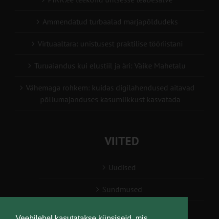
Ammendatud turbaalad marjapõldudeks
Virtuaaltara: unistusest praktilise tööriistani
Turuaiandus kui elustiil ja äri: Väike Mahetalu
Vähemaga rohkem: kuidas digilahendused aitavad
põllumajanduses kasumlikkust kasvatada
VIITED
Uudised
Sündmused
Konsulent, nõustaja
Veebilehel kasutatakse küpsiseid, mis