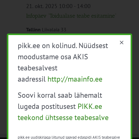
21. okt. 2025 10:00
-
14:00
Infopäev “Toidualase teabe esitamine”
Tallinn
Liivalaia 33
Tasuta
pikk.ee on kolinud. Nüüdsest
moodustame osa AKIS
teabesalvest
Eelmine päev
Järgmine päev
aadressil
http://maainfo.ee
Telli kalender
Soovi korral saab lähemalt
lugeda postitusest
PIKK.ee
teekond ühtsesse teabesalve
pikk.ee uudiskirjaga liitunud saavad edaspidi AKIS teabesalve