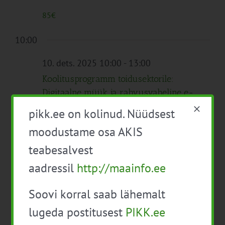
85€
10:00
10. dets. 2025 10:00
-
13:00
Koolitusprogramm toidusektorile:
Digitaalne müük ja rahvusvaheline e-
kaubandus
pikk.ee on kolinud. Nüüdsest
Veebis
moodustame osa AKIS
Tasuta
teabesalvest
aadressil
http://maainfo.ee
Eelmine päev
Järgmine päev
Soovi korral saab lähemalt
lugeda postitusest
PIKK.ee
Telli kalender