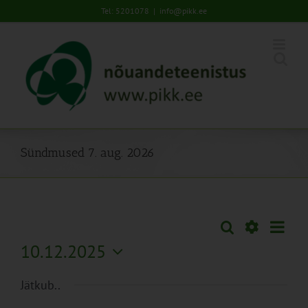
Skip
Tel: 5201078
|
info@pikk.ee
to
content
Sündmused 7. aug. 2026
Sünd
Otsi
Sündmused
Päev
Views
Näita
10.12.2025
Search
Naviga
Filtreid
Vali
and
Jätkub..
kuupäev.
Views