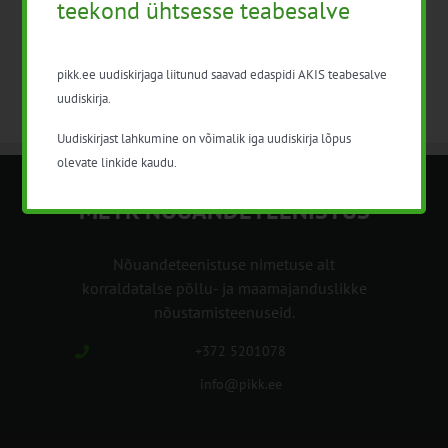
teekond ühtsesse teabesalve
pikk.ee uudiskirjaga liitunud saavad edaspidi AKIS teabesalve
uudiskirja.
Uudiskirjast lahkumine on võimalik iga uudiskirja lõpus
olevate linkide kaudu.
METK NÕUANDETEENISTUS
Nõuandeteenistuse nimetuse alt
korraldatalse põllu- ja maamajanduslikke
nõustamisteenuseid.
+372 5201078
info@pikk.ee