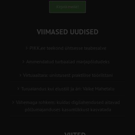
Kirjuta meile!
VIIMASED UUDISED
PIKK.ee teekond ühtsesse teabesalve
Ammendatud turbaalad marjapõldudeks
Virtuaaltara: unistusest praktilise tööriistani
Turuaiandus kui elustiil ja äri: Väike Mahetalu
Vähemaga rohkem: kuidas digilahendused aitavad
põllumajanduses kasumlikkust kasvatada