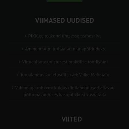
VIIMASED UUDISED
PIKK.ee teekond ühtsesse teabesalve
Ammendatud turbaalad marjapõldudeks
Virtuaaltara: unistusest praktilise tööriistani
Turuaiandus kui elustiil ja äri: Väike Mahetalu
Vähemaga rohkem: kuidas digilahendused aitavad
põllumajanduses kasumlikkust kasvatada
VIITED