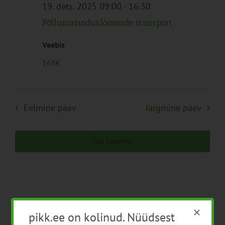
Navigation
19. dets. 2025 09:00
-
16:30
Põllumajandusloomade transport
Veebis
165€
Eelmine päev
Järgmine päev
Telli kalender
pikk.ee on kolinud. Nüüdsest