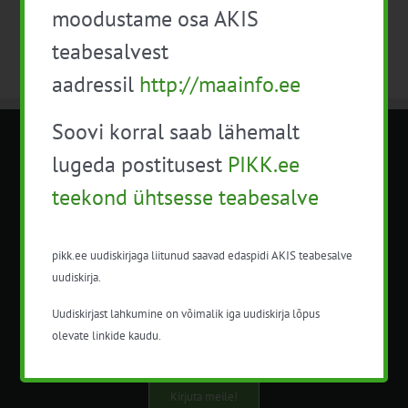
moodustame osa AKIS
teabesalvest
aadressil
http://maainfo.ee
Soovi korral saab lähemalt
METK NÕUANDETEENISTUS
lugeda postitusest
PIKK.ee
teekond ühtsesse teabesalve
Nõuandeteenistuse nimetuse alt
korraldatalse põllu- ja maamajanduslikke
nõustamisteenuseid.
pikk.ee uudiskirjaga liitunud saavad edaspidi AKIS teabesalve
uudiskirja.
+372 5201078
Uudiskirjast lahkumine on võimalik iga uudiskirja lõpus
info@pikk.ee
olevate linkide kaudu.
Kirjuta meile!