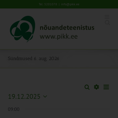
Skip
Tel: 5201078
|
info@pikk.ee
to
content
Sündmused 6. aug. 2026
Sünd
Otsi
Sündmused
Päev
Views
Näita
19.12.2025
Search
Naviga
Filtreid
Vali
and
09:00
kuupäev.
Views