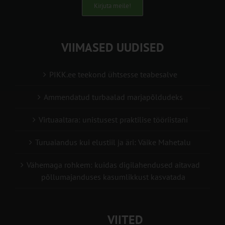
Kirjuta meile!
VIIMASED UUDISED
PIKK.ee teekond ühtsesse teabesalve
Ammendatud turbaalad marjapõldudeks
Virtuaaltara: unistusest praktilise tööriistani
Turuaiandus kui elustiil ja äri: Väike Mahetalu
Vähemaga rohkem: kuidas digilahendused aitavad
põllumajanduses kasumlikkust kasvatada
VIITED