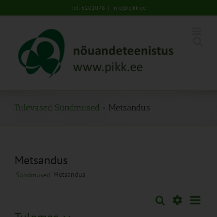
Skip
Tel: 5201078
|
info@pikk.ee
to
content
Tulevased Sündmused
› Metsandus
Metsandus
Metsandus
Sündmused
Sünd
Otsi
Sündmused
Lühiva
Views
Näita