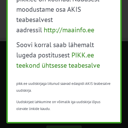
moodustame osa AKIS
teabesalvest
aadressil
http://maainfo.ee
Soovi korral saab lähemalt
lugeda postitusest
PIKK.ee
METK NÕUANDETEENISTUS
teekond ühtsesse teabesalve
Nõuandeteenistuse nimetuse alt
korraldatalse põllu- ja maamajanduslikke
pikk.ee uudiskirjaga liitunud saavad edaspidi AKIS teabesalve
nõustamisteenuseid.
uudiskirja.
+372 5201078
Uudiskirjast lahkumine on võimalik iga uudiskirja lõpus
info@pikk.ee
olevate linkide kaudu.