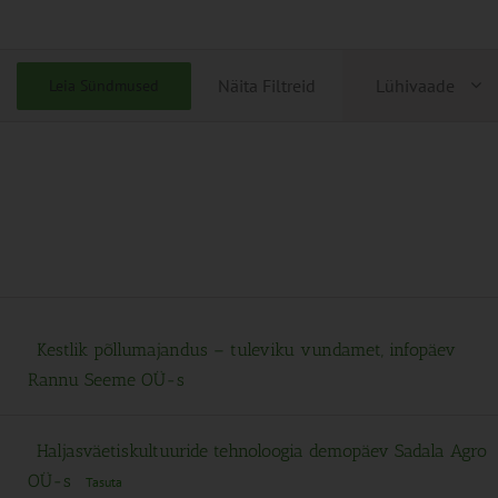
Sündmu
Näita Filtreid
Lühivaade
Leia Sündmused
Views
Navigati
Kestlik põllumajandus – tuleviku vundamet, infopäev
Rannu Seeme OÜ-s
Haljasväetiskultuuride tehnoloogia demopäev Sadala Agro
OÜ-s
Tasuta