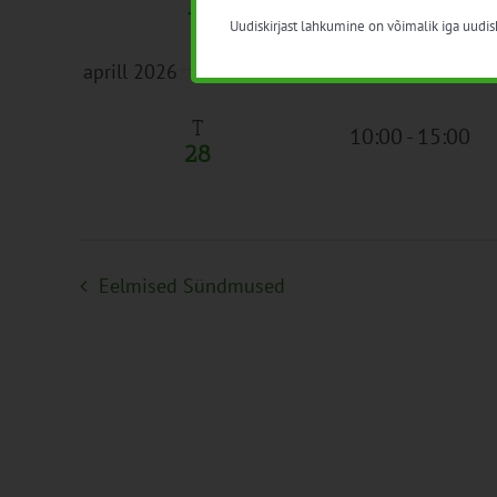
10:00
-
15:00
13
Uudiskirjast lahkumine on võimalik iga uudisk
aprill 2026
T
10:00
-
15:00
28
Eelmised
Sündmused