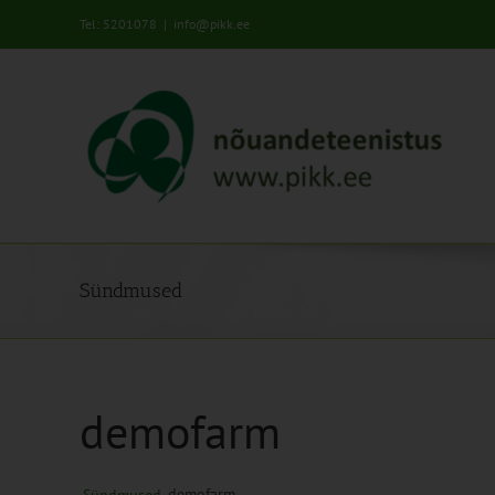
Skip
Tel: 5201078
|
info@pikk.ee
to
content
Sündmused
demofarm
demofarm