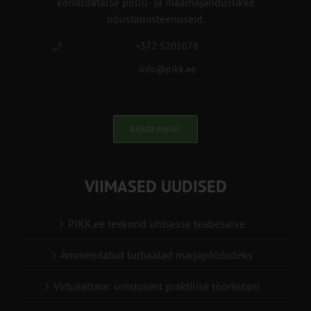
korraldatalse põllu- ja maamajanduslikke
nõustamisteenuseid.
+372 5201078
info@pikk.ee
Kirjuta meile!
VIIMASED UUDISED
PIKK.ee teekond ühtsesse teabesalve
Ammendatud turbaalad marjapõldudeks
Virtuaaltara: unistusest praktilise tööriistani