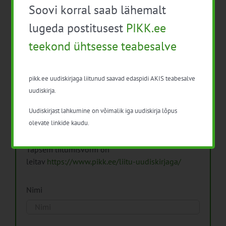
Soovi korral saab lähemalt
Arhiiv
lugeda postitusest
PIKK.ee
teekond ühtsesse teabesalve
pikk.ee uudiskirjaga liitunud saavad edaspidi AKIS teabesalve
Pikk.ee uudiskirjaga liitumine.
uudiskirja.
Uudiskirjast lahkumine on võimalik iga uudiskirja lõpus
Isikuandmeid töötleme vastavalt
Isikuandmete
olevate linkide kaudu.
töötlemise põhimõtetele
Täpsem liitumisvorm on
leitav
https://www.pikk.ee/liitu-uudiskirjaga/
Nimi