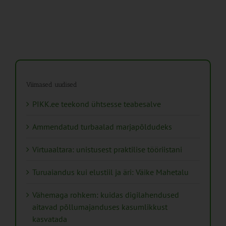
Viimased uudised
PIKK.ee teekond ühtsesse teabesalve
Ammendatud turbaalad marjapõldudeks
Virtuaaltara: unistusest praktilise tööriistani
Turuaiandus kui elustiil ja äri: Väike Mahetalu
Vähemaga rohkem: kuidas digilahendused
aitavad põllumajanduses kasumlikkust
kasvatada