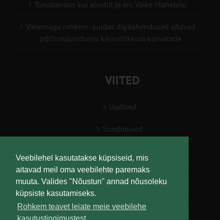
Turuaiandus kui elustiil ja äri: Väike Mahetalu
Vähemaga rohkem: kuidas digilahendused aitavad
põllumajanduses kasumlikkust kasvatada
VIITED
Uudised
Sündmused
Konsulent, nõustaja
Veebilehel kasutatakse küpsiseid, mis
aitavad meil oma veebilehte paremaks
Teabesalv
muuta. Valides "Nõustun" annad nõusoleku
küpsiste kasutamiseks.
Liitu uudiskirjaga
Rohkem teavet leiate meie veebilehe
kasutustingimustest.