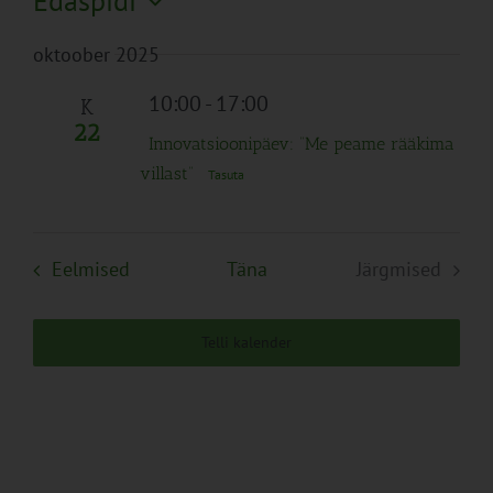
Edaspidi
Search
Naviga
Filtreid
Vali
and
oktoober 2025
kuupäev.
Views
Navigation
10:00
-
17:00
K
22
Innovatsioonipäev: “Me peame rääkima
villast”
Tasuta
Sündmused
Eelmised
Täna
Järgmised
Sündmuse
Telli kalender