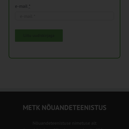
e-mail
*
Liitu uudiskirjaga
METK NÕUANDETEENISTUS
Nõuandeteenistuse nimetuse alt