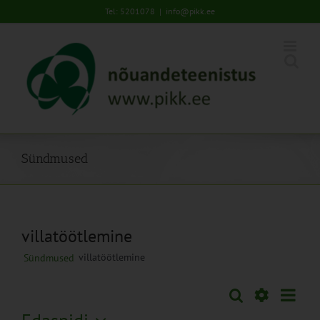
Skip
Tel: 5201078
|
info@pikk.ee
to
content
Sündmused
villatöötlemine
villatöötlemine
Sündmused
Sünd
Otsi
Sündmused
Lühiva
Views
Näita