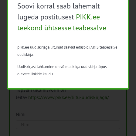
Soovi korral saab lähemalt
Arhiiv
lugeda postitusest
PIKK.ee
teekond ühtsesse teabesalve
pikk.ee uudiskirjaga liitunud saavad edaspidi AKIS teabesalve
Pikk.ee uudiskirjaga liitumine.
uudiskirja.
Uudiskirjast lahkumine on võimalik iga uudiskirja lõpus
Isikuandmeid töötleme vastavalt
Isikuandmete
olevate linkide kaudu.
töötlemise põhimõtetele
Täpsem liitumisvorm on
leitav
https://www.pikk.ee/liitu-uudiskirjaga/
Nimi