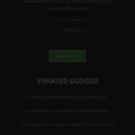
korraldatalse põllu- ja maamajanduslikke
nõustamisteenuseid.
+372 5201078
info@pikk.ee
Kirjuta meile!
VIIMASED UUDISED
PIKK.ee teekond ühtsesse teabesalve
Ammendatud turbaalad marjapõldudeks
Virtuaaltara: unistusest praktilise tööriistani