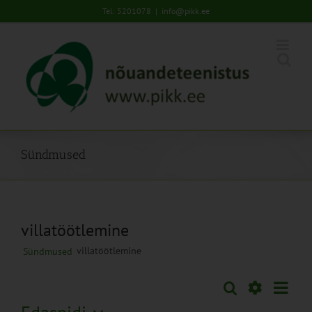
Skip
Tel: 5201078
|
info@pikk.ee
to
content
Sündmused
villatöötlemine
villatöötlemine
Sündmused
Sünd
Otsi
Sündmused
Lühiva
Views
Näita