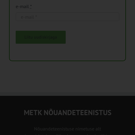
e-mail
*
Liitu uudiskirjaga
METK NÕUANDETEENISTUS
Nõuandeteenistuse nimetuse alt