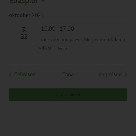
Edaspidi
Search
Naviga
Filtreid
Vali
and
oktoober 2025
kuupäev.
Views
Navigation
10:00
-
17:00
K
22
Innovatsioonipäev: “Me peame rääkima
villast”
Tasuta
Sündmused
Eelmised
Täna
Järgmised
Sündmuse
Telli kalender