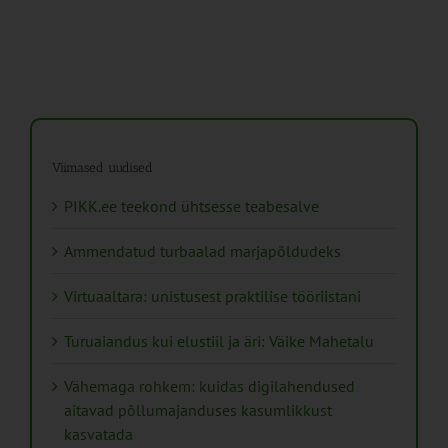
Viimased uudised
PIKK.ee teekond ühtsesse teabesalve
Ammendatud turbaalad marjapõldudeks
Virtuaaltara: unistusest praktilise tööriistani
Turuaiandus kui elustiil ja äri: Väike Mahetalu
Vähemaga rohkem: kuidas digilahendused
aitavad põllumajanduses kasumlikkust
kasvatada