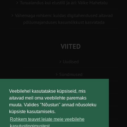
Turuaiandus kui elustiil ja äri: Väike Mahetalu
Vähemaga rohkem: kuidas digilahendused aitavad
põllumajanduses kasumlikkust kasvatada
VIITED
Uudised
Sündmused
Konsulent, nõustaja
Veebilehel kasutatakse küpsiseid, mis
aitavad meil oma veebilehte paremaks
Teabesalv
muuta. Valides "Nõustun" annad nõusoleku
küpsiste kasutamiseks.
Liitu uudiskirjaga
Rohkem teavet leiate meie veebilehe
kasutustingimustest.