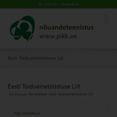
Skip
Tel: 5201078
|
info@pikk.ee
to
content
Eesti Toiduainetööstuse Liit
Eesti Toiduainetööstuse Liit
Korraldajad
Eesti Toiduainetööstuse Liit
Sündmused
http://toiduliit.ee