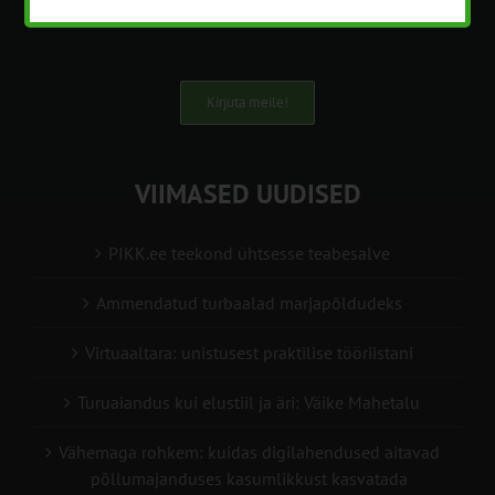
info@pikk.ee
Kirjuta meile!
VIIMASED UUDISED
PIKK.ee teekond ühtsesse teabesalve
Ammendatud turbaalad marjapõldudeks
Virtuaaltara: unistusest praktilise tööriistani
Turuaiandus kui elustiil ja äri: Väike Mahetalu
Vähemaga rohkem: kuidas digilahendused aitavad
põllumajanduses kasumlikkust kasvatada