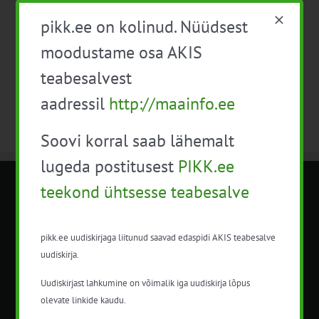
Sündmused
Eelmine
Täna
Järgmine
Sündmuse
pikk.ee on kolinud. Nüüdsest
moodustame osa AKIS
Telli kalender
teabesalvest
aadressil
http://maainfo.ee
Soovi korral saab lähemalt
lugeda postitusest
PIKK.ee
teekond ühtsesse teabesalve
METK NÕUANDETEENISTUS
pikk.ee uudiskirjaga liitunud saavad edaspidi AKIS teabesalve
Nõuandeteenistuse nimetuse alt
uudiskirja.
korraldatalse põllu- ja maamajanduslikke
nõustamisteenuseid.
Uudiskirjast lahkumine on võimalik iga uudiskirja lõpus
olevate linkide kaudu.
+372 5201078