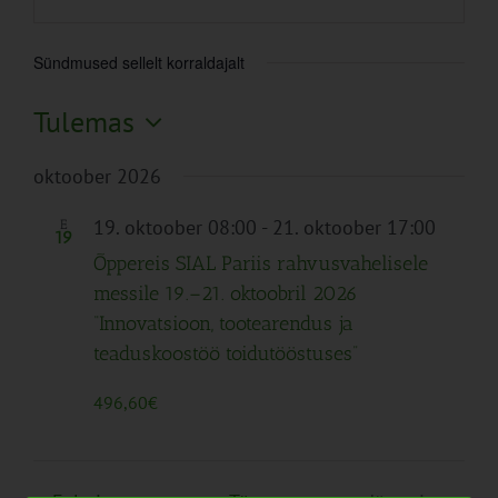
Sündmused sellelt korraldajalt
Tulemas
Vali
oktoober 2026
kuupäev.
19. oktoober 08:00
-
21. oktoober 17:00
E
19
Õppereis SIAL Pariis rahvusvahelisele
messile 19.–21. oktoobril 2026
“Innovatsioon, tootearendus ja
teaduskoostöö toidutööstuses”
496,60€