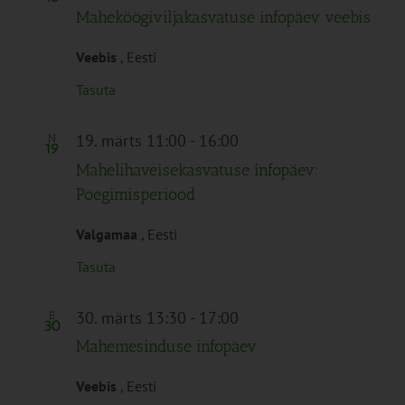
Maheköögiviljakasvatuse infopäev veebis
Veebis
, Eesti
Tasuta
19. märts 11:00
-
16:00
N
19
Mahelihaveisekasvatuse infopäev:
Poegimisperiood
Valgamaa
, Eesti
Tasuta
30. märts 13:30
-
17:00
E
30
Mahemesinduse infopäev
Veebis
, Eesti