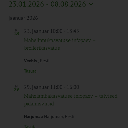
23.01.2026
 - 
08.08.2026
Vali
jaanuar 2026
kuupäev.
23. jaanuar 10:00
-
13:45
R
23
Mahelinnukasvatuse infopäev –
broilerikasvatus
Veebis
, Eesti
Tasuta
29. jaanuar 11:00
-
16:00
N
29
Mahelambakasvatuse infopäev – talvised
pidamisviisid
Harjumaa
Harjumaa, Eesti
Tasuta