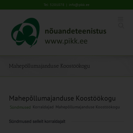
Skip
Tel: 5201078
|
info@pikk.ee
to
content
Mahepõllumajanduse Koostöökogu
Mahepõllumajanduse Koostöökogu
Korraldajad
Mahepõllumajanduse Koostöökogu
Sündmused
Sündmused sellelt korraldajalt