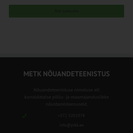
Telli kalender
METK NÕUANDETEENISTUS
Nõuandeteenistuse nimetuse alt
korraldatalse põllu- ja maamajanduslikke
nõustamisteenuseid.
+372 5201078
info@pikk.ee