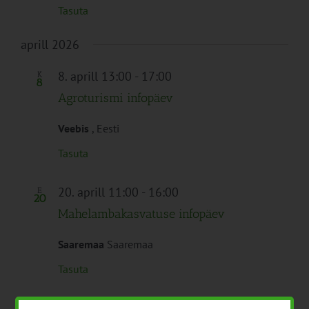
Tasuta
aprill 2026
8. aprill 13:00
-
17:00
K
8
Agroturismi infopäev
Veebis
, Eesti
Tasuta
20. aprill 11:00
-
16:00
E
20
Mahelambakasvatuse infopäev
Saaremaa
Saaremaa
Tasuta
mai 2026