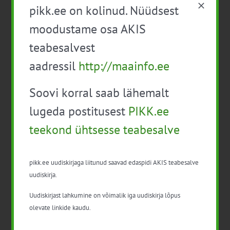
pikk.ee on kolinud. Nüüdsest
29. mai 10:00
-
13:00
R
29
moodustame osa AKIS
Mahepõllumajanduse algõpe 1/2026
teabesalvest
Veebis
, Eesti
aadressil
http://maainfo.ee
29. mai 12:00
-
19:30
R
Soovi korral saab lähemalt
29
Mahemesinduse infopäev
lugeda postitusest
PIKK.ee
Tartumaa
, Eesti
teekond ühtsesse teabesalve
Tasuta
pikk.ee uudiskirjaga liitunud saavad edaspidi AKIS teabesalve
juuni 2026
uudiskirja.
11. juuni 12:00
-
17:15
N
Uudiskirjast lahkumine on võimalik iga uudiskirja lõpus
11
olevate linkide kaudu.
Ökosüsteemiteenuste infopäev