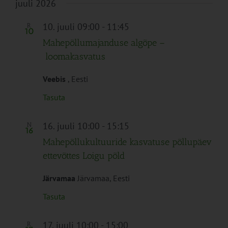
juuli 2026
10. juuli 09:00
-
11:45
R
10
Mahepõllumajanduse algõpe –
loomakasvatus
Veebis
, Eesti
Tasuta
16. juuli 10:00
-
15:15
N
16
Mahepõllukultuuride kasvatuse põllupäev
ettevõttes Loigu põld
Järvamaa
Järvamaa, Eesti
Tasuta
17. juuli 10:00
-
15:00
R