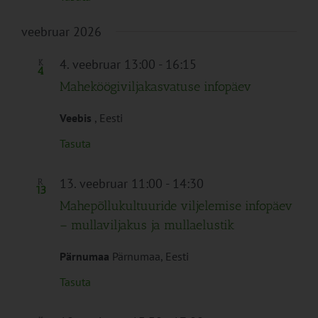
veebruar 2026
4. veebruar 13:00
-
16:15
K
4
Maheköögiviljakasvatuse infopäev
Veebis
, Eesti
Tasuta
13. veebruar 11:00
-
14:30
R
13
Mahepõllukultuuride viljelemise infopäev
– mullaviljakus ja mullaelustik
Pärnumaa
Pärnumaa, Eesti
Tasuta