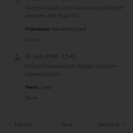
17
Mahepõllukultuuride kasvatuse põllupäev
ettevõttes Ehe Pojad OÜ
Viljandimaa
Viljandimaa, Eesti
Tasuta
24. juuli 09:00
-
11:45
R
24
Mahepõllumajanduse algõppe infopäev –
taimekasvatus
Veebis
, Eesti
Tasuta
Sündmused
Sünd
Eelmine
Täna
Järgmine