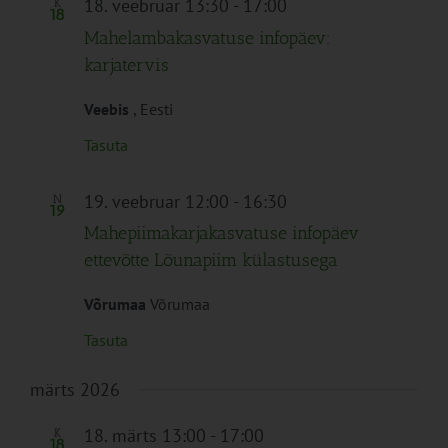
18. veebruar 13:30
-
17:00
K
18
Mahelambakasvatuse infopäev:
karjatervis
Veebis
, Eesti
Tasuta
19. veebruar 12:00
-
16:30
N
19
Mahepiimakarjakasvatuse infopäev
ettevõtte Lõunapiim külastusega
Võrumaa
Võrumaa
Tasuta
märts 2026
18. märts 13:00
-
17:00
K
18