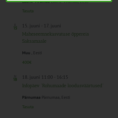
Lääne-Virumaa
Lääne-Virumaa, Eesti
Tasuta
15. juuni
-
17. juuni
E
15
Maheseemnekasvatuse õppereis
Saksamaale
Muu
, Eesti
400€
18. juuni 11:00
-
16:15
N
18
Infopäev “Rohumaade loodusväärtused”
Pärnumaa
Pärnumaa, Eesti
Tasuta