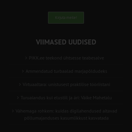
Kirjuta meile!
VIIMASED UUDISED
PIKK.ee teekond ühtsesse teabesalve
Ammendatud turbaalad marjapõldudeks
Virtuaaltara: unistusest praktilise tööriistani
Turuaiandus kui elustiil ja äri: Väike Mahetalu
Vähemaga rohkem: kuidas digilahendused aitavad
põllumajanduses kasumlikkust kasvatada