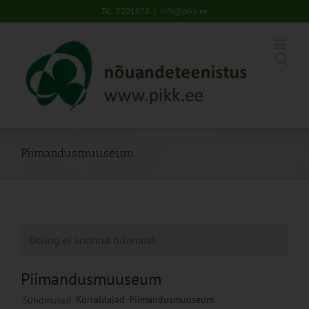
Skip
Tel: 5201078
|
info@pikk.ee
to
content
Piimandusmuuseum
Otsing ei andnud tulemusi.
Piimandusmuuseum
Korraldajad
Piimandusmuuseum
Sündmused