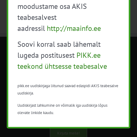
moodustame osa AKIS
teabesalvest
aadressil
http://maainfo.ee
Soovi korral saab lähemalt
METK NÕUANDETEENISTUS
lugeda postitusest
PIKK.ee
teekond ühtsesse teabesalve
Nõuandeteenistuse nimetuse alt
korraldatalse põllu- ja maamajanduslikke
nõustamisteenuseid.
pikk.ee uudiskirjaga liitunud saavad edaspidi AKIS teabesalve
uudiskirja.
+372 5201078
Uudiskirjast lahkumine on võimalik iga uudiskirja lõpus
info@pikk.ee
olevate linkide kaudu.
Kirjuta meile!