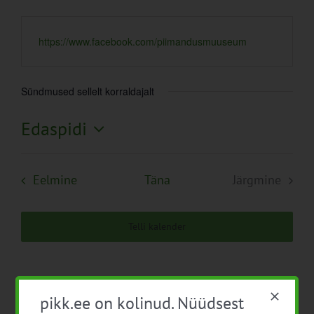
https://www.facebook.com/piimandusmuuseum
Sündmused sellelt korraldajalt
Edaspidi
Vali
kuupäev.
Sündmused
Eelmine
Täna
Järgmine
Sündmuse
Telli kalender
pikk.ee on kolinud. Nüüdsest