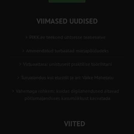
VIIMASED UUDISED
PIKK.ee teekond ühtsesse teabesalve
Ammendatud turbaalad marjapõldudeks
Virtuaaltara: unistusest praktilise tööriistani
Turuaiandus kui elustiil ja äri: Väike Mahetalu
Vähemaga rohkem: kuidas digilahendused aitavad
põllumajanduses kasumlikkust kasvatada
VIITED