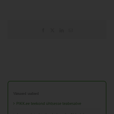
Facebook
X
LinkedIn
Email
Viimased uudised
PIKK.ee teekond ühtsesse teabesalve