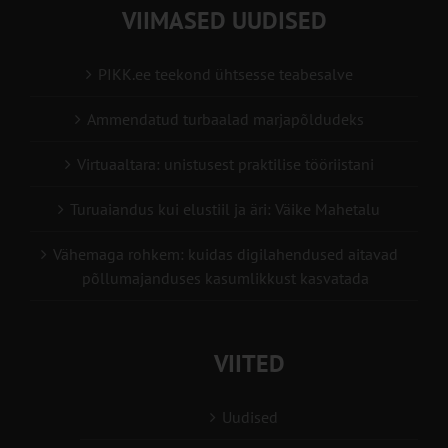
VIIMASED UUDISED
PIKK.ee teekond ühtsesse teabesalve
Ammendatud turbaalad marjapõldudeks
Virtuaaltara: unistusest praktilise tööriistani
Turuaiandus kui elustiil ja äri: Väike Mahetalu
Vähemaga rohkem: kuidas digilahendused aitavad
põllumajanduses kasumlikkust kasvatada
VIITED
Uudised