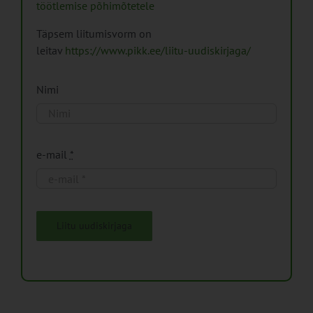
töötlemise põhimõtetele
Täpsem liitumisvorm on
leitav
https://www.pikk.ee/liitu-uudiskirjaga/
Nimi
e-mail
*
Liitu uudiskirjaga