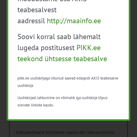
taimekaitsetöödel
teabesalvest
Mida näitavad toiduohutuse seirearuanded
aadressil
http://maainfo.ee
Soovi korral saab lähemalt
lugeda postitusest
PIKK.ee
teekond ühtsesse teabesalve
Arhiiv
Arhiiv
pikk.ee uudiskirjaga liitunud saavad edaspidi AKIS teabesalve
uudiskirja.
Uudiskirjast lahkumine on võimalik iga uudiskirja lõpus
olevate linkide kaudu.
Pikk.ee uudiskirjaga liitumine.
Isikuandmeid töötleme vastavalt
Isikuandmete