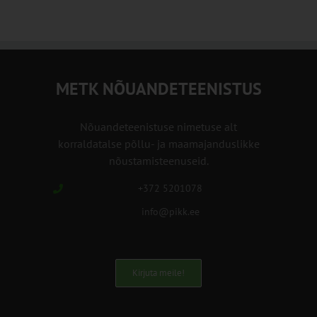
METK NÕUANDETEENISTUS
Nõuandeteenistuse nimetuse alt
korraldatalse põllu- ja maamajanduslikke
nõustamisteenuseid.
+372 5201078
info@pikk.ee
Kirjuta meile!