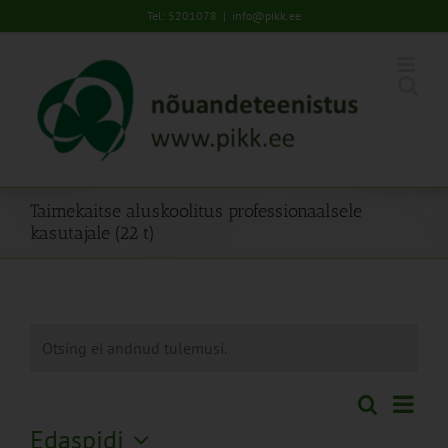
Skip
Tel: 5201078
|
info@pikk.ee
to
content
Taimekaitse aluskoolitus professionaalsele
kasutajale (22 t)
Otsing ei andnud tulemusi.
Sünd
Otsi
Sündmused
Lühiva
Views
Edaspidi
Search
Naviga