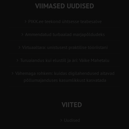
VIIMASED UUDISED
PIKK.ee teekond ühtsesse teabesalve
Ammendatud turbaalad marjapõldudeks
Virtuaaltara: unistusest praktilise tööriistani
Turuaiandus kui elustiil ja äri: Väike Mahetalu
Vähemaga rohkem: kuidas digilahendused aitavad
põllumajanduses kasumlikkust kasvatada
VIITED
Uudised