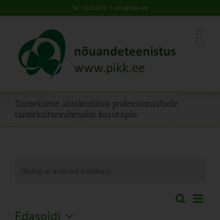
Skip
Tel: 5201078
|
info@pikk.ee
to
content
Taimekaitse aluskoolitus professionaalsele
taimekaitsevahendite kasutajale
Otsing ei andnud tulemusi.
Sünd
Otsi
Sündmused
Lühiva
Views
Edaspidi
Search
Naviga