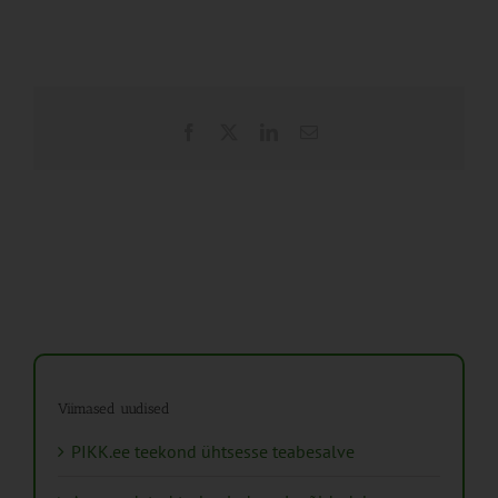
Facebook
X
LinkedIn
Email
Viimased uudised
PIKK.ee teekond ühtsesse teabesalve