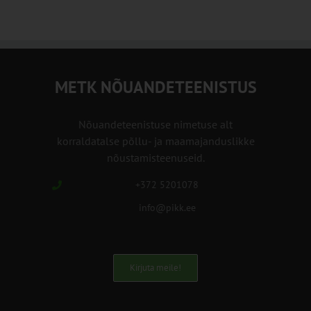
METK NÕUANDETEENISTUS
Nõuandeteenistuse nimetuse alt
korraldatalse põllu- ja maamajanduslikke
nõustamisteenuseid.
+372 5201078
info@pikk.ee
Kirjuta meile!