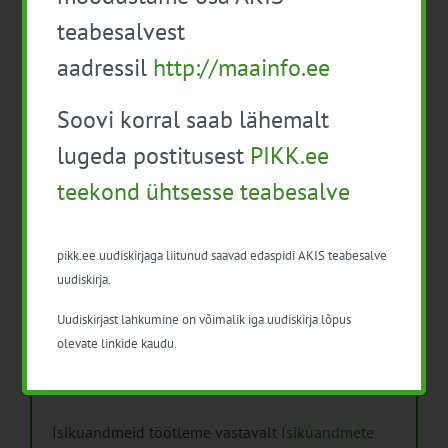
taimekaitsetöödel
teabesalvest
Mida näitavad toiduohutuse seirearuanded
aadressil
http://maainfo.ee
Soovi korral saab lähemalt
lugeda postitusest
PIKK.ee
teekond ühtsesse teabesalve
Arhiiv
Arhiiv
pikk.ee uudiskirjaga liitunud saavad edaspidi AKIS teabesalve
uudiskirja.
Uudiskirjast lahkumine on võimalik iga uudiskirja lõpus
olevate linkide kaudu.
Pikk.ee uudiskirjaga liitumine.
Isikuandmeid töötleme vastavalt
Isikuandmete