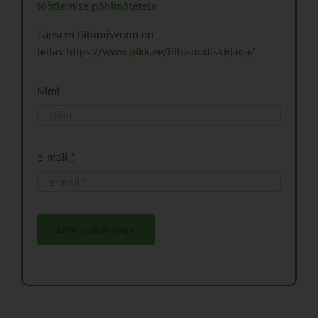
töötlemise põhimõtetele
Täpsem liitumisvorm on
leitav
https://www.pikk.ee/liitu-uudiskirjaga/
Nimi
e-mail
*
Liitu uudiskirjaga