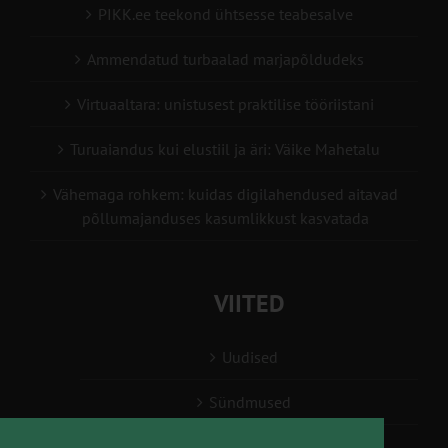
PIKK.ee teekond ühtsesse teabesalve
Ammendatud turbaalad marjapõldudeks
Virtuaaltara: unistusest praktilise tööriistani
Turuaiandus kui elustiil ja äri: Väike Mahetalu
Vähemaga rohkem: kuidas digilahendused aitavad
põllumajanduses kasumlikkust kasvatada
VIITED
Uudised
Sündmused
Konsulent, nõustaja