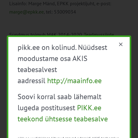
Lisainfo: Marge Mänd, EPKK projektijuht, e-post:
marge@epkk.ee
, tel: 53009034
Sündmus toimub MAK 2014-2020
„Teadmussiirde
pikaajaline programm põllumajanduse, toidu ja
pikk.ee on kolinud. Nüüdsest
maamajanduse tegevusvaldkonnas“
raames.
moodustame osa AKIS
Rahastamisallikas: Euroopa Maaelu Põllumajandusfond
teabesalvest
(EAFRD).
aadressil
http://maainfo.ee
Soovi korral saab lähemalt
lugeda postitusest
PIKK.ee
teekond ühtsesse teabesalve
Lisa kalendrisse