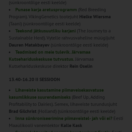
(sünkroontõlge eesti keelde)
Punase karja aretusprogramm
(Red Breeding
Program). VikingGenetics tootejuht
Hielke Wiersma
(Taani) (sünkroontõlge eesti keelde)
Teekond jätkusuutliku karjani
(The Journey to a
Sustainable Herd). Vytelle rahvusvaheline müügijuht
Dauren Matakbayev
(sünkroontõlge eesti keelde)
Teadmised on meie tulevik. Järvamaa
Kutsehariduskeskuse tutvustus.
Järvamaa
Kutsehariduskeskuse direktor
Rein Oselin
13.40-16.20 II SESSIOON
Lihaveiste kasutamine piimaveisekasvatuse
kasumlikkuse suurendamiseks
(Beef Up, Adding
Profitability to Dairies). Semex, lihaveiste turundusjuht
Brad Gilchrist
(Holland) (sünkroontõlge eesti keelde)
Inna sünkroniseerimine piimaveistel- jah või ei?
Eesti
Maaülikooli vanemlektor
Kalle Kask