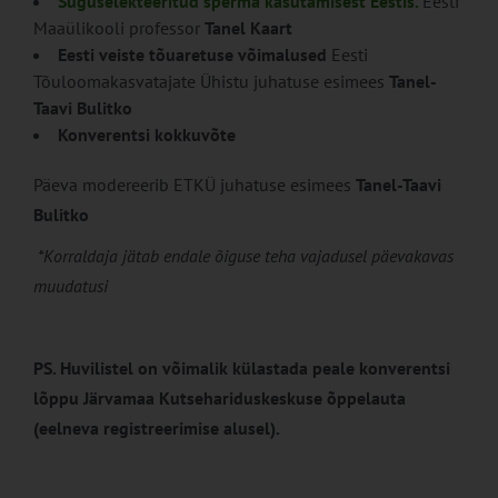
Suguselekteeritud sperma kasutamisest Eestis.
Eesti
Maaülikooli professor
Tanel Kaart
Eesti veiste tõuaretuse võimalused
Eesti
Tõuloomakasvatajate Ühistu juhatuse esimees
Tanel-
Taavi Bulitko
Konverentsi kokkuvõte
Päeva modereerib ETKÜ juhatuse esimees
Tanel-Taavi
Bulitko
*Korraldaja jätab endale õiguse teha vajadusel päevakavas
muudatusi
PS. Huvilistel on võimalik külastada peale konverentsi
lõppu Järvamaa Kutsehariduskeskuse õppelauta
(eelneva registreerimise alusel).