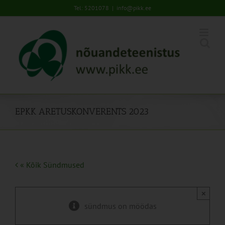
Skip
Tel: 5201078
|
info@pikk.ee
to
content
EPKK ARETUSKONVERENTS 2023
« Kõik Sündmused
×
sündmus on möödas