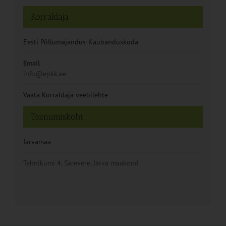
Korraldaja
Eesti Põllumajandus-Kaubanduskoda
Email
info@epkk.ee
Vaata Korraldaja veebilehte
Toimumiskoht
Järvamaa
Tehnikumi 4, Särevere, Järva maakond