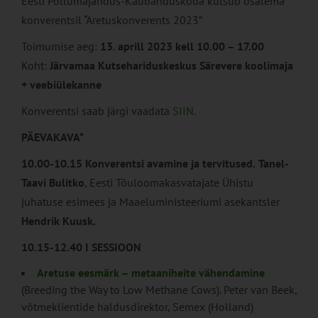
Eesti Põllumajandus-Kaubanduskoda kutsub osalema
konverentsil “Aretuskonverents 2023”
Toimumise aeg:
13. aprill 2023 kell 10.00 – 17.00
Koht:
Järvamaa Kutsehariduskeskus Särevere koolimaja
+ veebiülekanne
Konverentsi saab järgi vaadata
SIIN.
PÄEVAKAVA*
10.00-10.15 Konverentsi avamine ja tervitused.
Tanel-
Taavi Bulitko
, Eesti Tõuloomakasvatajate Ühistu
juhatuse esimees ja Maaeluministeeriumi asekantsler
Hendrik Kuusk.
10.15-12.40 I SESSIOON
Aretuse eesmärk – metaaniheite vähendamine
(Breeding the Way to Low Methane Cows). Peter van Beek,
võtmeklientide haldusdirektor, Semex (Holland)