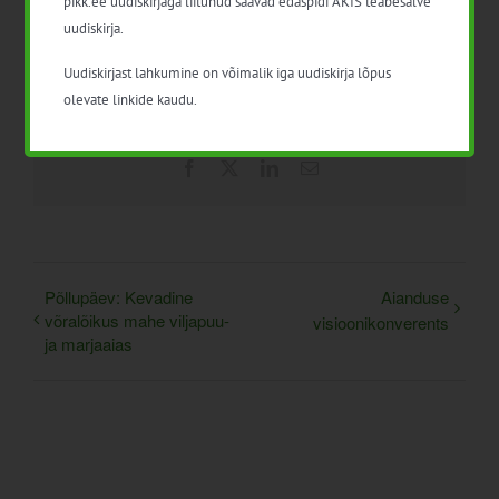
pikk.ee uudiskirjaga liitunud saavad edaspidi AKIS teabesalve
uudiskirja.
Uudiskirjast lahkumine on võimalik iga uudiskirja lõpus
olevate linkide kaudu.
Facebook
X
LinkedIn
Email
Põllupäev: Kevadine
Aianduse
võralõikus mahe viljapuu-
visioonikonverents
ja marjaaias