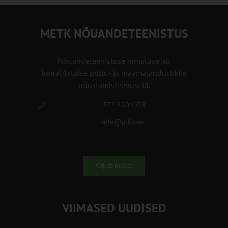
METK NÕUANDETEENISTUS
Nõuandeteenistuse nimetuse alt
korraldatalse põllu- ja maamajanduslikke
nõustamisteenuseid.
+372 5201078
info@pikk.ee
Kirjuta meile!
VIIMASED UUDISED