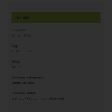
Detailid
Kuupäev:
13. apr. 2023
Aeg:
10:00 - 17:00
Hind:
Tasuta
Sündmus kategooria:
Loomakasvatus
Sündmus sildid:
aretus
,
EPKK
,
loom
,
loomakasvatus